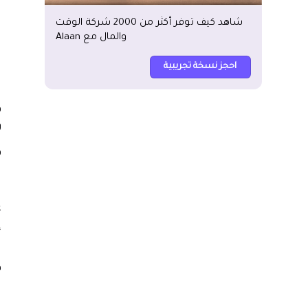
شاهد كيف توفر أكثر من 2000 شركة الوقت
والمال مع Alaan
ت
ا
احجز نسخة تجريبية
ا
ف
و
ف
ع
إ
ا
ف
ا