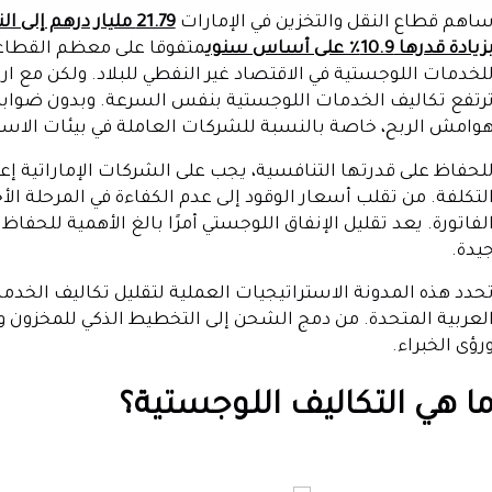
اهم قطاع النقل والتخزين في الإمارات
زيادة قدرها 10.9٪ على أساس سنوي
متفوقا على معظم القطاعات
لخدمات اللوجستية في الاقتصاد غير النفطي للبلاد. ولكن مع ارت
رتفع تكاليف الخدمات اللوجستية بنفس السرعة. وبدون ضوابط
وامش الربح، خاصة بالنسبة للشركات العاملة في بيئات الاستير
لحفاظ على قدرتها التنافسية، يجب على الشركات الإماراتية إع
لتكلفة. من تقلب أسعار الوقود إلى عدم الكفاءة في المرحلة الأ
لفاتورة. يعد تقليل الإنفاق اللوجستي أمرًا بالغ الأهمية للحفاظ
يدة.
حدد هذه المدونة الاستراتيجيات العملية لتقليل تكاليف الخ
لعربية المتحدة. من دمج الشحن إلى التخطيط الذكي للمخزون و
رؤى الخبراء.
ا هي التكاليف اللوجستية؟