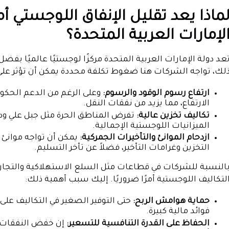
ماذا يعد تقليل الإنفاق اللوجستي أم
لإمارات العربية المتحدة؟
عد دولة الإمارات العربية المتحدة مركزًا لوجستيًا عالميًا بفض
لك، تواجه الشركات هنا ضغوط تكلفة محددة يمكن أن تؤثر على 
ارتفاع رسوم الوقود والرسوم:
وعلى الرغم من الدعم الحكو
الارتفاع، مما يزيد من نفقات النقل.
تكاليف تخزين عالية:
تفرض المناطق الحرة مثل جبل علي ودبي
الميزانيات اللوجستية الإجمالية.
ازدحام الموانئ والتأخيرات الجمركية:
يمكن أن تواجه موانئ ا
التخزين وغرامات التأخير، فضلاً عن تأخر التسليم.
النسبة للشركات في قطاعات مثل السلع الاستهلاكية والتجارة ال
لتكاليف اللوجستية أمرًا ضروريًا. إليك سبب أهمية ذلك:
حماية هوامش الربح:
حتى التوفير الصغير في التكاليف على
فوائد مالية كبيرة.
الحفاظ على القدرة التنافسية للتسعير:
إن خفض النفقات ا