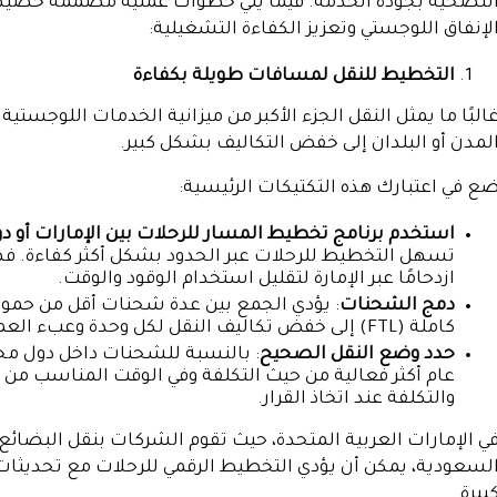
لتضحية بجودة الخدمة. فيما يلي خطوات عملية مصممة خصيصًا
لإنفاق اللوجستي وتعزيز الكفاءة التشغيلية:
التخطيط للنقل لمسافات طويلة بكفاءة
البًا ما يمثل النقل الجزء الأكبر من ميزانية الخدمات اللوجست
لمدن أو البلدان إلى خفض التكاليف بشكل كبير.
ع في اعتبارك هذه التكتيكات الرئيسية:
استخدم برنامج تخطيط المسار للرحلات بين الإمارات أو 
تسهل التخطيط للرحلات عبر الحدود بشكل أكثر كفاءة. فه
ازدحامًا عبر الإمارة لتقليل استخدام الوقود والوقت.
دمج الشحنات
كاملة (FTL) إلى خفض تكاليف النقل لكل وحدة وعبء العمل الإداري.
حدد وضع النقل الصحيح
: بالنسبة للشحنات داخل دول مج
عام أكثر فعالية من حيث التكلفة وفي الوقت المناسب من 
والتكلفة عند اتخاذ القرار.
ي الإمارات العربية المتحدة، حيث تقوم الشركات بنقل البضائع ب
لسعودية، يمكن أن يؤدي التخطيط الرقمي للرحلات مع تحديثات 
بيرة.