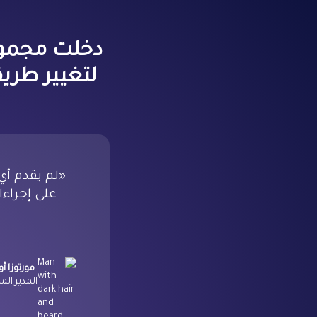
لتغيير طريق
«لم يقدم أي 
على إجراءا
مورتوزا أو
المدير الما