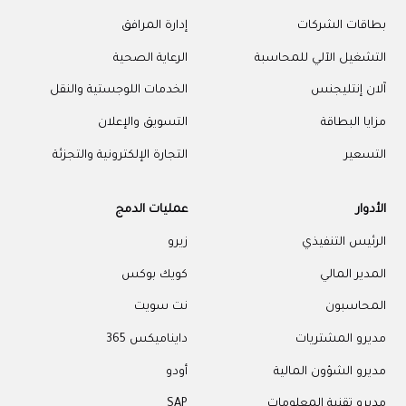
بطاقات الشركات
إدارة المرافق
التشغيل الآلي للمحاسبة
الرعاية الصحية
آلان إنتليجنس
الخدمات اللوجستية والنقل
مزايا البطاقة
التسويق والإعلان
التسعير
التجارة الإلكترونية والتجزئة
الأدوار
عمليات الدمج
الرئيس التنفيذي
زيرو
المدير المالي
كويك بوكس
المحاسبون
نت سويت
مديرو المشتريات
دايناميكس 365
مديرو الشؤون المالية
أودو
مديرو تقنية المعلومات
SAP