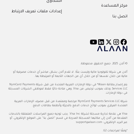
الشكاوى
مركز المساعدة
إعدادات ملفات تعريف الارتباط
اتصل بنا
© ألان 2025. جميع الحقوق محفوظة.
ألان هي شركة تكنولوجيا مالية وليست بنكًا. لا تقدم ألان بشكل مباشر أي خدمات مصرفية أو
مالية من خلال نفسها أو من خلال أي من الجهات التابعة أو المرتبطة بها.
يتم إصدار بطاقة Alaan® في دولة الإمارات العربية المتحدة من قبل شركة NymCard Payments
Services LLC، وذلك بموجب ترخيص من Visa، وهي متاحة حاليًا فقط لموظفي الشركات المسجلة
في دولة الإمارات.
شركة NymCard Payments Services LLC مرخصة ومعتمدة من قبل مصرف الإمارات العربية
المتحدة المركزي بموجب لوائح خدمات الدفع بالتجزئة وأنظمة بطاقات الدفع.
Visa هي علامة تجارية مسجلة لشركة Visa Inc. يجب توجيه جميع المراسلات المتعلقة بالخدمات
المقدمة من ألان إلى مكاتبها المسجلة المدرجة في قسم "اتصل بنا" على الموقع الإلكتروني، أو
عبر البريد الإلكتروني:
support@alaan.com
*وفقًا لمراجعات G2.