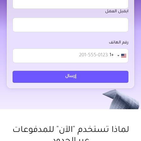
ايميل العمل
رقم الهاتف
+1
United
States
+1
لماذا تستخدم "الآن" للمدفوعات