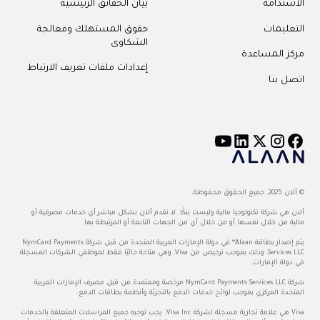
الاستدامة
بيان الحقائق الرئيسية
التعليمات
حقوق المستهلك ومعالجة
الشكاوى
مركز المساعدة
إعدادات ملفات تعريف الارتباط
اتصل بنا
© ألان 2025. جميع الحقوق محفوظة.
ألان هي شركة تكنولوجيا مالية وليست بنكًا. لا تقدم ألان بشكل مباشر أي خدمات مصرفية أو
مالية من خلال نفسها أو من خلال أي من الجهات التابعة أو المرتبطة بها.
يتم إصدار بطاقة Alaan® في دولة الإمارات العربية المتحدة من قبل شركة NymCard Payments
Services LLC، وذلك بموجب ترخيص من Visa، وهي متاحة حاليًا فقط لموظفي الشركات المسجلة
في دولة الإمارات.
شركة NymCard Payments Services LLC مرخصة ومعتمدة من قبل مصرف الإمارات العربية
المتحدة المركزي بموجب لوائح خدمات الدفع بالتجزئة وأنظمة بطاقات الدفع.
Visa هي علامة تجارية مسجلة لشركة Visa Inc. يجب توجيه جميع المراسلات المتعلقة بالخدمات