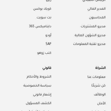
الرئيس التنفيذي
زيرو
المدير المالي
كويك بوكس
المحاسبون
نت سويت
مديرو المشتريات
دايناميكس 365
مديرو الشؤون المالية
أودو
مديرو تقنية المعلومات
SAP
كتب زوهو
الشركة
قانوني
معلومات عنا
الشروط والأحكام
كن شريكًا
سياسة الخصوصية
الوظائف
إشعار قانوني
الأمان
الكشف المسؤول