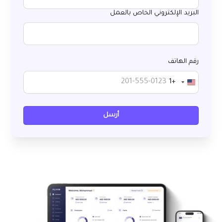
البريد الإلكتروني الخاص بالعمل
رقم الهاتف
+1
United
States
+1