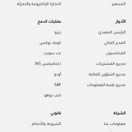
عير
التجارة الإلكترونية والتجزئة
ار
عمليات الدمج
يس التنفيذي
زيرو
ر المالي
كويك بوكس
اسبون
نت سويت
و المشتريات
دايناميكس 365
و الشؤون المالية
أودو
و تقنية المعلومات
SAP
كتب زوهو
كة
قانوني
مات عنا
الشروط والأحكام