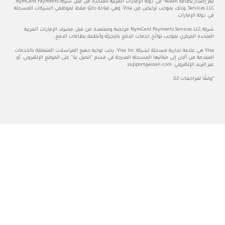
يتم إصدار بطاقة Alaan® في دولة الإمارات العربية المتحدة من قبل شركة NymCard Payments
Services LLC، وذلك بموجب ترخيص من Visa، وهي متاحة حاليًا فقط لموظفي الشركات المسجلة
ة الإمارات.
شركة NymCard Payments Services LLC مرخصة ومعتمدة من قبل مصرف الإمارات العربية
دة المركزي بموجب لوائح خدمات الدفع بالتجزئة وأنظمة بطاقات الدفع.
Visa هي علامة تجارية مسجلة لشركة Visa Inc. يجب توجيه جميع المراسلات المتعلقة بالخدمات
ة من ألان إلى مكاتبها المسجلة المدرجة في قسم "اتصل بنا" على الموقع الإلكتروني، أو
بريد الإلكتروني:
support@alaan.com
لمراجعات G2.