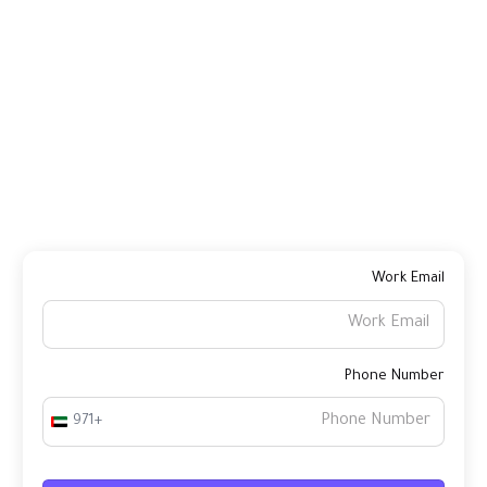
منصة واحدة لجميع
مصروفات الأعمال
 المصروفات اليومية باستخدام البطاقة الخارقة® وادفع للموردين عبر
سوبر باي™
Work Emai
Phone Numbe