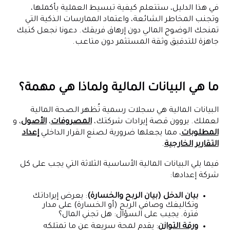
في هذا الدليل، ستتعلم كيفية تبسيط العملية بأكملها،
وتجنب المخاطر الشائعة، واعتماد الممارسات الذكية التي
تمنحك الوضوح المالي دون إرهاق فريقك. دعونا نجعل كتبك
جاهزة للتدقيق وثقة المستثمر دون متاعب.
ما هي البيانات المالية ولماذا هي مهمة؟
البيانات المالية هي سجلات رسمية تُظهر الصحة المالية
لعملك. يروون قصة إيرادات شركتك،
المصروفات
،
الأصول
، و
المطلوبات
، مما يجعلها ضرورية لصنع القرار الداخلي
إعداد
التقارير الخارجية
.
فيما يلي البيانات المالية الأساسية الثلاثة التي يجب على كل
شركة إعدادها:
بيان الدخل (بيان الربح والخسارة)
: يعرض إيراداتك
وتكاليفك وصافي الربح (أو الخسارة) على مدار
فترة. يجيب على السؤال: هل تجني المال؟
ورقة التوازن
: يقدم لمحة سريعة عن ما تمتلكه