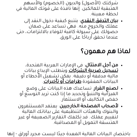
شركتك (الأصول) والديون (الخصوم) والأسهم
المتبقية للمالكين. إنها نافذة على قوتك المالية في
لحظة معينة.
بيان التدفق النقدي
: يتتبع كيفية دخول النقد إلى
عملك والخروج منه. فهي تساعد على ضمان
حصولك على سيولة كافية للوفاء بالالتزامات، حتى
عندما تحقق أرباحًا على الورق.
لماذا هم مهمون؟
من أجل الامتثال
: في الإمارات العربية المتحدة،
تسجيل ضريبة الشركات
ويتطلب الإيداع بيانات
مالية مدققة أو دقيقة. يمكن تشغيل الأخطاء أو
البيانات المفقودة
طرامات أو تأخيرات
.
لصنع القرار
: تساعدك هذه البيانات على وضع
الميزانية والتنبؤ وتحديد ما إذا كنت تريد التوسع أو
خفض التكاليف أو الاستثمار.
لأصحاب المصلحة الخارجيين
: يعتمد المستثمرون
والبنوك والهيئات التنظيمية على بياناتك المالية
لتقييم عملك. قد تكلفك التقارير الضعيفة أو غير
المتسقة التمويل أو المصداقية.
باختصار، البيانات المالية المعدة جيدًا ليست مجرد أوراق - إنها