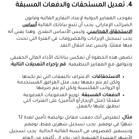
4. تعديل المستحقات والدفعات المسبقة
بموجب المعايير الدولية لإعداد التقارير المالية وقانون
الضرائب الإماراتي، يجب أن تتبع بياناتك المالية
أساس
الاستحقاق المحاسبي
، وليس الأساس النقدي. وهذا يعني أنه
يجب تسجيل الإيرادات والمصروفات في الفترة التي تحدث
فيها فعليًا، وليس عند انتقال النقد.
تضمن هذه الخطوة أن تعكس بياناتك الأداء المالي الحقيقي
وتتوافق مع المعايير التنظيمية.
قم بإجراء التعديلات التالية:
الاستحقاقات
: الاعتراف بالنفقات التي تم تكبدها
ولكن لم يتم دفعها بعد، مثل المرافق المستخدمة
أو الرواتب المكتسبة ولكن لم يتم صرفها.
الدفعات المسبقة
: توزيع المدفوعات المدفوعة
مقدمًا (مثل الإيجار أو التأمين) على الفترات التي
تنطبق عليها بالفعل.
مثال
: لنفترض أنك دفعت مقابل بوليصة تأمين لمدة 12
شهرًا في نوفمبر. يجب تسجيل شهرين فقط، نوفمبر
وديسمبر، كمصروف في السنة المالية الحالية. يجب تسجيل
الأشهر العشرة المتبقية (من يناير إلى أكتوبر من العام