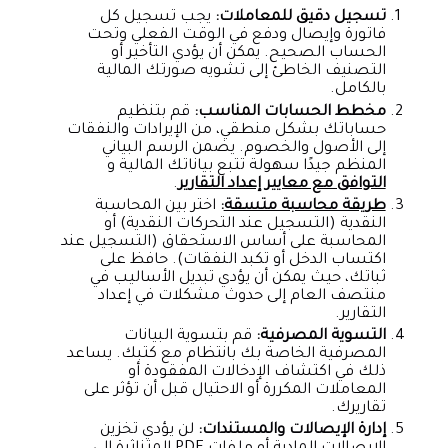
تسجيل دقيق للمعاملات:
يجب تسجيل كل
فاتورة وإيصال ودفع في الوقت الفعلي وتحت
الحساب الصحيح. يمكن أن يؤدي التأخير أو
التصنيف الخاطئ إلى تشويه صورتك المالية
بالكامل.
مخطط الحسابات المناسب:
قم بتنظيم
حساباتك بشكل منطقي، من الإيرادات والنفقات
إلى الأصول والخصوم. يضمن الرسم البياني
المنظم جيدًا سهولة تتبع بياناتك المالية و
التوافق مع معايير إعداد التقارير
.
طريقة محاسبة متسقة
:
اختر بين المحاسبة
النقدية (التسجيل عند التحركات النقدية) أو
المحاسبة على أساس الاستحقاق (التسجيل عند
اكتساب الدخل أو تكبد النفقات). حافظ على
ثباتك، حيث يمكن أن يؤدي تبديل الأساليب في
منتصف العام إلى حدوث مشكلات في إعداد
التقارير.
التسوية المصرفية:
قم بتسوية البيانات
المصرفية الخاصة بك بانتظام مع كتبك. يساعد
ذلك في اكتشاف الإدخالات المفقودة أو
المعاملات المكررة أو الاحتيال قبل أن تؤثر على
تقاريرك.
إدارة الإيصالات والمستندات:
لن يؤدي تخزين