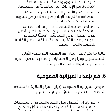
والرواتب والتسويق وتكلفة السلع المباعة
(COGS)، مع الإيرادات التي ساعدت في تحقيقها.
قم بتضمين الأرقام الحصرية لضريبة القيمة
المضافة ما لم يتم الإبلاغ صراحة لأغراض تسوية
ضريبة القيمة المضافة.
لأغراض ضريبة الشركات في الإمارات العربية
المتحدة، قم بحساب الربح الخاضع للضريبة عن
طريق تعديل الربح المحاسبي (وفقًا للمعايير
الدولية لإعداد التقارير المالية) للنفقات غير القابلة
للخصم والدخل المعفى.
غالبًا ما يكون هذا البيان هو النقطة المرجعية الأولى
للمستثمرين ومراجعي الحسابات واتفاقية التجارة الحرة
لتقييم الربحية والالتزامات الضريبية.
6. قم بإعداد الميزانية العمومية
تعرض الميزانية العمومية (بيان المركز المالي) ما تمتلكه
شركتك وما تدين به اعتبارًا من تاريخ التقرير.
قم بإدراج الأصول مثل النقد والمخزون والممتلكات
والمستحقات. تأكد من تصنيفها بشكل صحيح