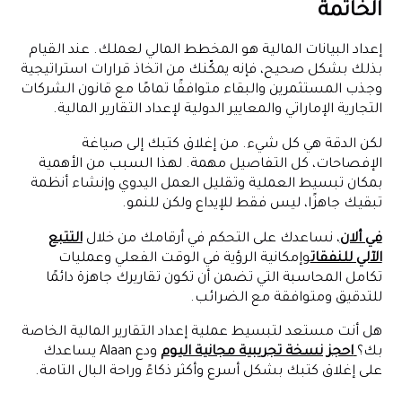
الخاتمة
إعداد البيانات المالية هو المخطط المالي لعملك. عند القيام
بذلك بشكل صحيح، فإنه يمكّنك من اتخاذ قرارات استراتيجية
وجذب المستثمرين والبقاء متوافقًا تمامًا مع قانون الشركات
التجارية الإماراتي والمعايير الدولية لإعداد التقارير المالية.
لكن الدقة هي كل شيء. من إغلاق كتبك إلى صياغة
الإفصاحات، كل التفاصيل مهمة. لهذا السبب من الأهمية
بمكان تبسيط العملية وتقليل العمل اليدوي وإنشاء أنظمة
تبقيك جاهزًا، ليس فقط للإيداع ولكن للنمو.
في ألان
، نساعدك على التحكم في أرقامك من خلال
التتبع
الآلي للنفقات
وإمكانية الرؤية في الوقت الفعلي وعمليات
تكامل المحاسبة التي تضمن أن تكون تقاريرك جاهزة دائمًا
للتدقيق ومتوافقة مع الضرائب.
هل أنت مستعد لتبسيط عملية إعداد التقارير المالية الخاصة
بك؟
احجز نسخة تجريبية مجانية اليوم
ودع Alaan يساعدك
على إغلاق كتبك بشكل أسرع وأكثر ذكاءً وراحة البال التامة.