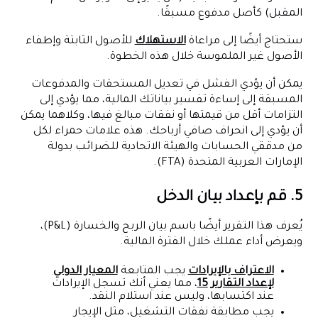
المقبل) كأصل مدفوع مسبقًا.
ستحتاج أيضًا إلى مراعاة
الاستهلاك
للأصول الثابتة وإطفاء
الأصول غير الملموسة خلال هذه الخطوة.
يمكن أن يؤدي الفشل في تعديل المستحقات والمدفوعات
المسبقة إلى إساءة تفسير بياناتك المالية، مما يؤدي إلى
التزامات أقل من قيمتها أو نفقات مبالغ فيها، وكلاهما يمكن
أن يؤدي إلى انحراف صافي أرباحك. هذه علامات حمراء لكل
من مدققي الحسابات والهيئة الاتحادية للضرائب بدولة
الإمارات العربية المتحدة (FTA).
5. قم بإعداد بيان الدخل
يُعرف هذا التقرير أيضًا باسم بيان الربح والخسارة (P&L)،
ويعرض أداء عملك خلال الفترة المالية.
الاعتراف بالإيرادات
يجب المتابعة
المعيار الدولي
لإعداد التقارير 15
، مما يعني أنك تسجل الإيرادات
عند اكتسابها، وليس عند استلام النقد.
يجب مطابقة نفقات التشغيل، مثل الإيجار