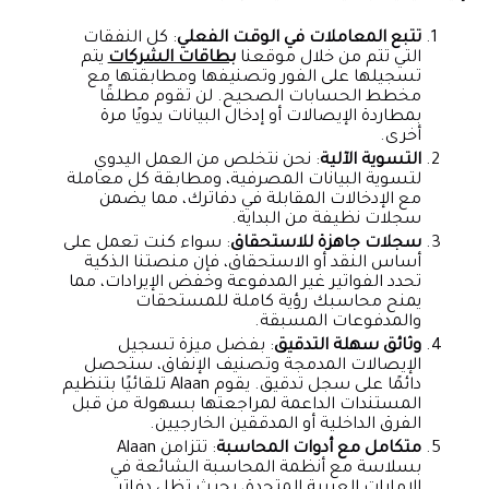
تتبع المعاملات في الوقت الفعلي
: كل النفقات
التي تتم من خلال موقعنا
بطاقات الشركات
يتم
تسجيلها على الفور وتصنيفها ومطابقتها مع
مخطط الحسابات الصحيح. لن تقوم مطلقًا
بمطاردة الإيصالات أو إدخال البيانات يدويًا مرة
أخرى.
التسوية الآلية
: نحن نتخلص من العمل اليدوي
لتسوية البيانات المصرفية، ومطابقة كل معاملة
مع الإدخالات المقابلة في دفاترك، مما يضمن
سجلات نظيفة من البداية.
سجلات جاهزة للاستحقاق
: سواء كنت تعمل على
أساس النقد أو الاستحقاق، فإن منصتنا الذكية
تحدد الفواتير غير المدفوعة وخفض الإيرادات، مما
يمنح محاسبك رؤية كاملة للمستحقات
والمدفوعات المسبقة.
وثائق سهلة التدقيق
: بفضل ميزة تسجيل
الإيصالات المدمجة وتصنيف الإنفاق، ستحصل
دائمًا على سجل تدقيق. يقوم Alaan تلقائيًا بتنظيم
المستندات الداعمة لمراجعتها بسهولة من قبل
الفرق الداخلية أو المدققين الخارجيين.
متكامل مع أدوات المحاسبة
: تتزامن Alaan
بسلاسة مع أنظمة المحاسبة الشائعة في
الإمارات العربية المتحدة، بحيث تظل دفاتر