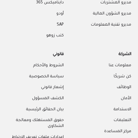
مديرو المشتريات
دايناميكس 365
مديرو الشؤون المالية
أودو
مديرو تقنية المعلومات
SAP
كتب زوهو
الشركة
قانوني
معلومات عنا
الشروط والأحكام
كن شريكًا
سياسة الخصوصية
الوظائف
إشعار قانوني
الأمان
الكشف المسؤول
الاستدامة
بيان الحقائق الرئيسية
التعليمات
حقوق المستهلك ومعالجة
الشكاوى
مركز المساعدة
إعدادات ملفات تعريف الارتباط