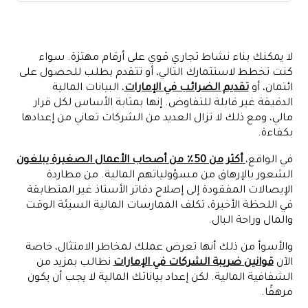
ما هي البيانات المالية ولماذا هي مهمة؟
المكونات الرئيسية لإعداد القوائم المالية بكفاءة
لا يمكنك بناء نشاط تجاري قوي على أرقام مهتزة. سواء
عملية خطوة بخطوة لإعداد البيانات المالية
كنت تخطط لاستثمارك التالي، أو تتقدم بطلب للحصول على
كيف تساعدك Alaan في إعداد البيانات المالية الجاهزة للتدقيق
ائتمان، أو
تقديم الضرائب في الإمارات
، البيانات المالية
الدقيقة غير قابلة للتفاوض. إنها بمثابة الأساس لكل قرار
الخاتمة
مالي، ومع ذلك لا تزال العديد من الشركات تعاني من إعدادها
بكفاءة.
في الواقع،
أكثر من 50٪ من أصحاب الأعمال الصغيرة يبلغون
الشعور بالإرهاق من مسؤولياتهم المالية. من مطاردة
الإيصالات المفقودة إلى إصلاح دفاتر الأستاذ غير المتطابقة
في اللحظة الأخيرة، تكلف الممارسات المالية السيئة الوقت
والمال وراحة البال.
والأسوأ من ذلك أنها تعرض عملك لمخاطر الامتثال، خاصة
الآن
قوانين ضريبة الشركات في الإمارات
نطالب بمزيد من
الشفافية المالية. لكن إعداد بياناتك المالية لا يجب أن يكون
مرهقًا.