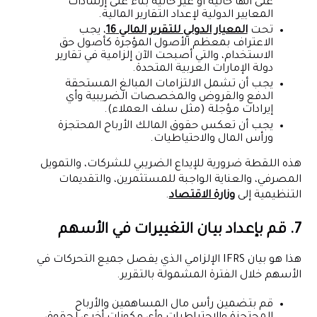
على أنها حالية أو غير حالية بناءً على إرشادات
المعايير الدولية لإعداد التقارير المالية.
تحت
المعيار الدولي للتقرير المالي 16
، يجب
الاعتراف بمعظم الأصول المؤجرة كأصول حق
الاستخدام، والتي أصبحت الآن إلزامية في تقارير
دولة الإمارات العربية المتحدة.
يجب أن تشمل الالتزامات المبالغ المستحقة
الدفع والقروض والمخصصات الضريبية وأي
إيرادات مؤجلة (مثل سلف العملاء).
يجب أن تعكس حقوق المالك الأرباح المحتجزة
ورأس المال والاحتياطيات.
هذه اللقطة ضرورية للإيداع الضريبي للشركات، والتمويل
المصرفي، والعناية الواجبة للمستثمرين، والتقديمات
التنظيمية إلى
وزارة الاقتصاد
.
7. قم بإعداد بيان التغييرات في الأسهم
هذا هو بيان IFRS الإلزامي الذي يفصل جميع التحركات في
الأسهم خلال الفترة المشمولة بالتقرير.
قم بتضمين رأس مال المساهمين والأرباح