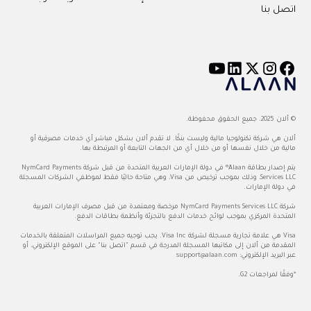
اتصل بنا
© ألان 2025. جميع الحقوق محفوظة.
ألان هي شركة تكنولوجيا مالية وليست بنكًا. لا تقدم ألان بشكل مباشر أي خدمات مصرفية أو
مالية من خلال نفسها أو من خلال أي من الجهات التابعة أو المرتبطة بها.
يتم إصدار بطاقة Alaan® في دولة الإمارات العربية المتحدة من قبل شركة NymCard Payments
Services LLC، وذلك بموجب ترخيص من Visa، وهي متاحة حاليًا فقط لموظفي الشركات المسجلة
في دولة الإمارات.
شركة NymCard Payments Services LLC مرخصة ومعتمدة من قبل مصرف الإمارات العربية
المتحدة المركزي بموجب لوائح خدمات الدفع بالتجزئة وأنظمة بطاقات الدفع.
Visa هي علامة تجارية مسجلة لشركة Visa Inc. يجب توجيه جميع المراسلات المتعلقة بالخدمات
المقدمة من ألان إلى مكاتبها المسجلة المدرجة في قسم "اتصل بنا" على الموقع الإلكتروني، أو
عبر البريد الإلكتروني:
support@alaan.com
*وفقًا لمراجعات G2.