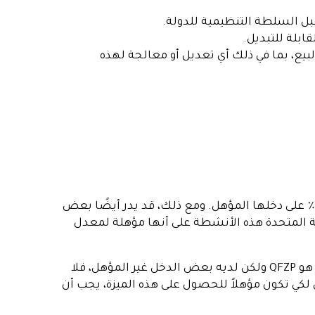
قبل السلطة التنظيمية للدولة.
ابلة للتبديل.
بيع، بما في ذلك أي تعديل أو معالجة لهذه
بصفتك QFZP، تتمتع شركتك بمعدل ضريبة الشركات بنسبة 0٪ على دخلها المؤهل. ومع ذلك، قد يدر أيضًا بعض
ية المتحدة هذه الأنشطة على أنها مؤهلة لمعدل
يدخل حيز التنفيذ ويحدد أنه إذا كان عملك هو QFZP ولكن لديه بعض الدخل غير المؤهل، فلا
 لكي تكون مؤهلاً للحصول على هذه الميزة، يجب أن