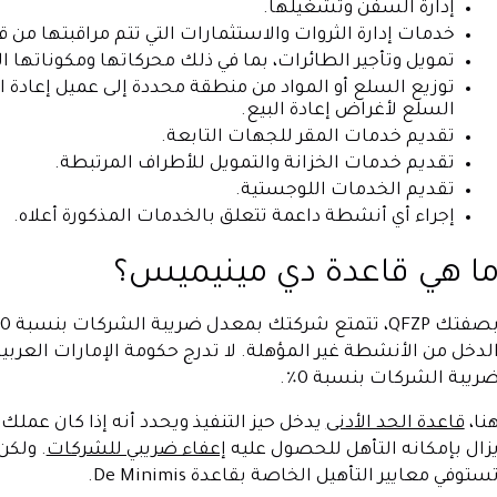
إدارة السفن وتشغيلها.
خدمات إدارة الثروات والاستثمارات التي تتم مراقبتها من 
تمويل وتأجير الطائرات، بما في ذلك محركاتها ومكوناتها الق
توزيع السلع أو المواد من منطقة محددة إلى عميل إعادة ال
السلع لأغراض إعادة البيع.
تقديم خدمات المقر للجهات التابعة.
تقديم خدمات الخزانة والتمويل للأطراف المرتبطة.
تقديم الخدمات اللوجستية.
إجراء أي أنشطة داعمة تتعلق بالخدمات المذكورة أعلاه.
ا هي قاعدة دي مينيميس؟
لدخل من الأنشطة غير المؤهلة. لا تدرج حكومة الإمارات العرب
ريبة الشركات بنسبة 0٪.
نا،
قاعدة الحد الأدنى
زال بإمكانه التأهل للحصول عليه
إعفاء ضريبي للشركات
. ولكن
ستوفي معايير التأهيل الخاصة بقاعدة De Minimis.