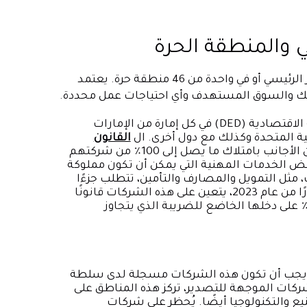
ي والمنطقة الحرة
في الإمارات العربية المتحدة، لديك خيار إنشاء عملك إما في البر الرئيسي أو في واحدة من 46 منطقة حرة. يعتمد
 عملك والسوق المستهدف وأي احتياجات عمل محددة.
مسجلة لدى دائرة التنمية الاقتصادية (DED) في كل إمارة من الإمارات
بية المتحدة وكذلك مع دول أخرى. ال
القانون
تم تعديله للسماح للمستثمرين الأجانب بامتلاك ما يصل إلى 100٪ من شركتهم
ض الخدمات المهنية التي يمكن أن تكون مملوكة
لصناعات، مثل التمويل والمصارف والتأمين، تتطلب جزءًا
من المساهمة الإلزامية من قبل الشركاء الإماراتيين. اعتبارًا من عام 2023، يتعين على هذه الشركات قانونًا
قديم الإقرارات الضريبية ودفع ضريبة الشركات بنسبة 9٪ على دخلها الخاضع للضريبة الذي يتجاوز
ة بنسبة 100٪ للشركات. يجب أن تكون هذه الشركات مسجلة لدى سلطة
شركات الموجهة للتصدير، تركز هذه المناطق على
ع والتكنولوجيا أيضًا. يُحظر على شركات