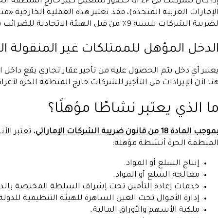
إذا كان لشركتك في QFZP حضور تشغيلي كبير خارج
ضريبة الشركات بنسبة 9٪ من قبل الهيئة الاتحادية للضرائب (FTA).
لدخل المؤهل للممتلكات غير المنقولة ا
عتبر أي دخل يتم الحصول عليه من تأجير عقار تجاري يقع داخل ال
نا لأن الإيرادات من التأجير للشركات خارج المنطقة الحرة لأغراض 
ا الذي يعتبر نشاطًا مؤهلًا؟
موجب المادة 18 من قانون ضريبة الشركات الإماراتي
، تعتبر ال
لمنطقة الحرة أنشطة مؤهلة:
إنتاج السلع أو المواد.
معالجة السلع أو المواد.
خدمات إعادة التأمين تحت إشراف السلطة المختصة بالدو
إدارة الأموال تحت العين الساهرة للهيئة التنظيمية للدولة
ملكية الأسهم والأوراق المالية.