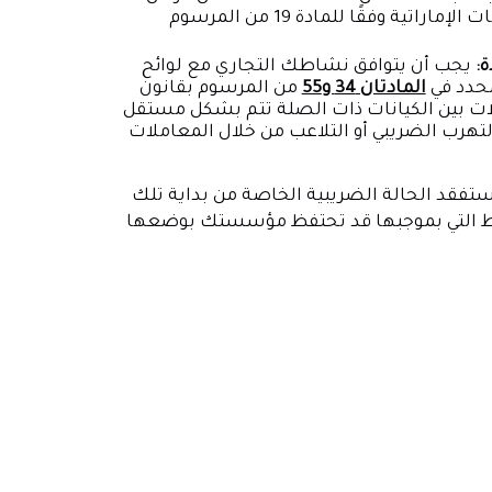
للتأهل للإعفاء، يجب «عدم اختيار» الخضوع لضريبة الشركات الإماراتية وفقًا للمادة 19 من المرسوم
ة:
يجب أن يتوافق نشاطك التجاري مع لوائح
محدد في
المادتان 34 و55
من المرسوم بقانون
وائح أن المعاملات بين الكيانات ذات الصلة تتم بشكل مستقل
لتهرب الضريبي أو التلاعب من خلال المعاملات
ستفقد الحالة الضريبية الخاصة من بداية تلك
شروط التي بموجبها قد تحتفظ مؤسستك بوضعها