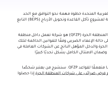
العربية المتحدة خطوة مهمة نحو التوافق مع الحد
الأدنى من المعايير الضريبية العالمية الموضحة في الركيزة الثانية لمشروع تآكل القاعدة وتحويل الأرباح (BEPS) التابع
وفقًا للتشريعات الضريبية للشركات، فإن الشخص المؤهل في المنطقة الحرة (QFZP) هو شركة تعمل داخل منطقة
لى معدل ضريبة بنسبة 0٪) وتحافظ على حالة الإعفاء الضريبي وفقًا للقوانين الحاكمة لتلك
لحرة والدخل المؤهل الناتج عن الشركات العاملة في
ضمان الامتثال الكامل يشكل تحديًا كبيرًا
في هذه المدونة، سنقوم بتبسيط هذه التعقيدات ونوفر لك فهمًا متعمقًا لقواعد QFZP. سنشرح من يعتبر شخصًا
فرض ضرائب على شركات المنطقة الحرة
إذا حصلوا