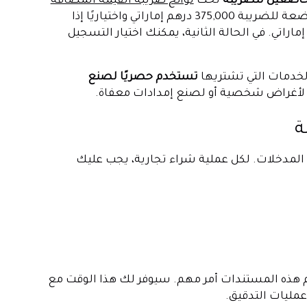
اضعين للضريبة
تحت
لوائح ضريبة القيمة المضافة
. التسجيل إلزامي إذا تجاوزت مبيعاتك السنوية الخاضعة للضريبة 375,000 درهم إماراتي واختياريًا إذا
 تتراوح بين 187,500 درهم إماراتي و 375,000 درهم إماراتي. في الحالة الثانية، يمكنك اختيار التسجيل
الخدمات التي تشتريها
تستخدم حصريًا لصنع
ها لأغراض شخصية أو لصنع إمدادات معفاة.
ة المدخلات. لكل عملية شراء تجارية، يجب عليك
 هذه المستندات أمر مهم. سيوفر لك هذا الوقت مع
عمليات التدقيق.