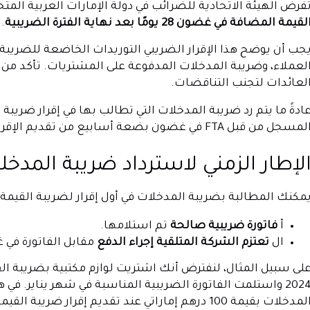
فرض الهيئة الاتحادية للضرائب في دولة الإمارات العربية المتحدة (FTA) على الشركات ا
لقيمة المضافة في غضون 28 يومًا بعد نهاية الفترة الضريبية
.
جب أن يوضح هذا الإقرار الضريبي التوريدات الخاضعة للضريبة ا
لعملاء، وضريبة المدخلات المدفوعة على المشتريات. تأكد من ذ
لعائدات لتجنب التناقضات.
ادةً ما يتم رد ضريبة المدخلات التي تطالب بها في إقرار ضري
لمسجل من قبل FTA في غضون بضعة أسابيع من تقديم الإقرار.
لإطار الزمني لاسترداد ضريبة المدخل
مكنك المطالبة بضريبة المدخلات في أول إقرار لضريبة القيمة 
أ
فاتورة ضريبية صالحة
تم استلامها.
ال
تعتزم الشركة المتلقية إجراء الدفع
مقابل الفاتورة في
2024 واستلمت الفاتورة الضريبية المناسبة في شهر يناير. في