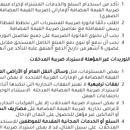
تأكد من استخدام السلع والخدمات المشتراة لإجراء مبيع
الصفري).
اطلب دائمًا فاتورة ضريبية للمشتريات التي تخطط للمطال
رسمي للمعاملة مع تفاصيل ضريبة القيمة المضافة.
يجب أن تحتوي الفاتورة الضريبية على جميع تفاصيل التوريد
يجب أن تدفع أو تنوي دفع المبلغ الكامل المستحق مقابل 
غضون 6 أشهر من تاريخ الدفع المتفق عليه للتأكد من أنها نفقة تجارية حقيقية.
لتوريدات غير المؤهلة لاسترداد ضريبة المدخلات
بعض المستلزمات، مثل
وسائل النقل العام أو الأراضي الع
القيمة المضافة في الإمارات العربية المتحدة. لا يمكن اس
نفقات ترفيهية
لا تعتبر النفقات التجارية التي تتكبدها أث
لاسترداد ضريبة القيمة المضافة المدخلة. الاستثناء الوحي
باجتماعات العمل.
لا يمكن استرداد ضريبة المدخلات إلا على المركبات التجا
لأغراض تجارية. ضريبة القيمة المضافة على
مصاريف الس
أو المالكين غير مؤهل للحصول على ائتمان الإدخال.
السلع أو الخدمات المجانية المقدمة للموظفين
للاستخدا
المدخلات. على سبيل المثال، قد لا يمكن استرداد ضريبة 