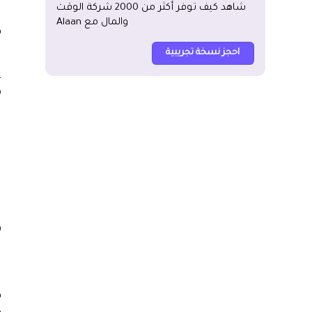
شاهد كيف توفر أكثر من 2000 شركة الوقت
ب
والمال مع Alaan
ه
احجز نسخة تجريبية
م
ك
ف
ا
ه