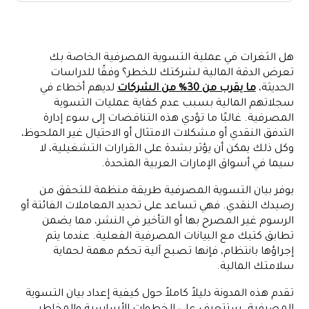
ما هو بيان التسوية المصرفية؟
لماذا تعتبر التسوية المصرفية مهمة وكيفية الحصول عليها بشكل
صحيح
هل الثغرات في عملية التسوية المصرفية الخاصة بك
تعرض الدقة المالية لشركتك للخطر؟ وفقًا للدراسات
المستندات المطلوبة قبل البدء
الحديثة،
ما يقرب من 30% من الشركات
لديهم أخطاء في
خطوة بخطوة: كيفية إعداد بيان التسوية المصرفية
سجلاتهم المالية بسبب عدم كفاية عمليات التسوية
المصرفية. غالبًا ما تؤدي هذه التناقضات إلى سوء إدارة
مثال على بيان التسوية المصرفية في الإمارات
التدفق النقدي أو مشكلات الامتثال أو الاحتيال غير الملحوظ،
How Often Should UAE Businesses Reconcile Bank
وكل ذلك يمكن أن يؤثر بشدة على القرارات التشغيلية، لا
Statements?
سيما في أسواق الإمارات العربية المتحدة.
Common Bank Reconciliation Mistakes to Avoid in UAE
Businesses
يوفر بيان التسوية المصرفية طريقة منظمة للتحقق من
رصيدك النقدي. فهي تساعد على تحديد المعاملات الفائتة أو
Best Practices for UAE Businesses to Streamline Bank
الرسوم غير المصرح بها أو التأخير في النشر، مما يضمن
Reconciliation
تطابق كتبك مع البيانات المصرفية الفعلية. عندما يتم
How Alaan Simplifies Expense Management for UAE
إجراؤها بانتظام، فإنها تصبح آلية تحكم مهمة لحماية
Businesses?
سلامتك المالية.
أفكار نهائية
تقدم هذه المدونة دليلاً كاملاً حول كيفية إعداد بيان التسوية
الأسئلة الشائعة