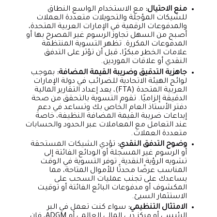
منع الاحتيال:
مع الاستخدام الواسع النطاق
للشيكات المؤجلة والتحويلات متعددة العملات
والمدفوعات الرقمية في الإمارات العربية المتحدة،
أصبح من السهل تجاوز الرسوم غير المصرح بها أو
المدفوعات المكررة. تظهر التسوية المنتظمة
علامات الخطر مبكرًا، قبل أن تؤثر على التدفق
النقدي أو علاقات الموردين.
جاهزية التدقيق وضريبة القيمة المضافة:
بموجب
لوائح الهيئة الاتحادية للضرائب في دولة الإمارات
العربية المتحدة (FTA)، يعد إعداد التقارير المالية
الدقيقة إلزاميًا. تقوم التسوية بالتحقق من صحة
دفتر الأستاذ العام الخاص بك وتساعد في دعم
إيداعات ضريبة القيمة المضافة النظيفة، خاصة
عند التعامل مع المعاملات عبر الحدود والحسابات
متعددة العملات.
وضوح التدفق النقدي:
تؤدي الشيكات المستحقة
أو الرسوم غير المسجلة أو الودائع الفائتة إلى
تشويه الرؤية النقدية. توفر التسوية في الوقت
المناسب عرضًا محدثًا للأموال المتاحة، مما
يساعدك على تجنب عمليات السحب على
المكشوف أو مدفوعات البائع الفائتة أو توقيت
الاستثمار السيئ.
الامتثال التنظيمي:
سواء كنت تعمل في البر
الرئيسي أو مركز دبي المالي العالمي أو ADGM، فإن