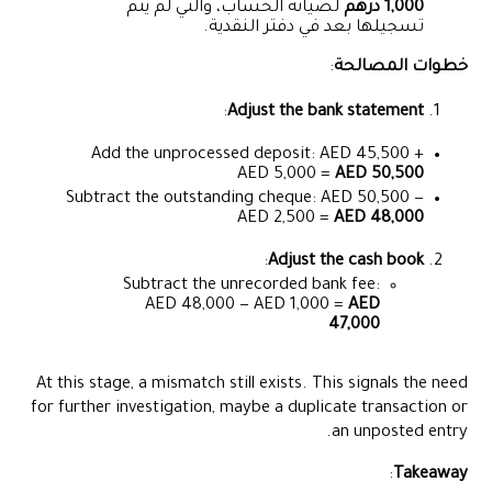
1,000 درهم
لصيانة الحساب، والتي لم يتم
تسجيلها بعد في دفتر النقدية.
خطوات المصالحة
:
:
Adjust the bank statement
Add the unprocessed deposit: AED 45,500 +
AED 5,000 =
AED 50,500
Subtract the outstanding cheque: AED 50,500 −
AED 2,500 =
AED 48,000
:
Adjust the cash book
Subtract the unrecorded bank fee:
AED 48,000 − AED 1,000 =
AED
47,000
At this stage, a mismatch still exists. This signals the need
for further investigation, maybe a duplicate transaction or
an unposted entry.
:
Takeaway