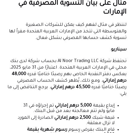
مثال على بيان التسوية المصرفية في
الإمارات
لننظر في مثال لفهم كيف يمكن للشركات الصغيرة
والمتوسطة التي تتخذ من الإمارات العربية المتحدة مقراً لها
تسوية كشف حسابها المصرفي بشكل فعال.
سيناريو
:
تحتفظ شركة Al Noor Trading LLC بحساب شركة لدى بنك
محلي في الإمارات العربية المتحدة. اعتبارًا من 31 مايو 2025،
يعكس دفتر النقدية الخاص بهم رصيدًا ختاميًا قدره
48,000
درهم إماراتي
. ومع ذلك، يُظهر كشف الحساب المصرفي
رصيدًا ختاميًا قدره
45,500 درهم إماراتي
. يرجع التناقض إلى ما
يلي:
إيداع بقيمة
5,000 درهم إماراتي
تم إجراؤه في 31
مايو ولم تتم معالجته بعد من قبل البنك.
قيمة شيك
2,500 درهم إماراتي
الصادرة إلى المورد
لا تزال معلقة.
قام البنك بفرض رسوم
رسوم شهرية بقيمة