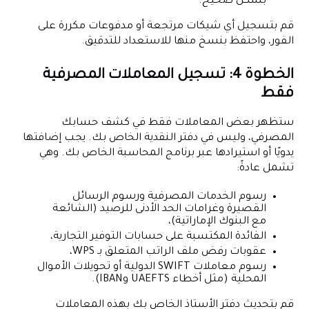
بشكل صحيح.
قم بتسجيل أي شيكات مرتجعة أو مدفوعات مكررة على
الفور، واحتفظ بنسخ منها للاستعداد للتدقيق.
الخطوة 4: تسجيل المعاملات المصرفية
فقط
ستظهر بعض المعاملات فقط في كشف حسابك
المصرفي، وليس في دفتر النقدية الخاص بك. يجب إضافتها
يدويًا أو استيرادها عبر برنامج المحاسبة الخاص بك. وهي
تشمل عادةً:
رسوم الخدمات المصرفية ورسوم الرسائل
القصيرة وغرامات الحد الأدنى للرصيد (الشائعة
مع البنوك الإماراتية)،
الفائدة المكتسبة على حسابات التوفير التجارية،
عقوبات رفض ملف الراتب المتعلق بـ WPS،
رسوم معاملات SWIFT الدولية أو تحويلات الأموال
المحلية (مثل أخطاء UAEFTS وIBAN).
قم بتحديث دفتر الأستاذ الخاص بك بهذه المعاملات