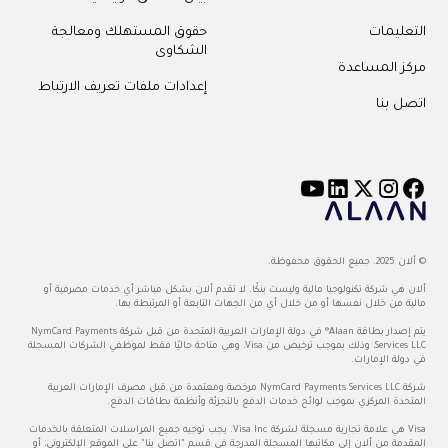
التعليمات
حقوق المستهلك ومعالجة
الشكاوى
مركز المساعدة
إعدادات ملفات تعريف الارتباط
اتصل بنا
© ألان 2025. جميع الحقوق محفوظة.
ألان هي شركة تكنولوجيا مالية وليست بنكًا. لا تقدم ألان بشكل مباشر أي خدمات مصرفية أو
مالية من خلال نفسها أو من خلال أي من الجهات التابعة أو المرتبطة بها.
يتم إصدار بطاقة Alaan® في دولة الإمارات العربية المتحدة من قبل شركة NymCard Payments
Services LLC، وذلك بموجب ترخيص من Visa، وهي متاحة حاليًا فقط لموظفي الشركات المسجلة
في دولة الإمارات.
شركة NymCard Payments Services LLC مرخصة ومعتمدة من قبل مصرف الإمارات العربية
المتحدة المركزي بموجب لوائح خدمات الدفع بالتجزئة وأنظمة بطاقات الدفع.
Visa هي علامة تجارية مسجلة لشركة Visa Inc. يجب توجيه جميع المراسلات المتعلقة بالخدمات
المقدمة من ألان إلى مكاتبها المسجلة المدرجة في قسم "اتصل بنا" على الموقع الإلكتروني، أو