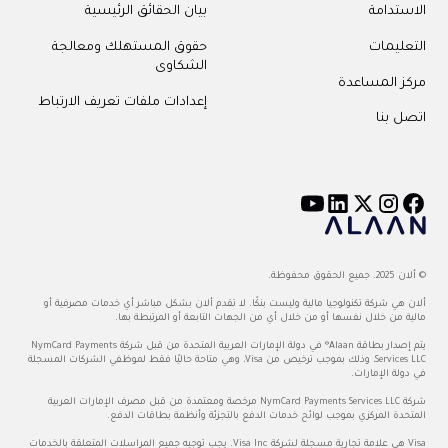
الاستدامة
بيان الحقائق الرئيسية
التعليمات
حقوق المستهلك ومعالجة
الشكاوى
مركز المساعدة
إعدادات ملفات تعريف الارتباط
اتصل بنا
© ألان 2025. جميع الحقوق محفوظة.
ألان هي شركة تكنولوجيا مالية وليست بنكًا. لا تقدم ألان بشكل مباشر أي خدمات مصرفية أو
مالية من خلال نفسها أو من خلال أي من الجهات التابعة أو المرتبطة بها.
يتم إصدار بطاقة Alaan® في دولة الإمارات العربية المتحدة من قبل شركة NymCard Payments
Services LLC، وذلك بموجب ترخيص من Visa، وهي متاحة حاليًا فقط لموظفي الشركات المسجلة
في دولة الإمارات.
شركة NymCard Payments Services LLC مرخصة ومعتمدة من قبل مصرف الإمارات العربية
المتحدة المركزي بموجب لوائح خدمات الدفع بالتجزئة وأنظمة بطاقات الدفع.
Visa هي علامة تجارية مسجلة لشركة Visa Inc. يجب توجيه جميع المراسلات المتعلقة بالخدمات