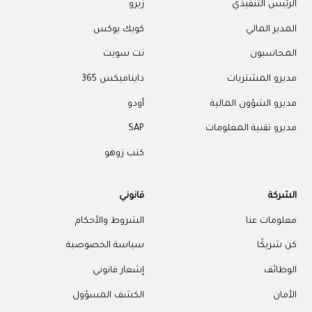
الرئيس التنفيذي
زيرو
المدير المالي
كويك بوكس
المحاسبون
نت سويت
مديرو المشتريات
دايناميكس 365
مديرو الشؤون المالية
أودو
مديرو تقنية المعلومات
SAP
كتب زوهو
الشركة
قانوني
معلومات عنا
الشروط والأحكام
كن شريكًا
سياسة الخصوصية
الوظائف
إشعار قانوني
الأمان
الكشف المسؤول