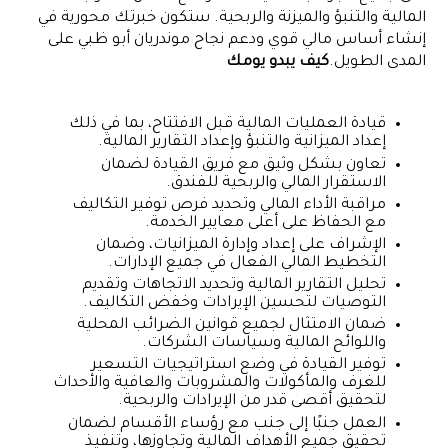
المالية والتنبؤ والميزنة والربحية. ستكون خبرتك محورية في
إنشاء أساس مالي قوي ودعم نجاح موندريان أبو ظبي على
المدى الطويل.
كيف يبدو يومك
قيادة العمليات المالية قبل الافتتاح، بما في ذلك
إعداد الميزانية والتنبؤ وإعداد التقارير المالية.
تعاون بشكل وثيق مع فريق القيادة لضمان
الاستقرار المالي والربحية للفندق.
مراقبة الأداء المالي وتحديد فرص توفير التكاليف
مع الحفاظ على أعلى معايير الخدمة.
الإشراف على إعداد وإدارة الميزانيات، وضمان
التخطيط المالي الفعال في جميع الإدارات.
تحليل التقارير المالية وتحديد الاتجاهات وتقديم
التوصيات لتحسين الإيرادات وخفض التكاليف.
ضمان الامتثال لجميع قوانين الضرائب المحلية
واللوائح المالية وسياسات الشركات.
توفير القيادة في وضع استراتيجيات التسعير
للغرف والمأكولات والمشروبات والعافية والأحداث
لتحقيق أقصى قدر من الإيرادات والربحية.
العمل جنبًا إلى جنب مع رؤساء الأقسام لضمان
تحقيق جميع الأهداف المالية وتجاوزها، وتنفيذ