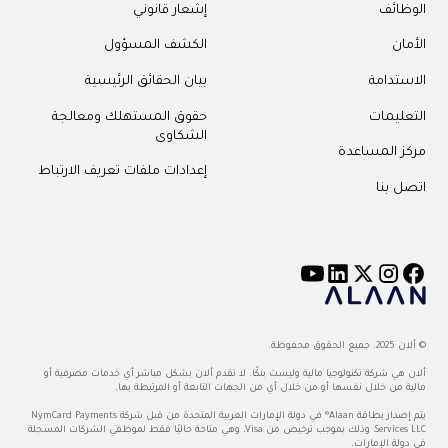
الوظائف
إشعار قانوني
الأمان
الكشف المسؤول
الاستدامة
بيان الحقائق الرئيسية
التعليمات
حقوق المستهلك ومعالجة
الشكاوى
مركز المساعدة
إعدادات ملفات تعريف الارتباط
اتصل بنا
© ألان 2025. جميع الحقوق محفوظة.
ألان هي شركة تكنولوجيا مالية وليست بنكًا. لا تقدم ألان بشكل مباشر أي خدمات مصرفية أو
مالية من خلال نفسها أو من خلال أي من الجهات التابعة أو المرتبطة بها.
يتم إصدار بطاقة Alaan® في دولة الإمارات العربية المتحدة من قبل شركة NymCard Payments
Services LLC، وذلك بموجب ترخيص من Visa، وهي متاحة حاليًا فقط لموظفي الشركات المسجلة
في دولة الإمارات.