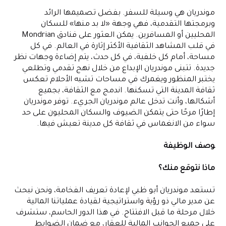
موندريان هي وسيلة للسفر. بفضل تصميمها الرائد
وبرمجتها التقدمية، فهي وجهة «لا بد منها» للسكان
المحليين أو المسافرين. يمكن العثور على فنادق Mondrian
في قلب المشاهد الثقافية الأكثر إثارة في العالم. في كل
مساحة، أمام كل خلفية، في كل حدث، يتم إضاءة وجهات نظر
جديدة. تتبنى موندريان الإبداع من خلال نهج تقدمي وتطلعي
يختبر المنظور ويغمرك في مساحات تشبه الأحلام تعكس
ثقافة المدينة التي تسكنها. اندمج مع الثقافة، بجميع
أشكالها، وأنت تدخل عالم موندريان الجريء. توفر موندريان
إطارًا مرحًا حتى يتمكن الضيوف والسكان المحليون على حد
سواء من الانغماس في ثقافة كل مدينة تعيش فيها.
وصف الوظيفة
ماذا نتوقع منك؟
تستعد موندريان أبو ظبي لإعادة تعريف الفخامة، ونحن نبحث
عن مدير مالي ذو رؤية واستراتيجية لقيادة عملياتنا المالية
خلال مرحلة ما قبل الافتتاح. في هذا الدور الحاسم، ستشرف
على جميع الجوانب المالية للعقار، مع ضمان الضوابط