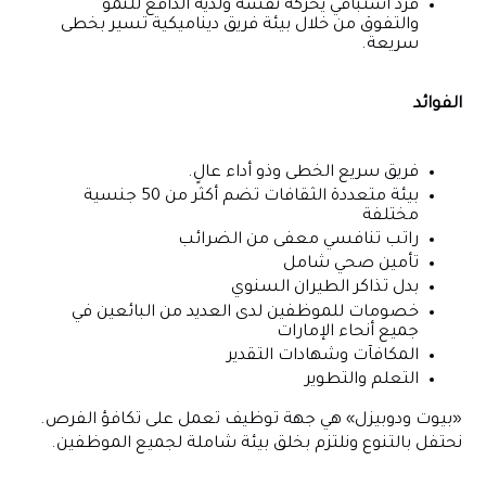
فرد استباقي يحركه نفسه ولديه الدافع للنمو
والتفوق من خلال بيئة فريق ديناميكية تسير بخطى
سريعة.
الفوائد
فريق سريع الخطى وذو أداء عالٍ.
بيئة متعددة الثقافات تضم أكثر من 50 جنسية
مختلفة
راتب تنافسي معفى من الضرائب
تأمين صحي شامل
بدل تذاكر الطيران السنوي
خصومات للموظفين لدى العديد من البائعين في
جميع أنحاء الإمارات
المكافآت وشهادات التقدير
التعلم والتطوير
«بيوت ودوبيزل» هي جهة توظيف تعمل على تكافؤ الفرص.
نحتفل بالتنوع ونلتزم بخلق بيئة شاملة لجميع الموظفين.