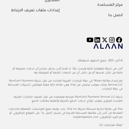
الشكاوى
مركز المساعدة
إعدادات ملفات تعريف الارتباط
اتصل بنا
© ألان 2025. جميع الحقوق محفوظة.
ألان هي شركة تكنولوجيا مالية وليست بنكًا. لا تقدم ألان بشكل مباشر أي خدمات مصرفية أو
مالية من خلال نفسها أو من خلال أي من الجهات التابعة أو المرتبطة بها.
يتم إصدار بطاقة Alaan® في دولة الإمارات العربية المتحدة من قبل شركة NymCard Payments
Services LLC، وذلك بموجب ترخيص من Visa، وهي متاحة حاليًا فقط لموظفي الشركات المسجلة
في دولة الإمارات.
شركة NymCard Payments Services LLC مرخصة ومعتمدة من قبل مصرف الإمارات العربية
المتحدة المركزي بموجب لوائح خدمات الدفع بالتجزئة وأنظمة بطاقات الدفع.
Visa هي علامة تجارية مسجلة لشركة Visa Inc. يجب توجيه جميع المراسلات المتعلقة بالخدمات
المقدمة من ألان إلى مكاتبها المسجلة المدرجة في قسم "اتصل بنا" على الموقع الإلكتروني، أو
عبر البريد الإلكتروني:
support@alaan.com
*وفقًا لمراجعات G2.