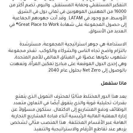
التفكير المستقبلي وحماية المستقبل. واليوم، تضم أكثر من
16000 من المهنيين الموهوبين في ثماني دول في الشرق
الأوسط، مع وجود في LATAM. وقد أدت جهودهم الجماعية
إلى حصول المجموعة على شهادة Great Place to Work® في
العديد من الأسواق.
الاستدامة هي جوهر استراتيجية المجموعة، مسترشدة
بالتزام واضح تجاه الناس والشركاء والكوكب. تفخر مجموعة
شلهوب بكونها عضوًا في الميثاق العالمي للأمم المتحدة،
وهي إحدى الدول الموقعة على مبادئ تمكين المرأة، وتعهدت
بالوصول إلى Net Zero بحلول عام 2040.
ماذا ستفعل
يعد هذا الدور المختلط مثاليًا لمحترف التمويل الذي يتمتع
بقدرات تحليلية قوية والذي يتفوق أيضًا في التعاون متعدد
الوظائف ودفع المشاريع إلى الاكتمال. ستكون مسؤولاً عن
إدارة العملية المالية الرئيسية أثناء قيادة المشاريع التجارية
الهامة عبر الأقسام المختلفة. هذا المنصب مثالي لشخص
يزدهر عند تقاطع الأرقام والاستراتيجية والتنفيذ.