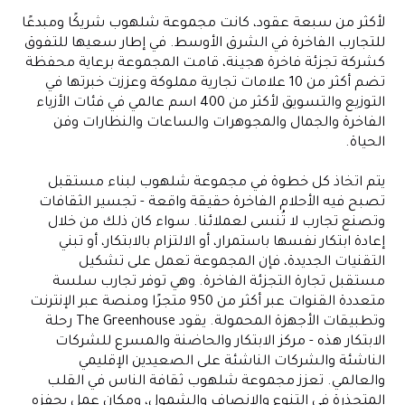
لأكثر من سبعة عقود، كانت مجموعة شلهوب شريكًا ومبدعًا
للتجارب الفاخرة في الشرق الأوسط. في إطار سعيها للتفوق
كشركة تجزئة فاخرة هجينة، قامت المجموعة برعاية محفظة
تضم أكثر من 10 علامات تجارية مملوكة وعززت خبرتها في
التوزيع والتسويق لأكثر من 400 اسم عالمي في فئات الأزياء
الفاخرة والجمال والمجوهرات والساعات والنظارات وفن
الحياة.
يتم اتخاذ كل خطوة في مجموعة شلهوب لبناء مستقبل
تصبح فيه الأحلام الفاخرة حقيقة واقعة - تجسير الثقافات
وتصنع تجارب لا تُنسى لعملائنا. سواء كان ذلك من خلال
إعادة ابتكار نفسها باستمرار، أو الالتزام بالابتكار، أو تبني
التقنيات الجديدة، فإن المجموعة تعمل على تشكيل
مستقبل تجارة التجزئة الفاخرة. وهي توفر تجارب سلسة
متعددة القنوات عبر أكثر من 950 متجرًا ومنصة عبر الإنترنت
وتطبيقات الأجهزة المحمولة. يقود The Greenhouse رحلة
الابتكار هذه - مركز الابتكار والحاضنة والمسرع للشركات
الناشئة والشركات الناشئة على الصعيدين الإقليمي
والعالمي. تعزز مجموعة شلهوب ثقافة الناس في القلب
المتجذرة في التنوع والإنصاف والشمول، ومكان عمل يحفزه