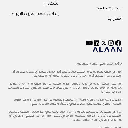
الشكاوى
مركز المساعدة
إعدادات ملفات تعريف الارتباط
اتصل بنا
© ألان 2025. جميع الحقوق محفوظة.
ألان هي شركة تكنولوجيا مالية وليست بنكًا. لا تقدم ألان بشكل مباشر أي خدمات مصرفية أو
مالية من خلال نفسها أو من خلال أي من الجهات التابعة أو المرتبطة بها.
يتم إصدار بطاقة Alaan® في دولة الإمارات العربية المتحدة من قبل شركة NymCard Payments
Services LLC، وذلك بموجب ترخيص من Visa، وهي متاحة حاليًا فقط لموظفي الشركات المسجلة
في دولة الإمارات.
شركة NymCard Payments Services LLC مرخصة ومعتمدة من قبل مصرف الإمارات العربية
المتحدة المركزي بموجب لوائح خدمات الدفع بالتجزئة وأنظمة بطاقات الدفع.
Visa هي علامة تجارية مسجلة لشركة Visa Inc. يجب توجيه جميع المراسلات المتعلقة بالخدمات
المقدمة من ألان إلى مكاتبها المسجلة المدرجة في قسم "اتصل بنا" على الموقع الإلكتروني، أو
عبر البريد الإلكتروني:
support@alaan.com