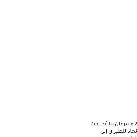
تأسست الاتحاد للطيران، الناقل الوطني لدولة الإمارات العربية المتحدة، في عام 2003 وسرعان ما أصبحت
حاد للطيران إلى