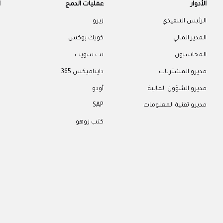
الأدوار
عمليات الدمج
ا
الرئيس التنفيذي
زيرو
م
المدير المالي
كويك بوكس
ك
المحاسبون
نت سويت
ا
مديرو المشتريات
دايناميكس 365
ا
مديرو الشؤون المالية
أودو
ا
مديرو تقنية المعلومات
SAP
ا
كتب زوهو
م
ا