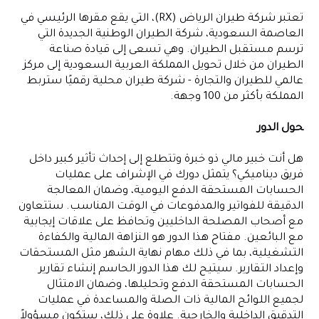
تعتبر شركة طيران الرياض (RX)، التي يقع مقرها الرئيسي في
العاصمة السعودية، شركة الطيران الوطنية الجديدة التي
ترسم مستقبل الطيران. وهي تسعى إلى قيادة صناعة
الطيران من خلال تحويل المملكة العربية السعودية إلى مركز
عالمي للطيران والتجارة - شركة طيران محلية رقميًا ستربط
المملكة بأكثر من 100 وجهة.
حول الدور
هل أنت خبير مالي ذو خبرة وتتطلع إلى إحداث تأثير كبير داخل
فريق ديناميكي؟ يتمثل دورك في الإشراف على عمليات
الحسابات المستحقة الدفع اليومية، وضمان المعالجة
الدقيقة للفواتير والمدفوعات في الوقت المناسب. ستتعاون
مع أصحاب المصلحة الداخليين وتحافظ على علاقات إيجابية
مع البائعين. مفتاح هذا الدور هو النزاهة المالية والكفاءة
التشغيلية، بما في ذلك مهام نهاية الشهر مثل المستحقات
وإعداد التقارير. سيتيح لك هذا الدور الحاسم إنشاء تقارير
الحسابات المستحقة الدفع وتحليلها، وضمان الامتثال
لجميع اللوائح المالية ذات الصلة والمساعدة في عمليات
التدقيق الداخلية والخارجية. علاوة على ذلك، ستكون مسؤولاً