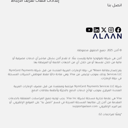
إعدادات ملفات تعريف الارتباط
اتصل بنا
© ألان 2025. جميع الحقوق محفوظة.
ألان هي شركة تكنولوجيا مالية وليست بنكًا. لا تقدم ألان بشكل مباشر أي خدمات مصرفية أو
مالية من خلال نفسها أو من خلال أي من الجهات التابعة أو المرتبطة بها.
يتم إصدار بطاقة Alaan® في دولة الإمارات العربية المتحدة من قبل شركة NymCard Payments
Services LLC، وذلك بموجب ترخيص من Visa، وهي متاحة حاليًا فقط لموظفي الشركات المسجلة
في دولة الإمارات.
شركة NymCard Payments Services LLC مرخصة ومعتمدة من قبل مصرف الإمارات العربية
المتحدة المركزي بموجب لوائح خدمات الدفع بالتجزئة وأنظمة بطاقات الدفع.
Visa هي علامة تجارية مسجلة لشركة Visa Inc. يجب توجيه جميع المراسلات المتعلقة بالخدمات
المقدمة من ألان إلى مكاتبها المسجلة المدرجة في قسم "اتصل بنا" على الموقع الإلكتروني، أو
عبر البريد الإلكتروني:
support@alaan.com
*وفقًا لمراجعات G2.