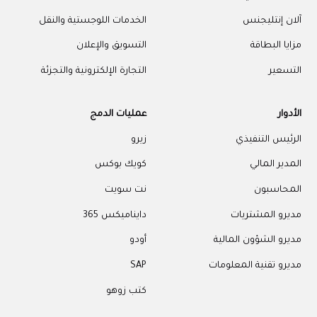
آلان إنتليجنس
الخدمات اللوجستية والنقل
مزايا البطاقة
التسويق والإعلان
التسعير
التجارة الإلكترونية والتجزئة
الأدوار
عمليات الدمج
الرئيس التنفيذي
زيرو
المدير المالي
كويك بوكس
المحاسبون
نت سويت
مديرو المشتريات
دايناميكس 365
مديرو الشؤون المالية
أودو
مديرو تقنية المعلومات
SAP
كتب زوهو