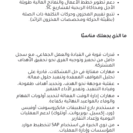
دعم تطوير خطط الأعمال والنماذج المالية طويلة
الأجل ومحاكاة الربحية لمشاريع SC.
تتبع تقييم المخزون وحركات التكلفة ذات الصلة
(بطيئة الحركة ومخصصات المخزون الزائد).
ما الذي يجعلك مناسبًا
قدرات قوية في القيادة والعمل الجماعي، مع سجل
حافل من تحفيز وتوجيه الفرق نحو تحقيق الأهداف
المشتركة.
مهارات ممتازة في حل المشكلات، قادرة على
تحليل المواقف المعقدة وتنفيذ حلول فعالة.
عقلية موجهة نحو الهدف، وتحديد أهداف طموحة،
وقيادة التنفيذ، وتقدير الأداء المتميز.
مهارات إدارة الوقت الفعالة لتحديد أولويات المهام
والوفاء بالمواعيد النهائية بكفاءة.
مستخدم بارع لتطبيقات مايكروسوفت أوفيس
(ورد، إكسيل، بويربوانت، أوتلوك) لدعم العمليات
اليومية وإعداد التقارير.
من ذوي الخبرة في استخدام SAP لتخطيط موارد
المؤسسات وإدارة العمليات.