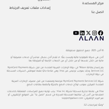
مركز المساعدة
إعدادات ملفات تعريف الارتباط
اتصل بنا
© ألان 2025. جميع الحقوق محفوظة.
ألان هي شركة تكنولوجيا مالية وليست بنكًا. لا تقدم ألان بشكل مباشر أي خدمات مصرفية أو
مالية من خلال نفسها أو من خلال أي من الجهات التابعة أو المرتبطة بها.
يتم إصدار بطاقة Alaan® في دولة الإمارات العربية المتحدة من قبل شركة NymCard Payments
Services LLC، وذلك بموجب ترخيص من Visa، وهي متاحة حاليًا فقط لموظفي الشركات المسجلة
في دولة الإمارات.
شركة NymCard Payments Services LLC مرخصة ومعتمدة من قبل مصرف الإمارات العربية
المتحدة المركزي بموجب لوائح خدمات الدفع بالتجزئة وأنظمة بطاقات الدفع.
Visa هي علامة تجارية مسجلة لشركة Visa Inc. يجب توجيه جميع المراسلات المتعلقة بالخدمات
المقدمة من ألان إلى مكاتبها المسجلة المدرجة في قسم "اتصل بنا" على الموقع الإلكتروني، أو
عبر البريد الإلكتروني:
support@alaan.com
*وفقًا لمراجعات G2.