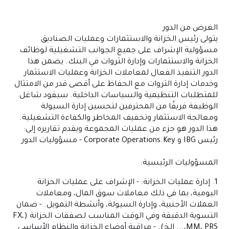
الغرض من الدور
يتولى رئيس الخزانة والاستثمارات وعمليات الصناديق
مسؤولية الإشراف على جميع الجوانب التشغيلية لوظائف
الخزانة والاستثمارات وإدارة الثروات في البنك. يضمن هذا
الدور التنفيذ الفعال لمعاملات الخزانة وعمليات الاستثمار
وخدمات إدارة الثروات مع الحفاظ على أقصى قدر من الامتثال
للمتطلبات التنظيمية والسياسات الداخلية. سيقود شاغل
الوظيفة فريقًا من المحترفين لتحسين إدارة السيولة
ومعالجة الاستثمار وتخفيف المخاطر والكفاءة التشغيلية.
هذا الدور هو جزء من عمليات المجموعة ويقدم تقاريره إلى:
رئيس IBG و Corporate Operations.Key - مسؤوليات الدور
المسؤوليات الرئيسية:
1. إدارة عمليات الخزانة: - الإشراف على عمليات الخزانة
اليومية، بما في ذلك معاملات سوق المال، ومعاملات
العملات الأجنبية، وإدارة السيولة، وأنشطة التمويل. - ضمان
التسوية الدقيقة وفي الوقت المناسب لصفقات الخزانة (FX،
MM، PRS،... إلخ). - مراقبة أوضاع الخزانة والنظام الأساسي