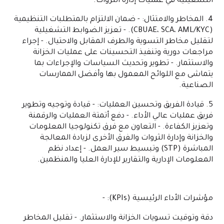
التشغيلية في عمليات إدارة الثروات.
4. المخاطر والامتثال: - ضمان الالتزام بالمتطلبات التنظيمية
(CBUAE، SCA، AML/KYC). - تعزيز الضوابط التشغيلية
لتقليل مخاطر التسوية والطرف المقابل والاحتيال. - إجراء
مراجعات دورية وتنفيذ التحسينات على عمليات الخزانة
والاستثمار. - تطوير وتحديث السياسات والإجراءات بما
يتماشى مع اللوائح المعمول بها وأفضل الممارسات
الصناعية.
5. قيادة الفريق وتحسين العمليات: - قيادة وتوجيه وتطوير
فريق عمليات عالي الأداء. - دفع أتمتة العمليات والرقمنة
وتعزيز الكفاءة. - التعاون مع فرق تكنولوجيا المعلومات
والخزانة وإدارة الثروات والفرق الأخرى لزيادة المعالجة
المباشرة (STP) وتبسيط سير العمل. - إعداد نظم
المعلومات الإدارية والتقارير للإدارة العليا والمنظمين.
مؤشرات الأداء الرئيسية (KPIs): -
دقة وتوقيت تسويات الخزانة والاستثمار. - تقليل المخاطر