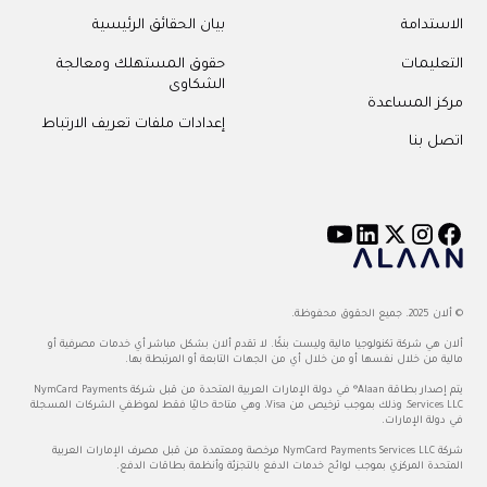
الاستدامة
بيان الحقائق الرئيسية
التعليمات
حقوق المستهلك ومعالجة
الشكاوى
مركز المساعدة
إعدادات ملفات تعريف الارتباط
اتصل بنا
© ألان 2025. جميع الحقوق محفوظة.
ألان هي شركة تكنولوجيا مالية وليست بنكًا. لا تقدم ألان بشكل مباشر أي خدمات مصرفية أو
مالية من خلال نفسها أو من خلال أي من الجهات التابعة أو المرتبطة بها.
يتم إصدار بطاقة Alaan® في دولة الإمارات العربية المتحدة من قبل شركة NymCard Payments
Services LLC، وذلك بموجب ترخيص من Visa، وهي متاحة حاليًا فقط لموظفي الشركات المسجلة
في دولة الإمارات.
شركة NymCard Payments Services LLC مرخصة ومعتمدة من قبل مصرف الإمارات العربية
المتحدة المركزي بموجب لوائح خدمات الدفع بالتجزئة وأنظمة بطاقات الدفع.