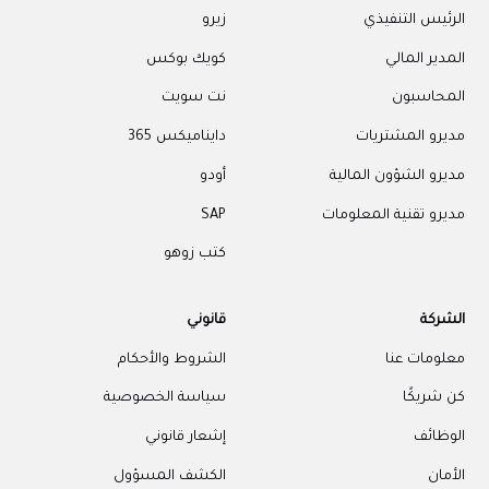
الرئيس التنفيذي
زيرو
المدير المالي
كويك بوكس
المحاسبون
نت سويت
مديرو المشتريات
دايناميكس 365
مديرو الشؤون المالية
أودو
مديرو تقنية المعلومات
SAP
كتب زوهو
الشركة
قانوني
معلومات عنا
الشروط والأحكام
كن شريكًا
سياسة الخصوصية
الوظائف
إشعار قانوني
الأمان
الكشف المسؤول