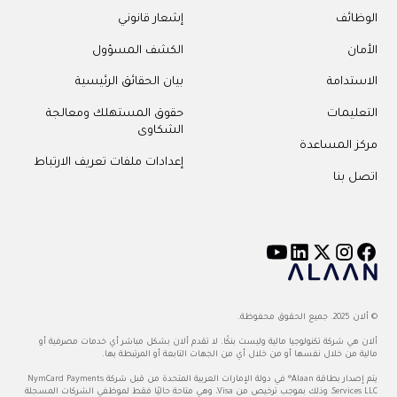
الوظائف
إشعار قانوني
الأمان
الكشف المسؤول
الاستدامة
بيان الحقائق الرئيسية
التعليمات
حقوق المستهلك ومعالجة
الشكاوى
مركز المساعدة
إعدادات ملفات تعريف الارتباط
اتصل بنا
© ألان 2025. جميع الحقوق محفوظة.
ألان هي شركة تكنولوجيا مالية وليست بنكًا. لا تقدم ألان بشكل مباشر أي خدمات مصرفية أو
مالية من خلال نفسها أو من خلال أي من الجهات التابعة أو المرتبطة بها.
يتم إصدار بطاقة Alaan® في دولة الإمارات العربية المتحدة من قبل شركة NymCard Payments
Services LLC، وذلك بموجب ترخيص من Visa، وهي متاحة حاليًا فقط لموظفي الشركات المسجلة