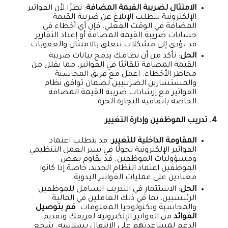
الامتثال لضريبة القيمة المضافة
: نظرًا لأن الفواتير
الإلكترونية تتطلب الإبلاغ عن ضريبة القيمة
المضافة في الوقت الفعلي، فإن أي أخطاء في
حسابات ضريبة القيمة المضافة أو إعداد التقارير
قد تؤدي إلى مشكلات تتعلق بالامتثال والعقوبات.
الحل
: تأكد من أن نظامك يدمج بيانات ضريبة
القيمة المضافة تلقائيًا في الفواتير، مما يقلل من
مخاطر الأخطاء. اعمل مع فريق المحاسبة
والمستشارين الضريبيين لضمان توافق نظام
الفواتير مع إرشادات ضريبة القيمة المضافة
الخاصة باتفاقية التجارة الحرة.
4. تدريب الموظفين وإدارة التغيير
المقاومة الداخلية للتغيير
: قد يتطلب اعتماد
الفواتير الإلكترونية تحولًا في سير العمل التنظيمي
ومسؤوليات الموظفين. قد يقاوم بعض
الموظفين اعتماد النظام الجديد، خاصة إذا كانوا
معتادين على عمليات الفواتير اليدوية.
الحل
: الاستثمار في التدريب الشامل للموظفين
الرئيسيين، بما في ذلك العاملين في المالية
والمحاسبة وتكنولوجيا المعلومات.
قم بتوصيل
الفوائد
من الفواتير الإلكترونية لفريقك وتقديم
الدعم لمساعدتهم على الانتقال بسلاسة. شجع