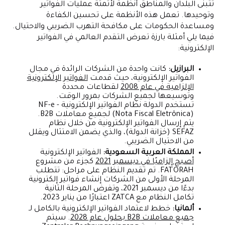
تتبنى البلدان والمناطق أنظمة لأتمتة عمليات الفواتير
وتوحيدها. تعمل هذه الأنظمة على تحسين الكفاءة
ومساعدة الحكومات على مكافحة التهرب الضريبي والاحتيال.
فيما يلي أمثلة بارزة تعرض التقدم العالمي في الفواتير
الإلكترونية:
البرازيل:
كانت واحدة من الشركات الرائدة في مجال
الفواتير الإلكترونية، حيث قدمت
الفواتير الإلكترونية
الإلزامية في عام 2008
لقطاعات محددة
وتوسيعها لجميع الشركات بمرور الوقت.
تستخدم الدولة نظام الفواتير الإلكترونية - NF-e
(Nota Fiscal Eletrônica) لجميع معاملات B2B.
يتم إرسال الفواتير الإلكترونية من خلال نظام
SEFAZ (خزانة الدولة)، والذي يضمن الامتثال ويقلل
من الاحتيال الضريبي.
المملكة العربية السعودية:
الفواتير الإلكترونية
أصبح إلزاميًا في ديسمبر 2021
كجزء من مشروع
FATORAH. تم تقديم النظام على مراحل: تتطلب
المرحلة الأولى من الشركات إنشاء فواتير إلكترونية
بدءًا من ديسمبر 2021، وتفرض المرحلة الثانية
تكامل النظام مع ZATCA اعتبارًا من يناير 2023.
ألمانيا:
خطط لاعتماد الفواتير الإلكترونية بالكامل لـ
جميع معاملات B2B بحلول عام 2028
. سيتم