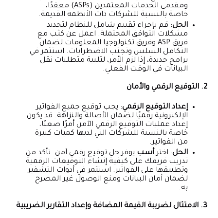
ومقدمي الخدمات المعتمدين (ASPs) معقدًا،
خاصة بالنسبة للشركات ذات الأنظمة القديمة.
الحل:
قم بإجراء تقييم شامل للنظام لتحديد
مشكلات التوافق المحتملة. اعمل عن كثب مع
فريق ASP وفريق تكنولوجيا المعلومات لضمان
التكامل السلس وتجنب الاضطرابات. استثمر في
برامج جديدة، إذا لزم الأمر، لتلبية متطلبات نقل
البيانات في الوقت الفعلي.
2. التوقيع الرقمي والأمان
إعداد التوقيع الرقمي
: يجب توقيع جميع الفواتير
الإلكترونية رقميًا لضمان الأصالة والنزاهة. قد يكون
إعداد عمليات التوقيع الرقمي الآمن أمرًا صعبًا،
خاصة بالنسبة للشركات التي لديها كميات كبيرة
من الفواتير.
الحل
: اختر
أسب
يوفر حل توقيع رقمي آمن. تأكد من
تدريب فريقك على كيفية إنشاء التوقيعات الرقمية
وتطبيقها على الفواتير. استثمر في أدوات التشفير
لضمان أمان البيانات ومنع الوصول غير المصرح
به.
3. الامتثال لضريبة القيمة المضافة وإعداد التقارير الضريبية