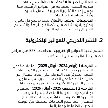
الامتثال لضريبة القيمة المضافة
: دمج بيانات
ضريبة القيمة المضافة في الفواتير الرقمية، مما
يجعل إعداد التقارير الضريبية أسهل للشركات
وأكثر شفافية للسلطات.
التوقيعات الرقمية والأمان
: يجب توقيع كل فاتورة
إلكترونية رقميًا لضمان الأصالة والنزاهة والتسليم
الآمن إلى اتفاقية التجارة الحرة.
2. النشر التدريجي للفواتير الإلكترونية
سيتم تنفيذ الفواتير الإلكترونية لمعاملات B2B على مراحل
لضمان الانتقال السلس للشركات:
المرحلة 1 (أواخر 2024 - أوائل 2025):
اعتماد مقدمي
الخدمة ووضع اللمسات الأخيرة على المواصفات
الفنية. ستركز هذه المرحلة على إعداد الأعمال من
خلال اعتماد مقدمي الخدمات الذين سيسهلون
تقديم الفاتورة الإلكترونية والتحقق من صحتها.
المرحلة 2 (منتصف 2025 - أوائل 2026):
ستقوم
دولة الإمارات العربية المتحدة بنشر تشريعات
الفاتورة الإلكترونية النهائية وإرشادات الامتثال
للأعمال، مما يمنح الشركات متسعًا من الوقت
لتحديث أنظمتها وعملياتها.