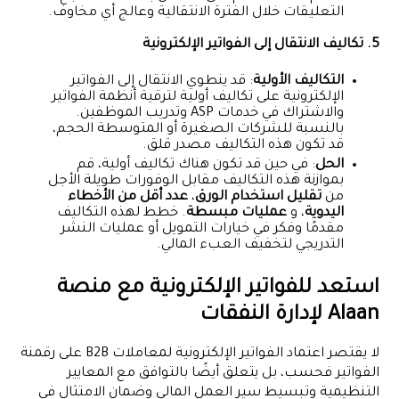
التعليقات خلال الفترة الانتقالية وعالج أي مخاوف.
5. تكاليف الانتقال إلى الفواتير الإلكترونية
التكاليف الأولية
: قد ينطوي الانتقال إلى الفواتير
الإلكترونية على تكاليف أولية لترقية أنظمة الفواتير
والاشتراك في خدمات ASP وتدريب الموظفين.
بالنسبة للشركات الصغيرة أو المتوسطة الحجم،
قد تكون هذه التكاليف مصدر قلق.
الحل
: في حين قد تكون هناك تكاليف أولية، قم
بموازنة هذه التكاليف مقابل الوفورات طويلة الأجل
من
تقليل استخدام الورق
،
عدد أقل من الأخطاء
اليدوية
، و
عمليات مبسطة
. خطط لهذه التكاليف
مقدمًا وفكر في خيارات التمويل أو عمليات النشر
التدريجي لتخفيف العبء المالي.
استعد للفواتير الإلكترونية مع منصة
Alaan لإدارة النفقات
لا يقتصر اعتماد الفواتير الإلكترونية لمعاملات B2B على رقمنة
الفواتير فحسب، بل يتعلق أيضًا بالتوافق مع المعايير
التنظيمية وتبسيط سير العمل المالي وضمان الامتثال في