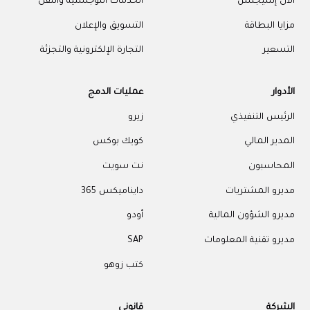
آلان إنتليجنس
الخدمات اللوجستية والنقل
مزايا البطاقة
التسويق والإعلان
التسعير
التجارة الإلكترونية والتجزئة
الأدوار
عمليات الدمج
الرئيس التنفيذي
زيرو
المدير المالي
كويك بوكس
المحاسبون
نت سويت
مديرو المشتريات
دايناميكس 365
مديرو الشؤون المالية
أودو
مديرو تقنية المعلومات
SAP
كتب زوهو
الشركة
قانوني