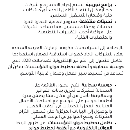
برامج تجريبية
: سيتم إجراء الاختبار مع شركات
مختارة قبل التنفيذ الكامل لتحديد أي مشكلات
فنية وضمان التشغيل السلس.
تحديثات منتظمة
: ستوفر اتفاقية التجارة الحرة
تحديثات ودعمًا مستمرين، مما يساعد الشركات
على مواكبة أحدث التغييرات التنظيمية
والمتطلبات الفنية.
بالإضافة إلى استراتيجيات حكومة الإمارات العربية المتحدة،
يمكن للشركات اتخاذ خطوات استباقية لضمان استعدادها
الكامل للتحول إلى الفواتير الإلكترونية لمعاملات B2B. دمج
حوسبة سحابية
و
أنظمة تخطيط موارد المؤسسات
يمكن أن
تساعد في تبسيط سير العمل وضمان قابلية التوسع:
حوسبة سحابية
: تتيح الحلول القائمة على
السحابة للشركات تخزين بيانات الفواتير
ومعالجتها بأمان من أي مكان، مما يضمن قدرة
أنظمة الفواتير على التوسع مع احتياجات الأعمال
المتزايدة. تعمل التحديثات في الوقت الفعلي
والوصول إلى البيانات المركزية على تسهيل التزام
الشركات وتتبع الفواتير في الوقت الفعلي.
تكامل تخطيط موارد المؤسسات
: عن طريق الربط
الفواتير الإلكترونية
مع
أنظمة تخطيط موارد