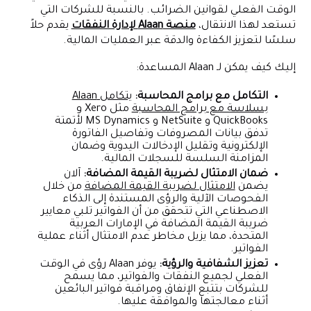
الوقت الفعلي لقوانين الضرائب. بالنسبة للشركات التي
تستعد لهذا الانتقال،
منصة Alaan لإدارة النفقات
يقدم حلاً
سلسًا لتعزيز الكفاءة والدقة عبر العمليات المالية.
إليك كيف يمكن لـ Alaan المساعدة:
التكامل مع برامج المحاسبة:
يتكامل Alaan
بسلاسة مع برامج المحاسبة
مثل Xero و
QuickBooks و NetSuite و MS Dynamics لأتمتة
تدفق بيانات المصروفات وتفاصيل الفاتورة
الإلكترونية وتقليل الإدخالات اليدوية وضمان
المزامنة السلسة للسجلات المالية.
ضمان الامتثال لضريبة القيمة المضافة:
آلان
يضمن
الامتثال لضريبة القيمة المضافة
من خلال
الفحوصات الآلية والرؤى المستندة إلى الذكاء
الاصطناعي التي تتحقق من أن الفواتير تلبي معايير
ضريبة القيمة المضافة في الإمارات العربية
المتحدة، مما يزيل مخاطر عدم الامتثال أثناء عملية
الفواتير.
تعزيز الشفافية والرؤية:
يوفر Alaan رؤى في الوقت
الفعلي لجميع النفقات والفواتير، مما يسمح
للشركات بتتبع الإنفاق ومراقبة فواتير البائعين
أثناء معالجتها والموافقة عليها.