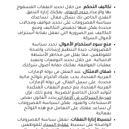
تكاليف التحكم:
من خلال تحديد النفقات المسموح
بها والإعداد
حدود الإنفاق
، يمكنك إدارة التدفق
النقدي الخاص بك بشكل فعال. تساعدك
سياسة المصروفات على تحديد مواقف ومجالات
محددة يمكن فيها تخفيض التكاليف ومنع
التكاليف غير الضرورية التي تعمل بمثابة استنزاف
لأموال الشركة.
منع سوء استخدام الأموال:
تحدد سياسة
المصروفات جيدة التنظيم إرشادات واضحة
للموظفين، مما يقلل من مخاطر الأنشطة
الاحتيالية. من خلال تحديد التوقعات وتنفيذ
عمليات الموافقة، يمكنك حماية أصول شركتك.
ضمان الامتثال:
عند العمل في دولة الإمارات
العربية المتحدة، يجب عليك الالتزام بلوائح مالية
محددة. على سبيل المثال، في دولة الإمارات
العربية المتحدة، يتم خصم النفقات المتكبدة
لتوليد الدخل الخاضع للضريبة. ومع ذلك، فإن
ضريبة الشركات في الإمارات
يحدد القانون بعض
الاستثناءات والقيود. يمكن لسياسة المصروفات
أن تساعد عملك على التعامل مع هذه اللوائح
بفعالية.
تبسيط إدارة النفقات:
تعمل سياسة المصروفات
الواضحة على تبسيط
عملية السداد
للموظفين