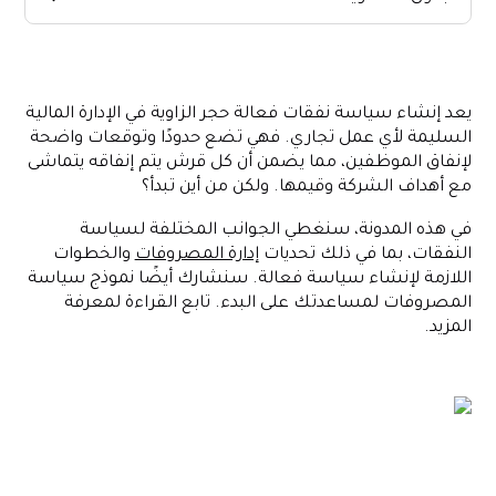
ما هي سياسة المصروفات؟
لماذا تحتاج إلى سياسة المصاريف؟
يعد إنشاء سياسة نفقات فعالة حجر الزاوية في الإدارة المالية
ما الذي يجب عليك تضمينه في سياسة المصروفات؟
السليمة لأي عمل تجاري. فهي تضع حدودًا وتوقعات واضحة
كيف تنشئ سياسة نفقات لشركتك؟
لإنفاق الموظفين، مما يضمن أن كل قرش يتم إنفاقه يتماشى
مع أهداف الشركة وقيمها. ولكن من أين تبدأ؟
كيفية التشغيل الآلي لإدارة نفقاتك باستخدام بطاقات الشركات
تخلص من تعويضات الموظفين مع Alaan
في هذه المدونة، سنغطي الجوانب المختلفة لسياسة
النفقات، بما في ذلك تحديات
إدارة المصروفات
والخطوات
اللازمة لإنشاء سياسة فعالة. سنشارك أيضًا نموذج سياسة
المصروفات لمساعدتك على البدء. تابع القراءة لمعرفة
المزيد.