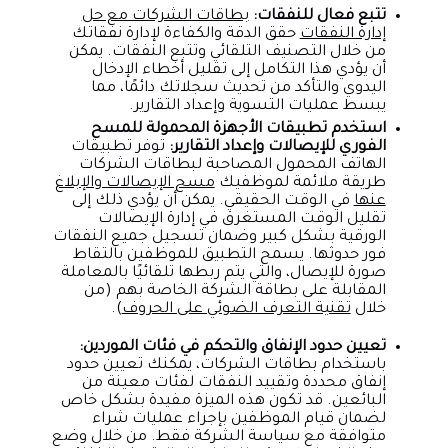
تتبع فعال للنفقات:
بطاقات الشركات مع حل
إدارة النفقات
حقق الدقة والكفاءة لإدارة نفقاتك
من خلال التصنيف التلقائي وتتبع النفقات. يمكن
أن يؤدي هذا التكامل إلى تقليل أخطاء الإدخال
اليدوي والتأكد من تحديث سجلاتك دائمًا، مما
يبسط عمليات التسوية وإعداد التقارير.
استخدم تطبيقات الأجهزة المحمولة للمسح
الفوري للإيصالات وإعداد التقارير:
توفر تطبيقات
الهاتف المحمول المصاحبة لبطاقات الشركات
طريقة ملائمة لموظفيك
مسح الإيصالات والإبلاغ
عنها
في الوقت الحقيقي. يمكن أن يؤدي ذلك إلى
تقليل الوقت المستغرق في إدارة الإيصالات
الورقية بشكل كبير وضمان تسجيل جميع النفقات
فور حدوثها. يسمح التطبيق للموظفين بالتقاط
صورة للإيصال، والتي يتم ربطها تلقائيًا بالمعاملة
المقابلة على بطاقة الشركة الخاصة بهم (من
خلال
تقنية التعرف الضوئي على الحروف
).
تعيين حدود الإنفاق والتحكم في فئات الموردين:
باستخدام بطاقات الشركات، يمكنك تعيين حدود
إنفاق محددة وتقييد النفقات لفئات معينة من
البائعين. قد تكون هذه الميزة مفيدة بشكل خاص
لضمان قيام الموظفين بإجراء عمليات شراء
متوافقة مع سياسة الشركة فقط. من خلال وضع