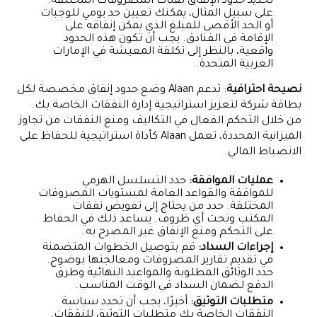
تحديد حدود الإنفاق لفئات المصروفات المختلفة.
على سبيل المثال، يمكنك تعيين حد يومي للوجبات
أو الحد الأقصى للمبلغ الذي يمكن إنفاقه على
الإقامة في الفنادق. يجب أن تكون هذه الحدود
واقعية، بالنظر إلى تكلفة المعيشة في الإمارات
العربية المتحدة.
نصيحة احترافية
: تدعم Alaan وضع حدود إنفاق مخصصة لكل
بطاقة شركة لتعزيز استراتيجية إدارة النفقات الخاصة بك.
من خلال التحكم الفعال في التكاليف ومنع النفقات من تجاوز
الميزانية المحددة، تعمل Alaan كأداة استراتيجية للحفاظ على
الانضباط المالي.
عمليات الموافقة:
حدد التسلسل الهرمي
للموافقة والقواعد العامة لمستويات المصروفات
المختلفة. حدد من يحتاج إلى تفويض نفقات
المكتب وتحت أي ظروف. يساعد ذلك في الحفاظ
على التحكم ومنع الإنفاق غير المصرح به.
إجراءات السداد:
قم بتوصيل الخطوات المتضمنة
في تقديم تقارير المصروفات ومعالجتها بوضوح.
حدد الوثائق المطلوبة والمواعيد النهائية وطرق
الدفع لضمان السداد في الوقت المناسب.
متطلبات التوثيق:
أخيرًا، يجب أن تحدد سياسة
النفقات الخاصة بك متطلبات التوثيق للنفقات.