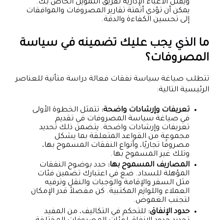
ويقلل الأعباء الإدارية لفريق التمويل الخاص بك.
يمكن أن تؤدي أتمتة تقارير المصروفات والموافقات
إلى تحسين الكفاءة والدقة.
ما الذي يجب عليك تضمينه في سياسة
المصروفات؟
تتطلب صياغة سياسة نفقات فعالة دراسة متأنية للعناصر
الرئيسية التالية:
تعريفات وإرشادات واضحة:
تتمثل الخطوة الأولى
في صياغة سياسة المصروفات في تقديم
تعريفات وإرشادات واضحة. يتضمن ذلك تحديد
مجموعة من القواعد المتعلقة بما يشكل
مصروفًا تجاريًا، وأنواع النفقات المسموح بها،
وتلك غير المسموح بها.
المصاريف المسموح بها:
حدد بوضوح النفقات
المؤهلة للسداد. ضع في اعتبارك تضمين فئات
مثل السفر والإقامة والوجبات والنقل وترفيه
العملاء واللوازم المكتبية. كن مفصلاً قدر الإمكان
لتجنب الغموض.
حدود الإنفاق:
للتحكم في التكاليف، من المفيد