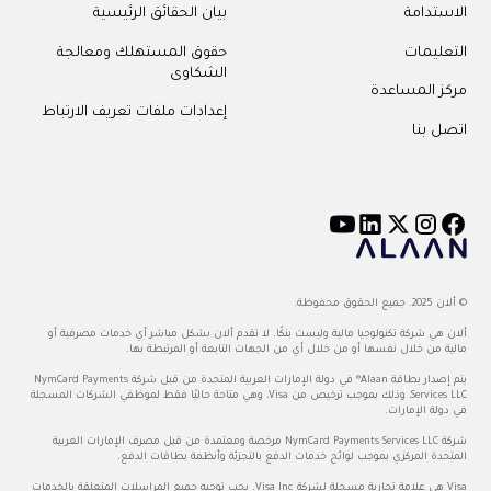
الاستدامة
بيان الحقائق الرئيسية
التعليمات
حقوق المستهلك ومعالجة
الشكاوى
مركز المساعدة
إعدادات ملفات تعريف الارتباط
اتصل بنا
© ألان 2025. جميع الحقوق محفوظة.
ألان هي شركة تكنولوجيا مالية وليست بنكًا. لا تقدم ألان بشكل مباشر أي خدمات مصرفية أو
مالية من خلال نفسها أو من خلال أي من الجهات التابعة أو المرتبطة بها.
يتم إصدار بطاقة Alaan® في دولة الإمارات العربية المتحدة من قبل شركة NymCard Payments
Services LLC، وذلك بموجب ترخيص من Visa، وهي متاحة حاليًا فقط لموظفي الشركات المسجلة
في دولة الإمارات.
شركة NymCard Payments Services LLC مرخصة ومعتمدة من قبل مصرف الإمارات العربية
المتحدة المركزي بموجب لوائح خدمات الدفع بالتجزئة وأنظمة بطاقات الدفع.
Visa هي علامة تجارية مسجلة لشركة Visa Inc. يجب توجيه جميع المراسلات المتعلقة بالخدمات