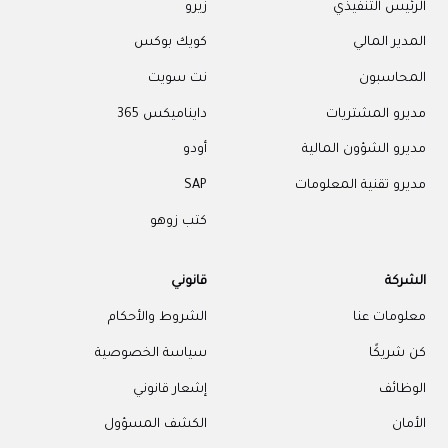
الرئيس التنفيذي
زيرو
المدير المالي
كويك بوكس
المحاسبون
نت سويت
مديرو المشتريات
دايناميكس 365
مديرو الشؤون المالية
أودو
مديرو تقنية المعلومات
SAP
كتب زوهو
الشركة
قانوني
معلومات عنا
الشروط والأحكام
كن شريكًا
سياسة الخصوصية
الوظائف
إشعار قانوني
الأمان
الكشف المسؤول