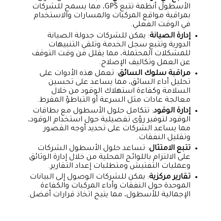
الأسطول أنظمة تتبع GPS، مما يسمح للشركات
بمراقبة مواقع المركبات والمسارات والاستخدام
في الوقت الفعلي.
إدارة الصيانة
: يمكن للشركات جدولة الصيانة
الدورية وتتبع سجل الخدمة وتلقي التنبيهات
للمشكلات المحتملة، مما يقلل من وقت التوقف
عن العمل وتكاليف الإصلاح.
مراقبة سلوك السائق
: تعمل هذه الأدوات على
تحليل أداء السائق، مما يساعد على تحسين
السلامة وكفاءة استهلاك الوقود من خلال
معالجة عادات مثل السرعة أو التباطؤ المفرط.
إدارة الوقود
: تتكامل حلول الأسطول مع بطاقات
الوقود لتوفير رؤى تفصيلية حول استخدام الوقود،
مما يساعد الشركات على تحديد أوجه القصور
وتقليل النفقات.
تتبع الامتثال
: تساعد حلول الأسطول الشركات
على الالتزام باللوائح المحلية من خلال إدارة الوثائق
وعمليات التفتيش ومتطلبات إعداد التقارير.
تقارير مركزية
: يمكن للشركات الوصول إلى البيانات
الموحدة حول النفقات وأداء المركبات والكفاءة
الإجمالية للأسطول، مما يتيح اتخاذ قرارات أفضل.