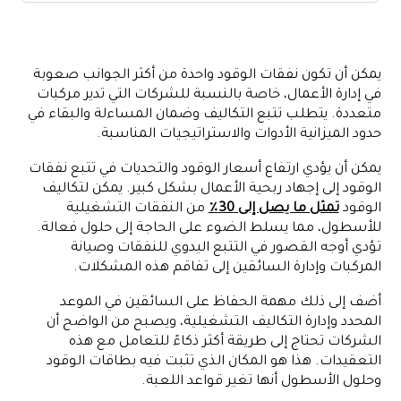
ما هي بطاقات الوقود؟
ما هي حلول الأسطول؟
يمكن أن تكون نفقات الوقود واحدة من أكثر الجوانب صعوبة
أنواع بطاقات الوقود المختلفة
في إدارة الأعمال، خاصة بالنسبة للشركات التي تدير مركبات
اختيار بطاقة الوقود المناسبة وحل الأسطول
متعددة. يتطلب تتبع التكاليف وضمان المساءلة والبقاء في
حدود الميزانية الأدوات والاستراتيجيات المناسبة.
تنفيذ بطاقات الوقود وحلول الأسطول
الخاتمة
يمكن أن يؤدي ارتفاع أسعار الوقود والتحديات في تتبع نفقات
الوقود إلى إجهاد ربحية الأعمال بشكل كبير. يمكن لتكاليف
الوقود
تمثل ما يصل إلى 30٪
من النفقات التشغيلية
للأسطول، مما يسلط الضوء على الحاجة إلى حلول فعالة.
تؤدي أوجه القصور في التتبع اليدوي للنفقات وصيانة
المركبات وإدارة السائقين إلى تفاقم هذه المشكلات.
أضف إلى ذلك مهمة الحفاظ على السائقين في الموعد
المحدد وإدارة التكاليف التشغيلية، ويصبح من الواضح أن
الشركات تحتاج إلى طريقة أكثر ذكاءً للتعامل مع هذه
التعقيدات. هذا هو المكان الذي تثبت فيه بطاقات الوقود
وحلول الأسطول أنها تغير قواعد اللعبة.