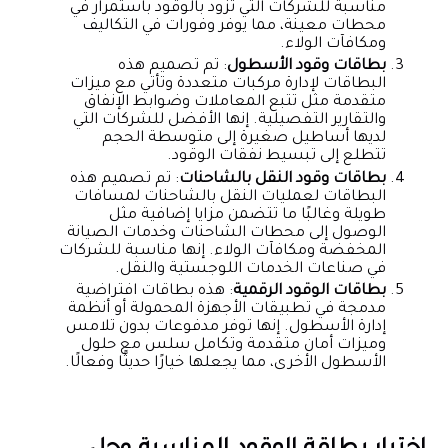
مناسبة للشركات التي تزود بالوقود باستمرار في
محطات معينة، مما يوفر وفورات في التكاليف
ومكافآت الولاء.
بطاقات وقود الأسطول
: تم تصميم هذه
البطاقات لإدارة مركبات متعددة وتأتي مع ميزات
متقدمة مثل تتبع المعاملات وضوابط الإنفاق
والتقارير التفصيلية. إنها الأفضل للشركات التي
لديها أساطيل صغيرة إلى متوسطة الحجم
تتطلع إلى تبسيط نفقات الوقود.
بطاقات وقود النقل بالشاحنات
: تم تصميم هذه
البطاقات لعمليات النقل بالشاحنات لمسافات
طويلة وغالبًا ما تتضمن مزايا إضافية مثل
الوصول إلى محطات الشاحنات وخدمات الصيانة
المخفضة ومكافآت الولاء. إنها مناسبة للشركات
في صناعات الخدمات اللوجستية والنقل.
بطاقات الوقود الرقمية
: هذه بطاقات افتراضية
مدمجة في تطبيقات الأجهزة المحمولة أو أنظمة
إدارة الأسطول. إنها توفر مدفوعات بدون تلامس
وميزات أمان متقدمة وتكامل سلس مع حلول
الأسطول الأخرى، مما يجعلها خيارًا حديثًا وفعالًا.