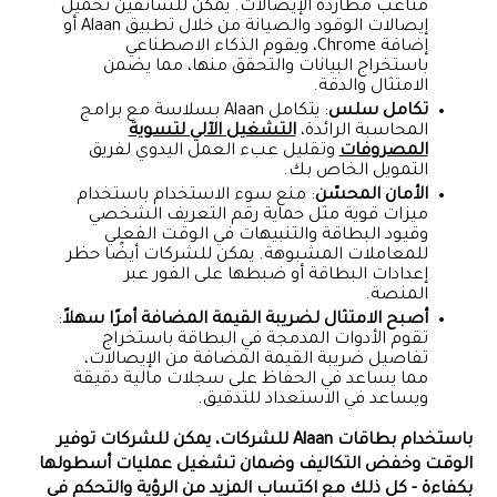
متاعب مطاردة الإيصالات. يمكن للسائقين تحميل
إيصالات الوقود والصيانة من خلال تطبيق Alaan أو
إضافة Chrome، ويقوم الذكاء الاصطناعي
باستخراج البيانات والتحقق منها، مما يضمن
الامتثال والدقة.
تكامل سلس
: يتكامل Alaan بسلاسة مع برامج
المحاسبة الرائدة،
التشغيل الآلي لتسوية
المصروفات
وتقليل عبء العمل اليدوي لفريق
التمويل الخاص بك.
الأمان المحسّن
: منع سوء الاستخدام باستخدام
ميزات قوية مثل حماية رقم التعريف الشخصي
وقيود البطاقة والتنبيهات في الوقت الفعلي
للمعاملات المشبوهة. يمكن للشركات أيضًا حظر
إعدادات البطاقة أو ضبطها على الفور عبر
المنصة.
أصبح الامتثال لضريبة القيمة المضافة أمرًا سهلاً
:
تقوم الأدوات المدمجة في البطاقة باستخراج
تفاصيل ضريبة القيمة المضافة من الإيصالات،
مما يساعد في الحفاظ على سجلات مالية دقيقة
ويساعد في الاستعداد للتدقيق.
باستخدام بطاقات Alaan للشركات، يمكن للشركات توفير
الوقت وخفض التكاليف وضمان تشغيل عمليات أسطولها
بكفاءة - كل ذلك مع اكتساب المزيد من الرؤية والتحكم في