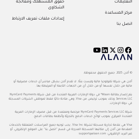
التعليمات
حقوق المستهلك ومعالجة
الشكاوى
مركز المساعدة
إعدادات ملفات تعريف الارتباط
اتصل بنا
© ألان 2025. جميع الحقوق محفوظة.
ألان هي شركة تكنولوجيا مالية وليست بنكًا. لا تقدم ألان بشكل مباشر أي خدمات مصرفية أو
مالية من خلال نفسها أو من خلال أي من الجهات التابعة أو المرتبطة بها.
يتم إصدار بطاقة Alaan® في دولة الإمارات العربية المتحدة من قبل شركة NymCard Payments
Services LLC، وذلك بموجب ترخيص من Visa، وهي متاحة حاليًا فقط لموظفي الشركات المسجلة
في دولة الإمارات.
شركة NymCard Payments Services LLC مرخصة ومعتمدة من قبل مصرف الإمارات العربية
المتحدة المركزي بموجب لوائح خدمات الدفع بالتجزئة وأنظمة بطاقات الدفع.
Visa هي علامة تجارية مسجلة لشركة Visa Inc. يجب توجيه جميع المراسلات المتعلقة بالخدمات
المقدمة من ألان إلى مكاتبها المسجلة المدرجة في قسم "اتصل بنا" على الموقع الإلكتروني، أو
عبر البريد الإلكتروني:
support@alaan.com