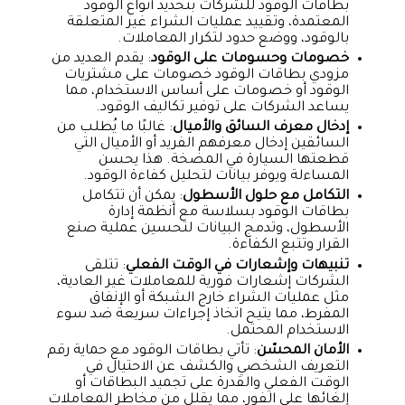
بطاقات الوقود للشركات بتحديد أنواع الوقود
المعتمدة، وتقييد عمليات الشراء غير المتعلقة
بالوقود، ووضع حدود لتكرار المعاملات.
خصومات وحسومات على الوقود
: يقدم العديد من
مزودي بطاقات الوقود خصومات على مشتريات
الوقود أو خصومات على أساس الاستخدام، مما
يساعد الشركات على توفير تكاليف الوقود.
إدخال معرف السائق والأميال
: غالبًا ما يُطلب من
السائقين إدخال معرفهم الفريد أو الأميال التي
قطعتها السيارة في المضخة. هذا يحسن
المساءلة ويوفر بيانات لتحليل كفاءة الوقود.
التكامل مع حلول الأسطول
: يمكن أن تتكامل
بطاقات الوقود بسلاسة مع أنظمة إدارة
الأسطول، وتدمج البيانات لتحسين عملية صنع
القرار وتتبع الكفاءة.
تنبيهات وإشعارات في الوقت الفعلي
: تتلقى
الشركات إشعارات فورية للمعاملات غير العادية،
مثل عمليات الشراء خارج الشبكة أو الإنفاق
المفرط، مما يتيح اتخاذ إجراءات سريعة ضد سوء
الاستخدام المحتمل.
الأمان المحسّن
: تأتي بطاقات الوقود مع حماية رقم
التعريف الشخصي والكشف عن الاحتيال في
الوقت الفعلي والقدرة على تجميد البطاقات أو
إلغائها على الفور، مما يقلل من مخاطر المعاملات