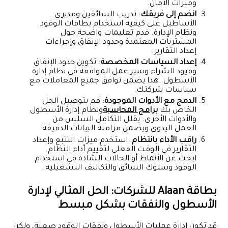
وميزات الأمان.
انضم إلى فريقك
: تدريب السائقين ومديري
الأساطيل على كيفية استخدام بطاقات الوقود
ونظام الإدارة. قدم تعليمات واضحة حول
المشتريات المعتمدة وحدود الإنفاق وإجراءات
إعداد التقارير.
إعداد السياسات المخصصة
: تكوين حدود الإنفاق
وقيود الشراء وسير عمل الموافقة في نظام إدارة
الأسطول. هذا يضمن توافق جميع المعاملات مع
سياسات شركتك.
الدمج مع الأدوات الموجودة
: قم بتوصيل الحل
الخاص بك
برامج المحاسبة
ونظام إدارة الأسطول
والأدوات الأخرى. يقلل التكامل السلس من
العمل اليدوي ويضمن مزامنة البيانات الدقيقة.
راقب الأداء بانتظام
: استخدم ميزات التتبع وإعداد
التقارير في الوقت الفعلي لتقييم أداء النظام.
ابحث عن الأنماط أو الحالات الشاذة في استخدام
الوقود وسلوك السائق والتكاليف التشغيلية.
بطاقة Alaan للشركات: الحل المثالي لإدارة
الأسطول والنفقات بشكل مبسط
قد تكون إدارة عمليات الأسطول ونفقات الوقود صعبة، ولكن