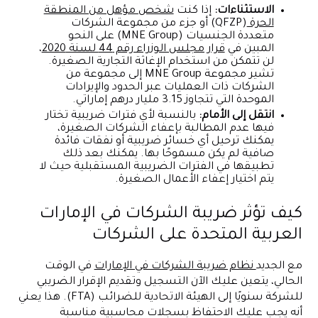
الاستثناءات:
إذا كنت
شخص مؤهل من المنطقة
الحرة
(QFZP) أو جزء من مجموعة الشركات
متعددة الجنسيات (MNE Group) على النحو
المبين في
قرار مجلس الوزراء رقم 44 لسنة 2020
،
لن تتمكن من استخدام الإغاثة التجارية الصغيرة.
تشير مجموعة MNE Group إلى مجموعة من
الشركات ذات العمليات عبر الحدود والإيرادات
الموحدة التي تتجاوز 3.15 مليار درهم إماراتي.
انتقل إلى الأمام:
بالنسبة لأي فترات ضريبية تختار
فيها عدم المطالبة بإعفاء الشركات الصغيرة،
يمكنك ترحيل أي خسائر ضريبية أو نفقات فائدة
صافية لم يكن مسموحًا بها. يمكنك بعد ذلك
تطبيقها في الفترات الضريبية المستقبلية حيث لا
يتم اختيار إعفاء الأعمال الصغيرة.
كيف تؤثر ضريبة الشركات في الإمارات
العربية المتحدة على الشركات
مع الجديد
نظام ضريبة الشركات في الإمارات
في الوقت
الحالي، يتعين عليك الآن التسجيل وتقديم الإقرار الضريبي
للشركة سنويًا إلى الهيئة الاتحادية للضرائب (FTA). هذا يعني
أنه يجب عليك الاحتفاظ بسجلات محاسبية مناسبة