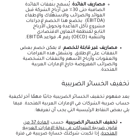
مصاريف الفائدة
: يُسمح بنفقات الفائدة
الصافية حتى 30٪ من أرباح الشركة قبل
الفوائد والضرائب والاستهلاك والإطفاء
(EBITDA). يخضع هذا الخصم لإجراءات
مشروع تآكل القاعدة وتحويل الأرباح
التابع لمنظمة التعاون الاقتصادي
والتنمية (OECD) رقم 4، قواعد EBITDA.
مصاريف غير قابلة للخصم
: لا يمكن خصم بعض
النفقات على الإطلاق. وتشمل هذه الغرامات
والعقوبات وأرباح الأسهم والنفقات الشخصية
والضرائب المفروضة خارج الإمارات العربية
المتحدة.
تخفيف الخسائر الضريبية
يعد مفهوم تخفيف الخسائر الضريبية جانبًا مهمًا آخر لكيفية
حساب ضريبة الشركات في الإمارات العربية المتحدة. فيما
يلي بعض النقاط الرئيسية التي يجب أن تعرفها:
تخفيف الخسائر الضريبية
: حسب
المادة 37 من
قانون ضريبة الشركات في دولة الإمارات العربية
المتحدة
، إذا تكبدت شركتك خسارة ضريبية في فترة