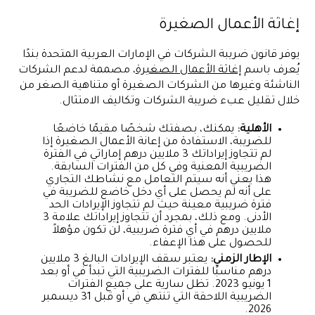
إغاثة الأعمال الصغيرة
يوفر قانون ضريبة الشركات في الإمارات العربية المتحدة بندًا
يُعرف باسم
إغاثة الأعمال الصغيرة
، مصممة لدعم الشركات
الناشئة وغيرها من الشركات الصغيرة أو متناهية الصغر من
خلال تقليل عبء ضريبة الشركات وتكاليف الامتثال.
الأهلية:
يمكنك، بصفتك شخصًا مقيمًا خاضعًا
للضريبة، الاستفادة من إعانة الأعمال الصغيرة إذا
لم تتجاوز إيراداتك 3 ملايين درهم إماراتي في الفترة
الضريبية المعنية وفي كل من الفترات السابقة.
هذا يعني أنه سيتم التعامل مع نشاطك التجاري
على أنه لم يحصل على أي دخل خاضع للضريبة في
فترة ضريبية معينة حيث لم تتجاوز الإيرادات الحد
الأدنى. ومع ذلك، بمجرد أن تتجاوز إيراداتك علامة 3
ملايين درهم في أي فترة ضريبية، لن تكون مؤهلاً
للحصول على هذا الإعفاء.
الإطار الزمني:
يعتبر سقف الإيرادات البالغ 3 ملايين
درهم مناسبًا للفترات الضريبية التي تبدأ في أو بعد
1 يونيو 2023. تظل سارية على جميع الفترات
الضريبية اللاحقة التي تنتهي في أو قبل 31 ديسمبر
2026.