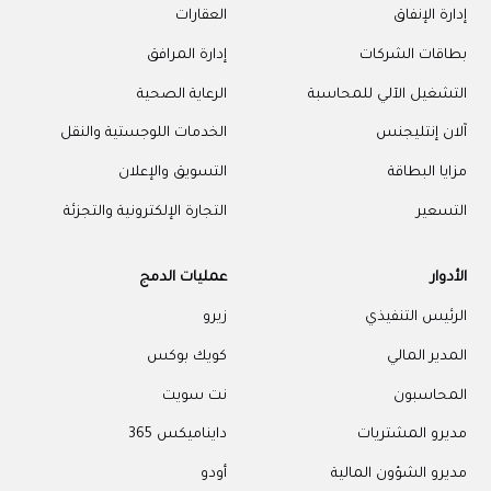
إدارة الإنفاق
العقارات
بطاقات الشركات
إدارة المرافق
التشغيل الآلي للمحاسبة
الرعاية الصحية
آلان إنتليجنس
الخدمات اللوجستية والنقل
مزايا البطاقة
التسويق والإعلان
التسعير
التجارة الإلكترونية والتجزئة
الأدوار
عمليات الدمج
الرئيس التنفيذي
زيرو
المدير المالي
كويك بوكس
المحاسبون
نت سويت
مديرو المشتريات
دايناميكس 365
مديرو الشؤون المالية
أودو