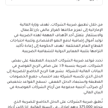
شرح الإطار الضريبي للشركات في الإمارات
ضع في اعتبارك التعديلات أثناء حساب ضريبة الشركات
من خلال تطبيق ضريبة الشركات، تهدف وزارة المالية
كيف تؤثر ضريبة الشركات في الإمارات العربية المتحدة على الشركات
الإماراتية إلى تعزيز مكانتها كمركز عالمي بارز للأعمال
والاستثمار. يتمثل أحد الأهداف المهمة لهذه الضريبة في
توليد أموال إضافية لدفع النمو الاقتصادي وتلبية احتياجات
القطاع العام المختلفة. تهدف الحكومة إلى إعادة تأكيد
التزامها بتلبية المعايير الدولية للشفافية الضريبية.
تحدد قواعد ضريبة الشركات الجديدة، المطبقة على بعض
الشركات، ضريبة بنسبة 9٪ على صافي الربح الموضح في
البيانات المالية للشركة. يشير هذا الربح الخاضع للضريبة إلى
الدخل الذي تكسبه الشركة بعد احتساب جميع الخصومات
المطبقة واستبعاد الدخل المعفى. تسمح القواعد بتخفيض
أي ضرائب أجنبية مدفوعة من أرباح الشركات الموضحة في
البيان المالي.
تُطبق ضريبة الشركات على الدخل الخاضع للضريبة الذي
يتجاوز 375,000 درهم إماراتي في السنة المالية. إذا كانت أرباح