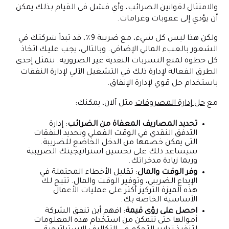
والامتثال لقوانين الضرائب، وأي فشل في القيام بذلك يمكن
أن يؤدي إلى عقوبات وغرامات.
ولكن هذا ليس كل شيء، مع ضريبة 9٪، قد تبدأ شركتك في
الشعور بالعبء المالي الإضافي. وبالتالي، يجب عليك اتخاذ
كل خطوة لمنع التسربات النقدية غير الضرورية. تتمثل إحدى
الطرق الفعالة لإدارة ذلك في التشغيل الآلي لإدارة النفقات
باستخدام حل قوي لإدارة الإنفاق.
مع
حل إدارة المصروفات
مثل آلان، يمكنك:
تحديد المصاريف المعفاة من الضرائب
: إدارة
التدفق النقدي في الوقت الفعلي وتحديد النفقات
التي يمكن خصمها من الدخل الخاضع للضريبة.
سيساعد ذلك على تحسين استراتيجيتك الضريبية
وربما زيادة مدخراتك.
وفر الوقت والمال
: تقليل الأخطاء المحتملة في
الإيداع الضريبي، وتوفير الوقت والمال. تتيح لك
هذه الميزة التركيز أكثر على عمليات الأعمال
الأساسية الخاصة بك.
احصل على رؤى قيمة
: افهم أين تنفق الشركة
أموالها حتى تتمكن من استخدام هذه المعلومات