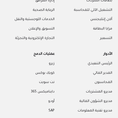
بطاقات الشركات
إدارة المرافق
التشغيل الآلي للمحاسبة
الرعاية الصحية
آلان إنتليجنس
الخدمات اللوجستية والنقل
مزايا البطاقة
التسويق والإعلان
التسعير
التجارة الإلكترونية والتجزئة
الأدوار
عمليات الدمج
الرئيس التنفيذي
زيرو
المدير المالي
كويك بوكس
المحاسبون
نت سويت
مديرو المشتريات
دايناميكس 365
مديرو الشؤون المالية
أودو
مديرو تقنية المعلومات
SAP