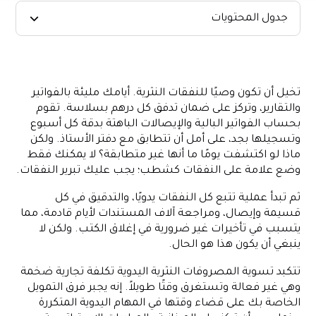
جدول المحتويات
ما هي تسوية المصروفات النثرية؟
أهمية تسوية المصروفات النثرية
تخيل أن تكون وصيًا للنفقات النثرية. أيامك مليئة بالفواتير
كم مرة يجب التوفيق بين المصروفات النثرية؟
والتقارير، وتركز على ضمان تدفق كل درهم بسلاسة. تقوم
تحديات التسوية اليدوية للمصروفات النثرية
بحساب الفواتير البالية والإيصالات الباهتة بدقة كل أسبوع
وتسجيلها بجد، على أمل أن تتطابق مع دفتر الأستاذ. ولكن
نهج حديث لإدارة تسوية المصروفات النثرية
ماذا لو اكتشفت يومًا ما أنها غير متطابقة؟ لا يمكنك فقط
قم بتبسيط تسوية المصروفات النثرية باستخدام بطاقات الشركات
وضع علامة على النفقات كشطب؛ يجب عليك تبرير النفقات.
#1 في الإمارات العربية المتحدة ومنصة إدارة الإنفاق
ثم تبدأ عملية تتبع كل النفقات يدويًا، والتدقيق في كل
قسيمة وإيصال، ومراجعة آلاف المستندات لأيام قادمة، مما
يتسبب في تأخيرات غير ضرورية في إغلاق الكتب. ولكن لا
ينبغي أن يكون هذا هو الحال.
تتكبد تسوية المصروفات النثرية اليدوية تكلفة تجارية ضخمة
وهي غير فعالة وتستغرق وقتًا طويلاً. إنه يجبر فرق التمويل
الخاصة بك على قضاء وقتها في المهام اليدوية المتكررة