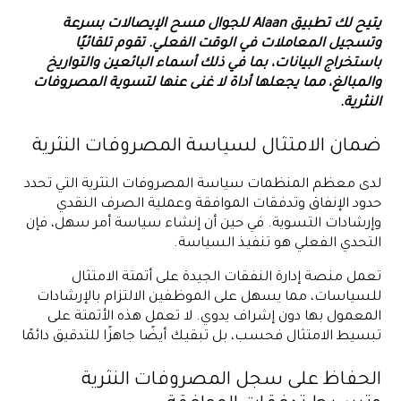
يتيح لك تطبيق Alaan للجوال مسح الإيصالات بسرعة
وتسجيل المعاملات في الوقت الفعلي. تقوم تلقائيًا
باستخراج البيانات، بما في ذلك أسماء البائعين والتواريخ
والمبالغ، مما يجعلها أداة لا غنى عنها لتسوية المصروفات
النثرية.
ضمان الامتثال لسياسة المصروفات النثرية
لدى معظم المنظمات سياسة المصروفات النثرية التي تحدد
حدود الإنفاق وتدفقات الموافقة وعملية الصرف النقدي
وإرشادات التسوية. في حين أن إنشاء سياسة أمر سهل، فإن
التحدي الفعلي هو تنفيذ السياسة.
تعمل منصة إدارة النفقات الجيدة على أتمتة الامتثال
للسياسات، مما يسهل على الموظفين الالتزام بالإرشادات
المعمول بها دون إشراف يدوي. لا تعمل هذه الأتمتة على
تبسيط الامتثال فحسب، بل تبقيك أيضًا جاهزًا للتدقيق دائمًا
الحفاظ على سجل المصروفات النثرية