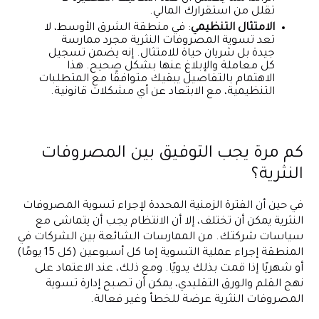
تقلل من استقرارك المالي.
الامتثال التنظيمي
: في منطقة الشرق الأوسط، لا
تعد تسوية المصروفات النثرية مجرد ممارسة
جيدة بل شريان حياة للامتثال. إنه يضمن تسجيل
كل معاملة والإبلاغ عنها بشكل صحيح. هذا
الاهتمام بالتفاصيل يبقيك متوافقًا مع المتطلبات
التنظيمية، مع الابتعاد عن أي مشكلات قانونية.
كم مرة يجب التوفيق بين المصروفات
النثرية؟
في حين أن الفترة الزمنية المحددة لإجراء تسوية المصروفات
النثرية يمكن أن تختلف، إلا أن الانتظام يجب أن يتماشى مع
سياسات شركتك. من الممارسات الشائعة بين الشركات في
المنطقة إجراء عملية التسوية إما كل أسبوعين (كل 15 يومًا)
أو شهريًا إذا قمت بذلك يدويًا. ومع ذلك، عند الاعتماد على
نهج القلم والورق التقليدي، يمكن أن تصبح إدارة تسوية
المصروفات النثرية عرضة للخطأ وغير فعالة.