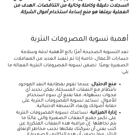
السجلات دقيقة وكاملة وخالية من التناقضات. الهدف من
العملية برمتها هو منع إساءة استخدام أموال الشركة.
أهمية تسوية المصروفات النثرية
تعد التسوية الصحيحة أمرًا بالغ الأهمية لدقة وسلامة
حسابات الأعمال، خاصة إذا تم تنفيذ العديد من المعاملات
الصغيرة يوميًا. تضمن تسوية المصروفات النثرية الفعالة ما
يلي:
منع الاحتيال:
عندما تقوم بمطابقة النقد الموجود
بانتظام مع النفقات المسجلة، يمكن تحديد أي
فجوات بسهولة، مما يمنع أي سوء استخدام
للأموال. تساعد تسوية المصروفات النثرية على
حماية أصولك وإبعاد الأنشطة الاحتيالية.
إدارة الميزانية
: تساعدك تسوية المصروفات النثرية
على تكبير جميع النفقات الصغيرة والتي غالبًا ما
يتم تجاهلها. إن مراقبة هذه النفقات المتكررة عن
كثب يعني أن شركتك يمكنها تجنب مخاطر الإنفاق
الزائد، مما يضمن أن هذه التكاليف الصغيرة لا