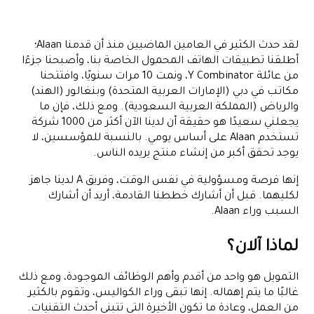
لماذا آلان؟
رحلتنا حتى الآن...
لقد حدث الكثير في العامين الماضيين منذ أن قدمنا Alaan؛
تركيزنا الفوري
أطلقنا تطبيقات الهاتف المحمول الخاصة بنا، وأصبحنا جزءًا
من عائلة Y Combinator، ونمت 10 مرات سنويًا، وافتتحنا
مكاتب في دبي (الإمارات العربية المتحدة) وبنغالور (الهند)
والرياض (المملكة العربية السعودية). ومع ذلك، فإن ما
يجعلني سعيدًا هو حقيقة أن لدينا الآن أكثر من 1000 شركة
تستخدم Alaan على أساس يومي. بالنسبة للمؤسسين، لا
يوجد تحقق أكبر من إنشاء منتج يريده الناس.
إنها فرصة ومسؤولية في نفس الوقت، وفريق A لدينا جاهز
لكليهما. قبل أن أشارك خططنا القادمة، أريد أن أشارك
السبب وراء Alaan.
لماذا آلان؟
التمويل هو واحد من أقدم وأهم الوظائف الموجودة، ومع ذلك
غالبًا ما يتم إهماله. إنها تبقى وراء الكواليس، وتقوم بالكثير
من العمل، وعادة ما تكون الأخيرة التي تتبنى أحدث التقنيات.