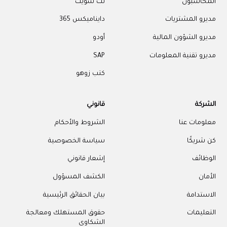
المحاسبون
نت سويت
مديرو المشتريات
دايناميكس 365
مديرو الشؤون المالية
أودو
مديرو تقنية المعلومات
SAP
كتب زوهو
الشركة
قانوني
معلومات عنا
الشروط والأحكام
كن شريكًا
سياسة الخصوصية
الوظائف
إشعار قانوني
الأمان
الكشف المسؤول
الاستدامة
بيان الحقائق الرئيسية
التعليمات
حقوق المستهلك ومعالجة
الشكاوى