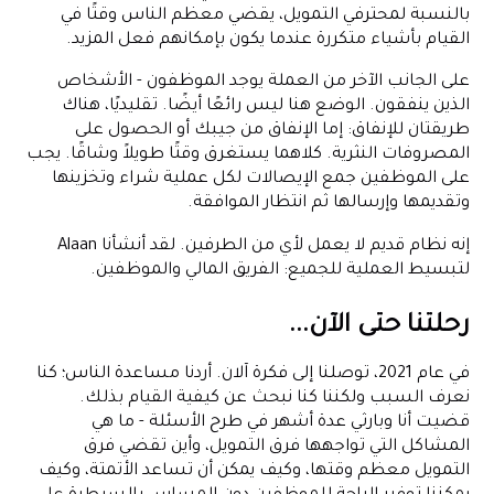
بالنسبة لمحترفي التمويل، يقضي معظم الناس وقتًا في
القيام بأشياء متكررة عندما يكون بإمكانهم فعل المزيد.
على الجانب الآخر من العملة يوجد الموظفون - الأشخاص
الذين ينفقون. الوضع هنا ليس رائعًا أيضًا. تقليديًا، هناك
طريقتان للإنفاق: إما الإنفاق من جيبك أو الحصول على
المصروفات النثرية. كلاهما يستغرق وقتًا طويلاً وشاقًا. يجب
على الموظفين جمع الإيصالات لكل عملية شراء وتخزينها
وتقديمها وإرسالها ثم انتظار الموافقة.
إنه نظام قديم لا يعمل لأي من الطرفين. لقد أنشأنا Alaan
لتبسيط العملية للجميع: الفريق المالي والموظفين.
رحلتنا حتى الآن...
في عام 2021، توصلنا إلى فكرة آلان. أردنا مساعدة الناس؛ كنا
نعرف السبب ولكننا كنا نبحث عن كيفية القيام بذلك.
قضيت أنا وبارثي عدة أشهر في طرح الأسئلة - ما هي
المشاكل التي تواجهها فرق التمويل، وأين تقضي فرق
التمويل معظم وقتها، وكيف يمكن أن تساعد الأتمتة، وكيف