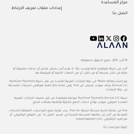
مركز المساعدة
إعدادات ملفات تعريف الارتباط
اتصل بنا
© ألان 2025. جميع الحقوق محفوظة.
ألان هي شركة تكنولوجيا مالية وليست بنكًا. لا تقدم ألان بشكل مباشر أي خدمات مصرفية أو
مالية من خلال نفسها أو من خلال أي من الجهات التابعة أو المرتبطة بها.
يتم إصدار بطاقة Alaan® في دولة الإمارات العربية المتحدة من قبل شركة NymCard Payments
Services LLC، وذلك بموجب ترخيص من Visa، وهي متاحة حاليًا فقط لموظفي الشركات المسجلة
في دولة الإمارات.
شركة NymCard Payments Services LLC مرخصة ومعتمدة من قبل مصرف الإمارات العربية
المتحدة المركزي بموجب لوائح خدمات الدفع بالتجزئة وأنظمة بطاقات الدفع.
Visa هي علامة تجارية مسجلة لشركة Visa Inc. يجب توجيه جميع المراسلات المتعلقة بالخدمات
المقدمة من ألان إلى مكاتبها المسجلة المدرجة في قسم "اتصل بنا" على الموقع الإلكتروني، أو
عبر البريد الإلكتروني:
support@alaan.com
*وفقًا لمراجعات G2.