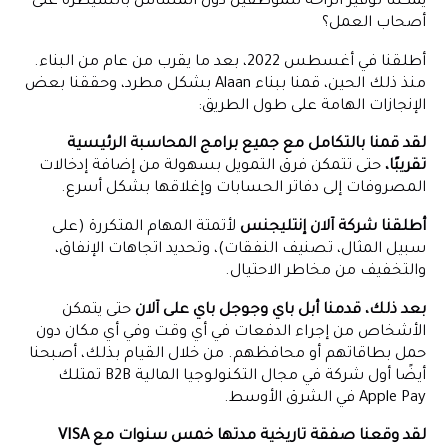
يمكننا توفير الراحة للموظفين دون المساس بالسيطرة على
أصحاب العمل؟
أطلقنا في أغسطس 2022، بعد ما يقرب من عام من البناء.
منذ ذلك الحين، قمنا ببناء Alaan بشكل مطرد، وحققنا بعض
الإنجازات الهامة على طول الطريق:
لقد قمنا بالتكامل مع جميع برامج المحاسبة الرئيسية
تقريبًا،
حتى تتمكن فرق التمويل بسهولة من إضافة إدخالات
المصروفات إلى دفاتر الحسابات وإغلاقها بشكل أسرع.
أطلقنا شركة آلان إنتليجنس
لأتمتة المهام المتكررة (على
سبيل المثال، تصنيف النفقات)، وتحديد اتجاهات الإنفاق،
والتخفيف من مخاطر الاحتيال.
بعد ذلك، قدمنا أبل باي وجوجل باي على آلان
حتى يتمكن
الأشخاص من إجراء الدفعات في أي وقت وفي أي مكان دون
حمل بطاقاتهم أو محافظهم. من خلال القيام بذلك، أصبحنا
أيضًا أول شركة في مجال التكنولوجيا المالية B2B تمتلك
Apple Pay في الشرق الأوسط.
لقد وقعنا صفقة تاريخية مدتها خمس سنوات مع VISA