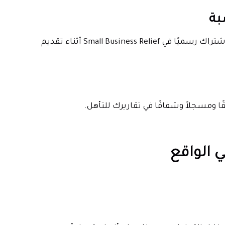
حتى إذا كنت مؤهلاً بناءً على الإيرادات والحالة، فإن الفشل في الاشتراك رسميًا في Small Business Relief أثناء تقديم
ا ومسجلاً وشفافًا في تقاريرك للتأهل.
 الواقع