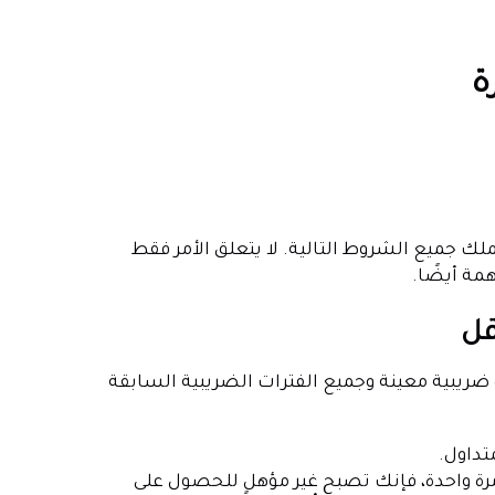
ة
Small Busi، يجب أن يستوفي عملك جميع الشروط التالية. لا يتعلق الأمر فقط
همة أيضًا.
هم إماراتي في أي فترة ضريبية معينة وجميع الفترات الضريبية السابقة
تداول.
يين درهم إماراتي ولو مرة واحدة، فإنك تصبح غير مؤهل للحصول على