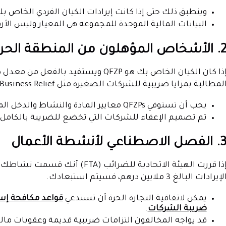
وينطبق ذلك حتى إذا كانت إيرادات الكيان الفردي الخاص بك أقل من 3 ملايين د
البيانات المالية الموحدة للمجموعة هي المعيار وليس الأ
شخاص المؤهلون من المنطقة الحرة (QFZP)
لمطالبة بمزايا ضريبية للشركات الصغيرة مثل Small Business Relief.
يجب أن تستوفي QFZPs معايير المادة والنشاط والدخل المحددة لقانون ضريبة الشركات.
تم تصميم الإعفاء للشركات التي تخضع للضريبة بالكامل.
لفصل الاصطناعي لأنشطة الأعمال
إذا قررت الهيئة الاتحادية للضرائب
لإيرادات البالغ 3 ملايين درهم، فسيتم استبعادك.
يمكن لاتفاقية التجارة الحرة أن تستدعي
ضريبة الشركات
.
قد يواجه المخالفون التزامات ضريبية قديمة وعقوبات مالي