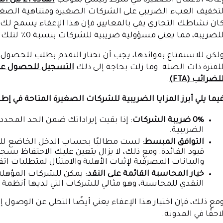
غاثة الأعمال الصغيرة هي شرط رئيسي بموجب
المادة 21 من المرسوم بقانون اتحادي رقم 47 لسنة 2022
تخفيف العبء الضريبي على الشركات الصغيرة ومتناهية الصغر الت
ان نشاطك التجاري يفي بالمعايير، فإن هذا الإعفاء يسمح لك ب
لضريبة، مما يعني مسؤولية ضريبية للشركات بنسبة 0٪ لتلك الفترة.
لكن للاستمتاع بفوائدها، يجب أن تختار التقدم بطلب للحصول ع
لفترة ذات الصلة. وما زلت بحاجة إلى ذلك
التسجيل للحصول عل
لضرائب (FTA)
.
يما يلي أبرز المزايا الضريبية للشركات الصغيرة المتاحة في إطار mall Business Relief
0% ضريبة الشركات
: إذا بقيت إيراداتك ضمن الحد المحدد
الضريبية.
التوافق المبسط
: لست مطالبًا بحساب الدخل الخاضع للض
قيود الفائدة. ومع ذلك، لا يزال يتعين عليك الاحتفاظ بسجل
والبيانات المصرفية لإثبات الأهلية والامتثال لمتطلبات اتفا
خيار المحاسبة القائمة على النقد
: يمكن للشركات المؤهلة 
النقدي للمحاسبة، وهو مثالي للشركات التي لديها أنظمة
مع ذلك، فإن اختيار هذا الإعفاء يعني أيضًا التخلي عن الوصول 
احقًا في المدونة.