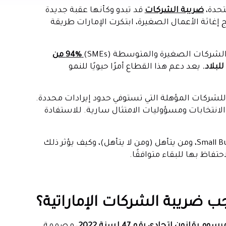
تحدة،
ضريبة الشركات
قد تبدو وكأنها عقبة جديدة
إغاثة الأعمال الصغيرة، ابتكرت الإمارات طريقة
كات الصغيرة والمتوسطة (SMEs)
94% من
يعد دعم هذا القطاع أمرًا حيويًا للنمو
ح معدل ضريبة الشركات بنسبة 0٪ للشركات المؤهلة التي تستوفي حدود إيرادات محددة.
ت الانتخابات ومسؤوليات الامتثال سارية. للاستفادة
في هذه المدونة، ستتعرف على ما يستلزمه برنامج Small Business Relief، ومن يتأهل (ومن لا يتأهل)، وكيف يؤثر ذلك
فاظ بها للبقاء متوافقًا.
 ضريبة الشركات الإماراتية؟