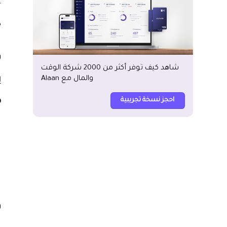
إ
ل
ك
ل
و
شاهد كيف توفر أكثر من 2000 شركة الوقت
ل
والمال مع Alaan
ل
احجز نسخة تجريبية
ف
و
ل