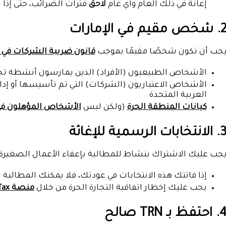
إعانة في ذلك العام وأي عام
لاحق
فترات الضرائب، حتى إذا ا
شخص مقيم في الإمارات
جب أن تكون شخصًا مقيمًا بموجب
قانون ضريبة الشركات في ا
الأشخاص الطبيعيون (الأفراد) الذين يمارسون أنشطة تجاري
الأشخاص الاعتباريون (الشركات) التي تم تأسيسها أو إدا
العربية المتحدة
كيانات المنطقة الحرة
(ولكن ليس
الأشخاص المؤهلون في
لانتخابات الرسمية للإغاثة
جب عليك الاشتراك بنشاط للمطالبة بإعفاء الأعمال الصغيرة ع
إذا فاتتك هذه الانتخابات في عودتك، فلا يمكنك المطالبة بال
يجب عليك إخطار اتفاقية التجارة الحرة من خلال
منصة eMaraTax
احتفظ بـ TRN صالح