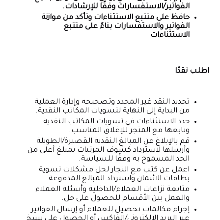
الفواتير/الاستفسارات وفقًا للإرشادات.
حافظ على متتبع الاستثناءات وتأكد من موازنة
الفواتير والاستفسارات بناءً على متتبع
الاستثناءات
اطلب نقدًا
تحديد النقد غير المحدد وتصحيحه وإدارة العملية
من البداية إلى النهاية لتسويات المكاتب النقدية.
حدد الاستثناءات في تسويات المكاتب النقدية
وتابعها مع المتجر للإغلاق المناسب.
قم بالإبلاغ عن المبالغ النقدية القصيرة/الطويلة
وأرسلها لاسترداد كشوف المرتبات بمبلغ أعلى من
الحد المسموح به وفقًا للسياسة.
اعمل عن كثب مع التجار لحل مشكلات تسوية
بطاقات الائتمان واسترداد المبالغ المدفوعة.
متابعة نزاعات العملاء/الداخلية وأسئلة العملاء
والعمل بين الأقسام للحصول على حل.
إجراء مكالمات تحصيل للعملاء أو إرسال الفواتير
عبر البريد الإلكتروني/الفاكس أو الحصول على نسخ