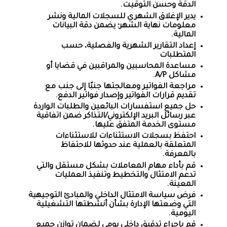
الدقة وحسن التوقيت.
يدير الإغلاق الشهري للسجلات المالية ونشر
معلومات نهاية الشهر؛ يضمن دقة البيانات
المالية.
إعداد التقارير الشهرية والفصلية، حسب
المتطلبات
مساعدة المحاسبين والمراقبين في قضايا أو
مشاكل A/P.
مراجعة الفواتير ومعالجتها جنبًا إلى جنب مع
تقديم قرارات الفواتير وإصدار فواتير الدفع.
حل جميع استفسارات البائعين والطلبات الواردة
عبر رسائل البريد الإلكتروني/التذاكر ضمن اتفاقية
مستوى الخدمة المتفق عليها.
احتفظ بسجلات الاستثناءات للاستثناءات
المتعلقة بالعملية عند حدوثها للاحتفاظ
بالمعرفة.
قم بأداء مهام المعاملات بشكل مستقل والتي
تدعم الامتثال والتخطيط وتنفيذ العمليات
المعينة.
فرض سياسة الامتثال الداخلي والمبادئ التوجيهية
التي وضعتها الإدارة بشأن أنشطتها التشغيلية
اليومية.
قم بإجراء تدقيق داخلي يومي لضمان توازن جميع