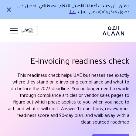
انطلق الآن
حساب أعمالنا الأصيل للذكاء الاصطناعي
، احصل على
وصول مبكر وتعرّف على المزيد
هنا.
Ar
E-invoicing readiness check
This readiness check helps UAE businesses see exactly
where they stand on e-invoicing compliance and what to
do before the 2027 deadline. You no longer need to wade
through compliance articles or vendor sales pages to
figure out which phase applies to you, when you need to
act, and what it will cost. Answer 12 questions, review your
readiness score and 90-day plan, and walk away with a
clear, sourced roadmap.