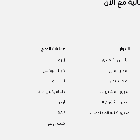
الأدوار
عمليات الدمج
ا
الرئيس التنفيذي
زيرو
م
المدير المالي
كويك بوكس
ك
المحاسبون
نت سويت
ا
مديرو المشتريات
دايناميكس 365
ا
مديرو الشؤون المالية
أودو
ا
مديرو تقنية المعلومات
SAP
ا
كتب زوهو
م
ا