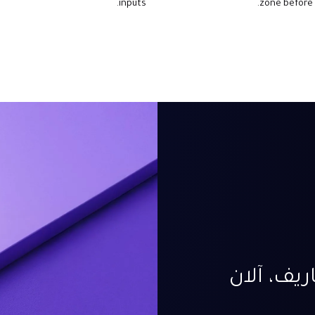
inputs.
zone before i
يف، آلان