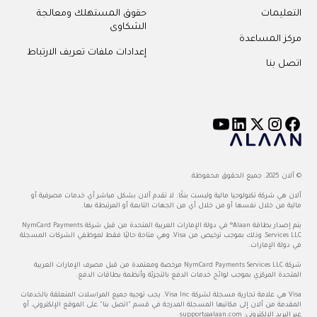
التعليمات
حقوق المستهلك ومعالجة
الشكاوى
مركز المساعدة
إعدادات ملفات تعريف الارتباط
اتصل بنا
© ألان 2025. جميع الحقوق محفوظة.
ألان هي شركة تكنولوجيا مالية وليست بنكًا. لا تقدم ألان بشكل مباشر أي خدمات مصرفية أو
مالية من خلال نفسها أو من خلال أي من الجهات التابعة أو المرتبطة بها.
يتم إصدار بطاقة Alaan® في دولة الإمارات العربية المتحدة من قبل شركة NymCard Payments
Services LLC، وذلك بموجب ترخيص من Visa، وهي متاحة حاليًا فقط لموظفي الشركات المسجلة
في دولة الإمارات.
شركة NymCard Payments Services LLC مرخصة ومعتمدة من قبل مصرف الإمارات العربية
المتحدة المركزي بموجب لوائح خدمات الدفع بالتجزئة وأنظمة بطاقات الدفع.
Visa هي علامة تجارية مسجلة لشركة Visa Inc. يجب توجيه جميع المراسلات المتعلقة بالخدمات
المقدمة من ألان إلى مكاتبها المسجلة المدرجة في قسم "اتصل بنا" على الموقع الإلكتروني، أو
عبر البريد الإلكتروني:
support@alaan.com