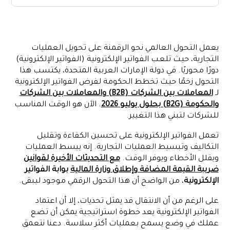
ما هي الفواتير الإلكترونية؟
لوائح الفواتير الإلكترونية في دولة الإمارات
يعمل التحول العالمي نحو الرقمنة على تحويل العمليات
أساطير وحقائق الفواتير الإلكترونية: دحض المفاهيم الخاطئة الشائعة
التجارية، حيث تلعب الفواتير الإلكترونية (الفواتير الإلكترونية)
فوائد الفواتير الإلكترونية للشركات الإماراتية
دورًا محوريًا. في دولة الإمارات العربية المتحدة، يكتسب هذا
التحول زخمًا حيث تخطط الحكومة لفرض الفواتير الإلكترونية
الدعم التكنولوجي للفواتير الإلكترونية: الأتمتة وتبادل البيانات
لـ
المعاملات بين الشركات (B2B) والمعاملات بين الشركات
كيف يمكن لـ Alaan دعم عملك باستخدام الفواتير الإلكترونية
والحكومة (B2G) بحلول يوليو 2026
. الآن هو الوقت المناسب
الخاتمة
للشركات لتبني هذا التغيير.
تعمل الفواتير الإلكترونية على تحسين الكفاءة وتقليل
التكاليف وتبسيط العمليات التجارية. إنه يبسط العمليات
ويقلل الأخطاء ويوفر الوقت.
مع التحديثات الأخيرة لقوانين
ضريبة القيمة المضافة وإطلاق وزارة المالية
بوابة الفواتير
الإلكترونية
، من الواضح أن هذا التحول الرقمي موجود ليبقى.
على الرغم من أن الانتقال قد يمثل تحديات، إلا أن اعتماد
الفواتير الإلكترونية يعد خطوة استراتيجية يمكن أن تضع
عملك في وضع يسمح بعمليات أكثر سلاسة. دعنا نتعمق