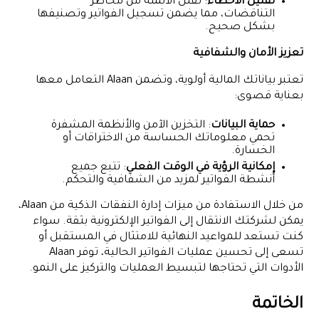
تقليل الأخطاء
: تقلل الأتمتة من مخاطر
التناقضات، مما يضمن تسجيل الفواتير وتصنيفها
بشكل صحيح.
تعزيز الأمان والشفافية
تعتبر بياناتك المالية أولوية، وتضمن Alaan التعامل معها
بعناية قصوى:
حماية البيانات
: التخزين الآمن والأنظمة المشفرة
تحمي معلوماتك الحساسة من الاختراقات أو
الخسارة.
إمكانية الرؤية في الوقت الفعلي
: تتبع جميع
أنشطة الفواتير لمزيد من الشفافية والتحكم.
من خلال الاستفادة من ميزات إدارة النفقات الذكية من Alaan،
يمكن لشركتك الانتقال إلى الفواتير الإلكترونية بثقة. سواء
كنت تستعد للمواعيد النهائية للامتثال في المستقبل أو
تسعى إلى تحسين عمليات الفواتير الحالية، توفر Alaan
الأدوات التي تحتاجها لتبسيط العمليات والتركيز على النمو.
الخاتمة