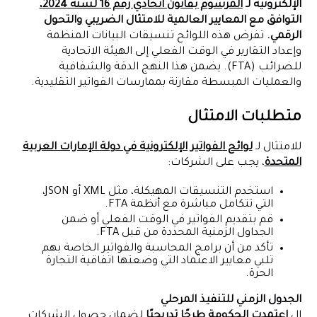
الإلكترونية لـ
المرسوم بقانون اتحادي رقم 16 لسنة 2024،
التوافق مع المعايير العالمية للامتثال الضريبي والتحول
الرقمي.
تفرض هذه اللوائح تنسيقات البيانات المنظمة
وإعداد التقارير في الوقت الفعلي إلى الهيئة الاتحادية
للضرائب (FTA). يضمن هذا النهج الدقة والشفافية
والعمليات المبسطة مقارنة بممارسات الفواتير التقليدية.
متطلبات الامتثال
للامتثال لـ
لوائح الفواتير الإلكترونية في دولة الإمارات العربية
المتحدة
، يجب على الشركات:
استخدم التنسيقات المهيكلة، مثل XML أو JSON،
التي تتكامل مباشرة مع أنظمة FTA.
قم بتقديم الفواتير في الوقت الفعلي أو ضمن
الجداول الزمنية المحددة من قبل FTA.
تأكد من أن برامج المحاسبة والفواتير الخاصة بهم
تلبي معايير الاعتماد التي وضعتها اتفاقية التجارة
الحرة.
الجدول الزمني للتنفيذ المرحلي
ال
اعتمدت الحكومة طرحًا تدريجيًا
لضمان حصول الشركات