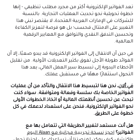
تعد الفواتير الإلكترونية أكثر من مجرد مطلب تنظيمي - إنها
خطوة تحويلية نحو تحديث العمليات التجارية. بالنسبة
للشركات في الإمارات العربية المتحدة، لا يقتصر تبني هذا
التغيير على الامتثال فحسب؛ بل هو فرصة لتعزيز الكفاءة
وتحسين التدفق النقدي والتوافق مع المعايير الرقمية
العالمية.
في حين أن الانتقال إلى الفواتير الإلكترونية قد يبدو صعبًا، إلا أن
الفوائد طويلة الأجل تفوق بكثير التعديلات الأولية. من تقليل
الأخطاء اليدوية إلى تبسيط سير العمل المالي، يعد هذا
التحول استثمارًا مهمًا في مستقبل عملك.
في ألان
، نحن هنا لتبسيط هذا الانتقال والتأكد من أن عمليات
الفواتير الخاصة بك سلسة وفعالة ومتوافقة. سواء كنت
تبحث عن تحسين أنظمتك المالية أو اتخاذ الخطوات الأولى
نحو الفواتير الإلكترونية، فنحن على استعداد لدعمك في كل
خطوة على الطريق.
هل أنت مستعد لتغيير الطريقة التي تتعامل بها مع
الفواتير؟
احجز نسخة تجريبية مجانية مع Alaan اليوم
واكتشف كيف يمكن لمنصتنا أن تساعدك على اجتياز تحول