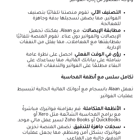
وأوجه القصور في إدارة الفواتير:
التصنيف الآلي
: تقوم منصتنا تلقائيًا بتصنيف
الفواتير، مما يضمن تسجيلها بدقة وجاهزة
للمعالجة.
مطابقة الإيصالات
: مع Alaan، يمكنك تحميل
الإيصالات والفواتير دون عناء. تقوم المنصة تلقائيًا
بمطابقتها مع المعاملات، مما يقلل من النفقات
الإدارية.
رؤى في الوقت الفعلي
: احصل على نظرة عامة
شاملة على بياناتك المالية، مما يساعدك على
البقاء مطلعًا على الفواتير والتدفقات النقدية.
تكامل سلس مع أنظمة المحاسبة
تعمل Alaan بانسجام مع أدواتك المالية الحالية لتبسيط
عمليات الفواتير:
الأنظمة المتكاملة
: قم بمزامنة فواتيرك مباشرةً
مع برامج المحاسبة الشائعة مثل Xero أو
QuickBooks أو Zoho Books لسير عمل مالي موحد.
سجلات جاهزة للتدقيق
: تضمن المنصة تخزين
فواتيرك بشكل آمن ومنظم، مما يجعل عمليات
التدقيق خالية من المتاعب.