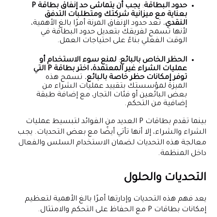
حدود البطاقة
:
يجب أن يتماشى حد إنفاق بطاقة P
بعناية مع ميزانية شركتك ومتطلبات التدفق
النقدي.
تعد حدود الإنفاق المرنة أمرًا بالغ الأهمية،
لأنها تسمح لفريقك بتعديل حدود البطاقة في
الوقت الفعلي بناءً على احتياجات العمل.
الحظر الخاص بالبائع
:
لمنع سوء الاستخدام أو
عمليات الشراء غير المعتمدة، اختر بطاقة P التي
توفر إمكانات حظر خاصة بالبائع.
تسمح هذه
الميزة لمؤسستك بتقييد عمليات الشراء من
بعض البائعين أو فئات التجار، مع إضافة طبقة
إضافية من التحكم.
بينما تقدم بطاقات P العديد من الفوائد لتبسيط عمليات
الشراء والشراء، إلا أنها تأتي أيضًا مع بعض التحديات. يجب
معالجة هذه التحديات لضمان الاستخدام السلس والفعال
داخل المنظمة.
التحديات والحلول
يعد فهم هذه التحديات وإدارتها أمرًا بالغ الأهمية لتعظيم
إمكانات بطاقات P مع الحفاظ على التحكم والامتثال.