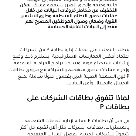
استخدام البيانات والثغرات الأمنية إلى عواقب
مالية وخيمة وإلحاق الضرر بسمعة عملك.
يمكن
التخفيف من مخاطر خروقات البيانات من خلال
عمليات تدقيق النظام المنتظمة وطرق التشفير
القوية وضمان وصول الموظفين المصرح لهم
فقط إلى البيانات المالية الحساسة.
يتطلب التغلب على تحديات إدارة بطاقة P من الشركات
اعتماد أفضل الممارسات الاستراتيجية. يستلزم ذلك وضع
إرشادات استخدام قوية، وتسخير برامج المراقبة المتقدمة،
وإجراء عمليات تدقيق منهجية، والشراكة مع مزودي بطاقات
P ذوي السمعة الطيبة الذين يقدمون حلولًا شاملة لمنع
الاحتيال والامتثال وأمن البيانات.
لماذا تتفوق بطاقات الشركات على
بطاقات P
في حين أن بطاقات P فعالة لإدارة النفقات المتعلقة
بالمشتريات،
بطاقات الشركات مثل
ألان
تقديم حل أكثر
شمولاً للشركات الحديثة. بفضل الميزات المتقدمة