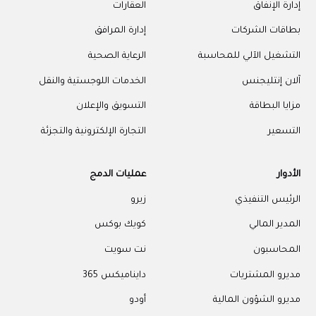
إدارة الإنفاق
العقارات
بطاقات الشركات
إدارة المرافق
التشغيل الآلي للمحاسبة
الرعاية الصحية
آلان إنتليجنس
الخدمات اللوجستية والنقل
مزايا البطاقة
التسويق والإعلان
التسعير
التجارة الإلكترونية والتجزئة
الأدوار
عمليات الدمج
الرئيس التنفيذي
زيرو
المدير المالي
كويك بوكس
المحاسبون
نت سويت
مديرو المشتريات
دايناميكس 365
مديرو الشؤون المالية
أودو