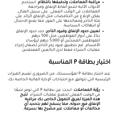
مراقبة المعاملات وتدقيقها بانتظام
: استخدم
الأدوات الآلية لتتبع أنماط الإنفاق ومراجعة
المعاملات في الوقت الفعلي. على سبيل المثال،
يمكن الإبلاغ عن التناقضات مثل الإنفاق الزائد على
فئة التاجر ومعالجتها على الفور، مما يمنع الاحتيال
أو انتهاكات السياسة.
تعيين حدود الإنفاق وقيود التاجر:
حدد حدود الإنفاق
بناءً على أدوار الموظفين، مثل 500 درهم
للموظفين المبتدئين أو 5,000 درهم لرؤساء
الأقسام. قم بتطبيق قيود رمز التاجر لضمان إجراء
عمليات الشراء فقط لدى البائعين المعتمدين.
اختيار بطاقة P المناسبة
عند اختيار بطاقة P لمؤسستك، من الضروري تقييم الميزات
الرئيسية التي تتوافق مع احتياجات الإدارة المالية الخاصة بك:
رؤية المعاملات
: ابحث عن بطاقة P التي توفر تتبعًا
في الوقت الفعلي لجميع عمليات الشراء.
تتيح
هذه الميزة لفريق التمويل الخاص بك مراقبة
الإنفاق فور حدوثه، مما يسمح لهم بتحديد أي
مخالفات أو معاملات غير مصرح بها بسرعة.