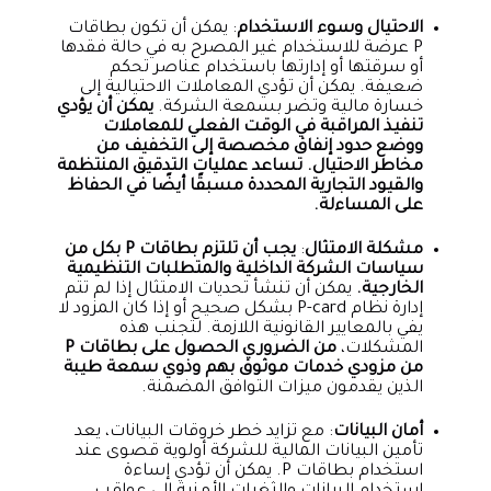
الاحتيال وسوء الاستخدام
: يمكن أن تكون بطاقات
P عرضة للاستخدام غير المصرح به في حالة فقدها
أو سرقتها أو إدارتها باستخدام عناصر تحكم
ضعيفة. يمكن أن تؤدي المعاملات الاحتيالية إلى
خسارة مالية وتضر بسمعة الشركة.
يمكن أن يؤدي
تنفيذ المراقبة في الوقت الفعلي للمعاملات
ووضع حدود إنفاق مخصصة إلى التخفيف من
مخاطر الاحتيال. تساعد عمليات التدقيق المنتظمة
والقيود التجارية المحددة مسبقًا أيضًا في الحفاظ
على المساءلة.
مشكلة الامتثال
:
يجب أن تلتزم بطاقات P بكل من
سياسات الشركة الداخلية والمتطلبات التنظيمية
الخارجية.
يمكن أن تنشأ تحديات الامتثال إذا لم تتم
إدارة نظام P-card بشكل صحيح أو إذا كان المزود لا
يفي بالمعايير القانونية اللازمة. لتجنب هذه
المشكلات،
من الضروري الحصول على بطاقات P
من
مزودي خدمات موثوق بهم وذوي سمعة طيبة
الذين يقدمون ميزات التوافق المضمنة.
أمان البيانات
: مع تزايد خطر خروقات البيانات، يعد
تأمين البيانات المالية للشركة أولوية قصوى عند
استخدام بطاقات P. يمكن أن تؤدي إساءة