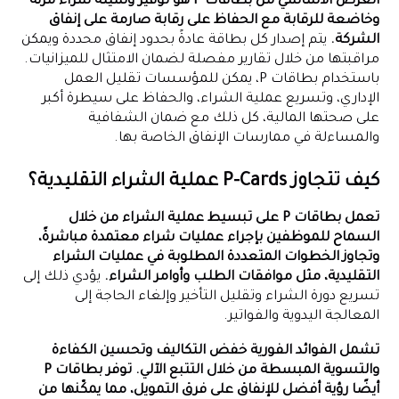
الغرض الأساسي من بطاقات P هو توفير وسيلة شراء مرنة
وخاضعة للرقابة مع الحفاظ على رقابة صارمة على إنفاق
الشركة.
يتم إصدار كل بطاقة عادةً بحدود إنفاق محددة ويمكن
مراقبتها من خلال تقارير مفصلة لضمان الامتثال للميزانيات.
باستخدام بطاقات P، يمكن للمؤسسات تقليل العمل
الإداري، وتسريع عملية الشراء، والحفاظ على سيطرة أكبر
على صحتها المالية، كل ذلك مع ضمان الشفافية
والمساءلة في ممارسات الإنفاق الخاصة بها.
كيف تتجاوز P-Cards عملية الشراء التقليدية؟
تعمل بطاقات P على تبسيط عملية الشراء من خلال
السماح للموظفين بإجراء عمليات شراء معتمدة مباشرةً،
وتجاوز الخطوات المتعددة المطلوبة في عمليات الشراء
التقليدية، مثل موافقات الطلب وأوامر الشراء.
يؤدي ذلك إلى
تسريع دورة الشراء وتقليل التأخير وإلغاء الحاجة إلى
المعالجة اليدوية والفواتير.
تشمل الفوائد الفورية خفض التكاليف وتحسين الكفاءة
والتسوية المبسطة من خلال التتبع الآلي. توفر بطاقات P
أيضًا رؤية أفضل للإنفاق على فرق التمويل، مما يمكّنها من