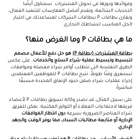
وفوائدها ودورها في تحويل المشتريات. سنتناول أيضًا
التحديات الشائعة، ونقدم أفضل الممارسات للتنفيذ الفعال،
ونقارن بطاقات P ببطاقات الشركات لمساعدتك في اختيار
الحل المناسب لنشاطك التجاري.
ما هي بطاقات P وما الغرض منها؟
بطاقة المشتريات (بطاقة P)
هو حل دفع للأعمال مصمم
لتبسيط وتبسيط عملية شراء السلع والخدمات.
على عكس
الطرق التقليدية التي تتطلب أوامر شراء مفصلة وموافقات
تستغرق وقتًا طويلاً، تتيح بطاقات P للموظفين المعتمدين
إجراء عمليات شراء ضمن حدود الإنفاق المحددة مسبقًا
مباشرةً.
على سبيل المثال، قد تصدر وكالة تسويق بطاقات P لأعضاء
فريقها لاجتماعات العملاء أو اللوازم المكتبية. يمكن للفريق
شراء العناصر الضرورية بسرعة
دون انتظار الموافقات
الإدارية أو متابعة مطالبات السداد، مما يوفر الوقت والجهد
الإداري.