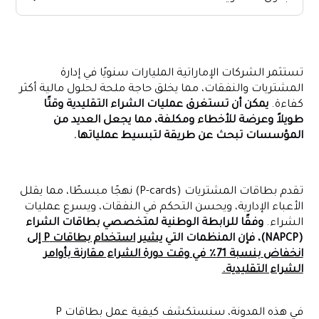
ما هي بطاقات P وما الغرض منها؟
كيف تعمل بطاقات P
تستثمر الشركات الإماراتية المليارات سنويًا في إدارة
فائدة استخدام بطاقات P
المشتريات والنفقات، مما يخلق حاجة ملحة لحلول مالية أكثر
أفضل الممارسات لإدارة P-Card
كفاءة.
يمكن أن تستغرق عمليات الشراء التقليدية وقتًا
طويلاً وعرضة للأخطاء ومكلفة، مما يجعل العديد من
اختيار بطاقة P المناسبة
المؤسسات تبحث عن طريقة لتبسيط عملياتها.
التحديات والحلول
لماذا تتفوق بطاقات الشركات على بطاقات P
الخاتمة
تقدم بطاقات المشتريات (P-cards) نهجًا مبسطًا، مما يقلل
الأعباء الإدارية، ويحسن التحكم في النفقات، ويسرع عمليات
الشراء.
وفقًا للرابطة الوطنية لمتخصصي بطاقات الشراء
(NAPCP)، فإن المنظمات التي
يشير استخدام بطاقات P إلى
انخفاض بنسبة 71٪ في وقت دورة الشراء مقارنة بأوامر
الشراء التقليدية.
في هذه المدونة، سنستكشف كيفية عمل بطاقات P