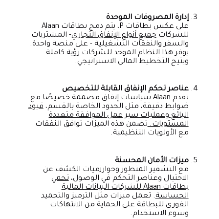
إدارة المصروفات الموحدة
على عكس بطاقات P، يتم دمج بطاقات Alaan
للشركات
جميع أنواع الإنفاق التجاري
- المشتريات
والسفر والنفقات التشغيلية - على منصة واحدة.
يوفر هذا النظام الموحد للشركات رؤية كاملة
ويتيح التخطيط المالي الاستراتيجي.
عناصر تحكم الإنفاق القابلة للتخصيص
تقدم Alaan سياسات إنفاق مصممة خصيصًا مع
ضوابط دقيقة، مثل الحدود الخاصة بالقسم،
قيود
البائع وعمليات سير عمل الموافقة متعددة
المستويات.
تضمن هذه الميزات توافق النفقات
مع الأولويات التنظيمية.
ميزات الأمان المحسنة
مع التشفير المتطور وخوارزميات الكشف عن
الاحتيال وعناصر التحكم في الوصول،
تحمي
بطاقات Alaan للشركات البيانات المالية
الحساسة
. تعمل ميزات مثل الترميز والتجميد
الفوري للبطاقة على الحماية من الانتهاكات
وسوء الاستخدام.