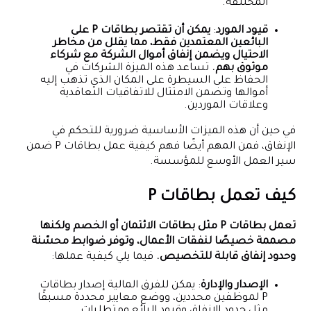
المختلفة.
قيود المورد
:
يمكن أن تقتصر بطاقات P على
البائعين المعتمدين فقط، مما يقلل من مخاطر
الاحتيال ويضمن إنفاق أموال الشركة مع شركاء
موثوق بهم.
تساعد هذه الميزة الشركات في
الحفاظ على السيطرة على المكان الذي تذهب إليه
أموالها وتضمن الامتثال للاتفاقيات التعاقدية
وعلاقات الموردين.
في حين أن هذه الميزات الأساسية ضرورية للتحكم في
الإنفاق، فمن المهم أيضًا فهم كيفية عمل بطاقات P ضمن
سير العمل الأوسع للمؤسسة.
كيف تعمل بطاقات P
تعمل بطاقات P مثل بطاقات الائتمان أو الخصم ولكنها
مصممة خصيصًا لنفقات الأعمال، وتوفر ضوابط محسّنة
وحدود إنفاق قابلة للتخصيص.
فيما يلي كيفية عملها:
الإصدار والإدارة
: يمكن للفرق المالية إصدار بطاقات
P لموظفين محددين، ووضع معايير محددة مسبقًا
مثل حدود الإنفاق وقيود البائع ومتطلبات