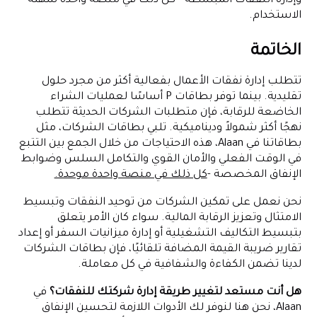
وإدارة النفقات المبسطة - كل ذلك في منصة واحدة سهلة
الاستخدام.
الخاتمة
تتطلب إدارة نفقات الأعمال بفعالية أكثر من مجرد حلول
تقليدية. بينما توفر بطاقات P أساسًا لعمليات الشراء
الخاضعة للرقابة، فإن متطلبات الشركات الحديثة تتطلب
نهجًا أكثر شمولاً وديناميكية. تلبي بطاقات الشركات، مثل
بطاقاتنا في Alaan، هذه الاحتياجات من خلال الجمع بين التتبع
في الوقت الفعلي والأمان القوي والتكامل السلس وضوابط
الإنفاق المخصصة -
كل ذلك في منصة واحدة موحدة.
نحن نعمل على تمكين الشركات من توحيد النفقات وتبسيط
الامتثال وتعزيز الرقابة المالية. سواء كان الأمر يتعلق
بتبسيط التكاليف التشغيلية أو إدارة ميزانيات السفر أو إعداد
تقارير ضريبة القيمة المضافة تلقائيًا، فإن بطاقات الشركات
لدينا تضمن الكفاءة والشفافية في كل معاملة.
هل أنت مستعد لتغيير طريقة إدارة شركتك للنفقات؟
في
Alaan، نحن هنا لنوفر لك الأدوات اللازمة لتحسين الإنفاق