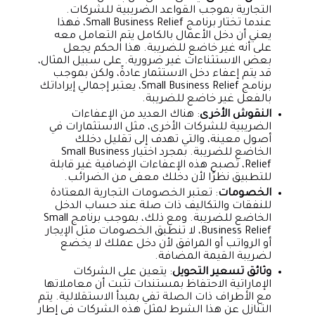
التجارية بموجب القواعد الضريبية للشركات.
عندما تختار برنامج Small Business Relief، فهذا
يعني أن دخل الأعمال بالكامل يتم التعامل معه
على أنه غير خاضع للضريبة. هذا الحكم يجعل
بعض الاستثناءات غير ضرورية. على سبيل المثال،
قد يتم إعفاء دخل الاستثمار عادةً، ولكن بموجب
برنامج Small Business Relief، يعتبر إجمالي إيراداتك
بالفعل غير خاضع للضريبة.
النقوش الأخرى
: هناك العديد من الإعفاءات
الضريبية للشركات الأخرى، مثل الاستثمارات في
أصول معينة، والتي تهدف إلى تقليل دخلك
الخاضع للضريبة. بمجرد اختيار Small Business
Relief، تصبح هذه الإعفاءات الإضافية غير قابلة
للتطبيق نظرًا لأن دخلك معفى من الضرائب.
الخصومات
: تعتبر الخصومات التجارية المعتادة
للنفقات والتكاليف ذات صلة عند حساب الدخل
الخاضع للضريبة. ومع ذلك، بموجب برنامج Small
Business Relief، لا تنطبق الخصومات مثل الإيجار
أو الرواتب أو المرافق لأن دخل عملك لا يخضع
لضريبة القيمة المضافة.
وثائق تسعير التحويل
: يتعين على الشركات
الإماراتية الاحتفاظ بمستندات تثبت أن معاملاتها
مع الأطراف ذات الصلة تفي بمبدأ الاستقلالية. يتم
التنازل عن هذا الشرط لمثل هذه الشركات في إطار