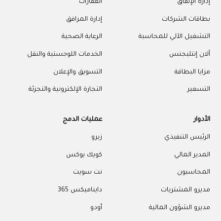
إدارة الإنفاق
العقارات
بطاقات الشركات
إدارة المرافق
التشغيل الآلي للمحاسبة
الرعاية الصحية
آلان إنتليجنس
الخدمات اللوجستية والنقل
مزايا البطاقة
التسويق والإعلان
التسعير
التجارة الإلكترونية والتجزئة
الأدوار
عمليات الدمج
الرئيس التنفيذي
زيرو
المدير المالي
كويك بوكس
المحاسبون
نت سويت
مديرو المشتريات
دايناميكس 365
مديرو الشؤون المالية
أودو