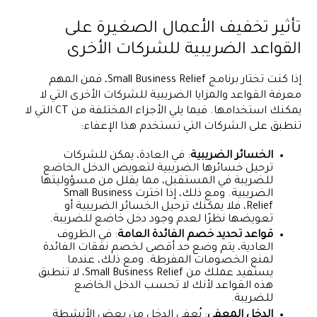
تأثير تخفيف الأعمال الصغيرة على
القواعد الضريبية للشركات الأخرى
إذا كنت تختار برنامج Small Business Relief، فمن المهم
معرفة القواعد والمزايا الضريبية للشركات الأخرى التي لا
يمكنك استخدامها. فيما يلي الأجزاء المختلفة من CT التي لا
تنطبق على الشركات التي تستخدم هذا الإعفاء:
الخسائر الضريبية
: في العادة، يمكن للشركات
ترحيل خسائرها الضريبية لتعويض الدخل الخاضع
للضريبة في المستقبل، مما يقلل من مسؤوليتها
الضريبية. ومع ذلك، إذا اخترت Small Business
Relief، فلا يمكنك ترحيل الخسائر الضريبية أو
تعويضها نظرًا لعدم وجود دخل خاضع للضريبة.
قواعد تحديد خصم الفائدة العامة
: في الظروف
العادية، يتم وضع حد أقصى لخصم نفقات الفائدة
لمنع الخصومات المفرطة. ومع ذلك، عندما
يستفيد عملك من Small Business Relief، لا تنطبق
هذه القواعد لأنك لا تحسب الدخل الخاضع
للضريبة.
الدخل المعفى
: يُعفى الدخل من بعض الأنشطة