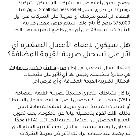
يوضح الجدول أعلاه ضريبة الشركات التي يمكن لشركتك
توفيرها عن طريق اختيار Small Business Relief. بدون هذا
الإعفاء، لن تدفع شركتك أي ضريبة على الشركات على أول
375,000 درهم كأرباح؛ ولكن سيتم فرض معدل ضريبة
الشركات بنسبة 9٪ على أي دخل خاضع للضريبة بهذا الحد.
هل سيكون لإعفاء الأعمال الصغيرة أي
آثار على تسجيل ضريبة القيمة المضافة؟
إغاثة الأعمال الصغيرة في إطار
ضريبة الشركات في الإمارات
هي مبادرة منفصلة، وليس لها أي تأثير على متطلبات
الامتثال لضريبة القيمة المضافة أو أي غرض آخر.
إذا كان نشاطك التجاري مسجلاً لضريبة القيمة المضافة
(VAT)، فيجب عليك تحصيل الضريبة المطبقة على المنتجات
أو الخدمات المحددة. مبلغ ضريبة القيمة المضافة ليس
دخلك، لأنك تقوم بتحصيله نيابة عن الحكومة. يجب تحويل
المبلغ المحصل إلى الهيئة الاتحادية للضرائب (FTA) وفقًا
للجداول الزمنية المحددة. وبالتالي، يجب ألا تدرج المبلغ الذي
تم جمعه عند حساب إيراداتك لأغراض ضريبة الشركات.