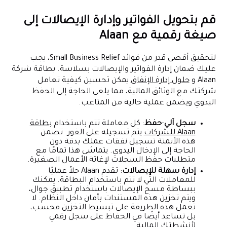
قم بتحويل الفواتير وإدارة الإيصالات إلى
صيغة رقمية مع Alaan
لتحقيق أقصى قدر من فوائد Small Business Relief، يجب
عليك ضمان إدارة الفواتير والإيصالات بسلاسة. بطاقة شركة
Alaan و
حلول إدارة الإنفاق
يمكن تحسين كيفية تعامل
شركتك مع الوثائق المالية، مما يلغي الحاجة إلى الحفظ
اليدوي ويضمن عملية خالية من المتاعب.
سجل آلي
-
حفظ
: كل معاملة تتم باستخدام
بطاقة
Alaan للشركات
يتم تسجيله على الفور. تضمن
هذه الأتمتة تسجيل نفقات عملك بدقة دون
الحاجة إلى الإدخال اليدوي. يتماشى هذا تمامًا مع
متطلبات حفظ السجلات لإغاثة الأعمال الصغيرة.
إدارة سهلة للإيصالات
: تقدم Alaan حلاً عمليًا
للمعاملات التي لا تتم باستخدام البطاقة. يمكنك
ببساطة مسح الإيصالات باستخدام تطبيق جوال،
ويتم تخزين هذه المستندات بأمان داخل النظام. لا
تعمل هذه الطريقة على تبسيط التخزين فحسب،
بل تساعد أيضًا في الحفاظ على سجل رقمي
لأنشطتك المالية.