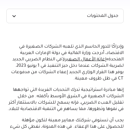
جدول المحتويات
ما هو إعفاء الشركات الصغيرة بموجب ضريبة الشركات الإماراتية؟
ما هي معايير الأهلية للإعفاء الضريبي للشركات الصغيرة؟
وإدراكًا للدور الحاسم الذي تلعبه الشركات الصغيرة في
من هو غير مؤهل للحصول على إغاثة الأعمال الصغيرة؟
الاقتصاد، أدرجت وزارة المالية في دولة الإمارات العربية
كيف تعمل إغاثة الأعمال الصغيرة؟
المتحدة»
إغاثة الأعمال الصغيرة
'في النظام الضريبي الجديد
لضريبة الشركات عندما دخل حيز التنفيذ في 1 يونيو 2023.
هل سيكون لإعفاء الأعمال الصغيرة أي آثار على تسجيل ضريبة
يوفر هذا القرار الوزاري الجديد إعفاء الشركات من مدفوعات
القيمة المضافة؟
CT في ظل ظروف معينة.
تأثير تخفيف الأعمال الصغيرة على القواعد الضريبية للشركات الأخرى
إنها مبادرة استراتيجية تدرك التحديات الفريدة التي تواجهها
متطلبات حفظ السجلات لإغاثة الأعمال الصغيرة
الشركات الصغيرة في الشرق الأوسط بأكمله. من خلال
قم بتحويل الفواتير وإدارة الإيصالات إلى صيغة رقمية مع Alaan
تقليل العبء الضريبي، فإنه يسمح للشركات بالاستثمار أكثر
في نموها وتطورها، مما يساهم في التنمية الاقتصادية للبلاد.
يجب أن تستوفي شركتك معايير معينة لتكون مؤهلة
للحصول على هذا الإعفاء. في هذه المدونة، نغطي كل شيء