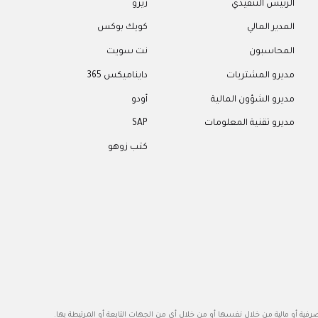
الرئيس التنفيذي
زيرو
م
المدير المالي
كويك بوكس
ك
المحاسبون
نت سويت
ا
مديرو المشتريات
دايناميكس 365
ا
مديرو الشؤون المالية
أودو
ا
مديرو تقنية المعلومات
SAP
ا
كتب زوهو
م
ا
فية أو مالية من خلال نفسها أو من خلال أي من الجهات التابعة أو المرتبطة بها.