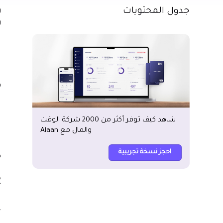
جدول المحتويات
و
و
ش
ا
ا
ف
1. 
شاهد كيف توفر أكثر من 2000 شركة الوقت
والمال مع Alaan
ت
ي
احجز نسخة تجريبية
ض
2. ق
ت
أ