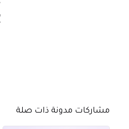
6. 
و
ذ
ي
ر
ب
ا
مشاركات مدونة ذات صلة