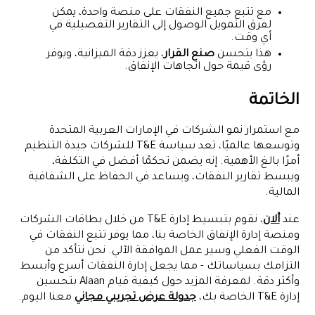
مع تتبع جميع النفقات على منصة واحدة، يمكن
لفرق التمويل الوصول إلى التقارير التفصيلية في
أي وقت.
هذا يتحسن
صنع القرار
، يعزز دقة الميزانية، ويوفر
رؤى قيمة حول اتجاهات الإنفاق.
الخاتمة
مع استمرار نمو الشركات في الإمارات العربية المتحدة
وتوسعها عالميًا، تعد سياسة T&E للشركات جيدة التنظيم
أمرًا بالغ الأهمية. إنه يضمن تحكمًا أفضل في التكلفة،
ويبسط تقارير النفقات، ويساعد في الحفاظ على الشفافية
المالية.
عند
ألان
، نقوم بتبسيط إدارة T&E من خلال بطاقات الشركات
ومنصة إدارة الإنفاق الخاصة بنا، مما يوفر تتبع النفقات في
الوقت الفعلي وسير عمل الموافقة الآلي. نحن نتأكد من
التزامك بسياساتك - مما يجعل إدارة النفقات أسرع وأبسط
وأكثر دقة. لمعرفة المزيد حول كيفية قيام Alaan بتحسين
إدارة T&E الخاصة بك،
جدولة عرض تجريبي مجاني
معنا اليوم.