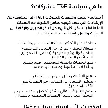
ما هي سياسة T&E للشركات؟
أ
سياسة السفر والنفقات للشركات (T&E)
هي مجموعة من
الإرشادات التي تحدد كيفية تعامل الشركة مع النفقات
المتعلقة بالسفر - كل شيء من تذاكر الطيران والإقامة إلى
الوجبات والنقل.
إنها تساعد الشركات على:
حافظ على التحكم
على تكاليف السفر والنفقات.
ضمان الامتثال
مع كل من المبادئ التوجيهية
الداخلية واللوائح الخارجية (بما في ذلك قوانين
الضرائب والتقارير المالية).
ضع توقعات واضحة
للموظفين فيما يتعلق
بالنفقات المقبولة وكيفية الإبلاغ عنها.
يمنع الارتباك
ويقلل من فرص الأخطاء.
يحسّن الاتساق
في التعامل مع النفقات عبر
الأقسام والفرق.
يدعم الإشراف المالي بشكل أفضل
، مما يجعل من
السهل تتبع وتحليل النفقات المتعلقة بالأعمال.
المكونات الأساسية لسياسة T&E