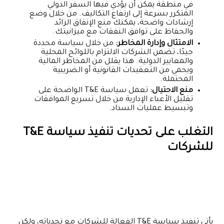
في منطقة يمكن أن يؤدي فيها السفر الدولي
المتكرر بسرعة إلى ارتفاع التكاليف. من خلال وضع
إرشادات واضحة، يمكنك منع الإنفاق الزائد
والحفاظ على توافق النفقات مع ميزانيتك.
الامتثال وإدارة المخاطر:
من خلال سياسة محددة
جيدًا، تضمن الشركات الالتزام باللوائح المحلية
والمعايير الدولية. هذا يقلل من المخاطر المالية
ويحمي من التعقيدات القانونية أو الضريبية
المحتملة.
منع الاحتيال:
تعمل سياسة T&E الواضحة على
تقليل الأعباء الإدارية من خلال تسريع الموافقات
وتبسيط عمليات السداد.
التغلب على تحديات تنفيذ سياسة T&E
للشركات
يأتي تنفيذ سياسة T&E الفعالة للشركات مع تحدياته، ولكن