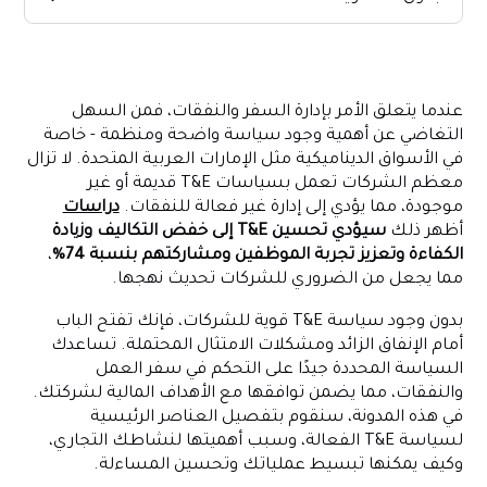
ما هي سياسة T&E للشركات؟
المكونات الأساسية لسياسة T&E للشركات
عندما يتعلق الأمر بإدارة السفر والنفقات، فمن السهل
دور تقارير المصروفات
التغاضي عن أهمية وجود سياسة واضحة ومنظمة - خاصة
أهمية سياسات T&E للشركات في الإمارات العربية المتحدة
في الأسواق الديناميكية مثل الإمارات العربية المتحدة. لا تزال
معظم الشركات تعمل بسياسات T&E قديمة أو غير
التغلب على تحديات تنفيذ سياسة T&E للشركات
موجودة، مما يؤدي إلى إدارة غير فعالة للنفقات.
دراسات
كيف يمكن لشركة Alaan تبسيط سفر الشركات وإدارة النفقات
أظهر ذلك
سيؤدي تحسين T&E إلى خفض التكاليف وزيادة
الخاتمة
الكفاءة وتعزيز تجربة الموظفين ومشاركتهم بنسبة 74%
،
مما يجعل من الضروري للشركات تحديث نهجها.
بدون وجود سياسة T&E قوية للشركات، فإنك تفتح الباب
أمام الإنفاق الزائد ومشكلات الامتثال المحتملة. تساعدك
السياسة المحددة جيدًا على التحكم في سفر العمل
والنفقات، مما يضمن توافقها مع الأهداف المالية لشركتك.
في هذه المدونة، سنقوم بتفصيل العناصر الرئيسية
لسياسة T&E الفعالة، وسبب أهميتها لنشاطك التجاري،
وكيف يمكنها تبسيط عملياتك وتحسين المساءلة.