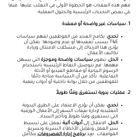
فهم هذه العقبات هو الخطوة الأولى في التغلب عليها. فيما
يلي بعض التحديات الرئيسية والحلول العملية:
1. سياسات غير واضحة أو معقدة
تحدي
: يكافح العديد من الموظفين لفهم سياسات
T&E بسبب تعقيدها أو عدم وضوحها. يمكن أن
يؤدي هذا الارتباك إلى مشكلات الامتثال وزيادة
تكاليف الأعمال.
الحل
: تطوير
سياسات واضحة وموجزة
التي يسهل
فهمها. قم بتوصيل النقاط الرئيسية باستخدام
الرسوم البيانية أو مقاطع الفيديو أو الأدلة
التفاعلية. تأكد من أن السياسة متاحة دائمًا
للموظفين من خلال بوابة داخلية أو أدوات رقمية.
2. عمليات يدوية تستغرق وقتًا طويلاً
تحدي
: يمكن أن يؤدي الاعتماد على الطرق اليدوية
التقليدية لإدارة نفقات السفر إلى الأعمال الورقية
التي تستغرق وقتًا طويلاً وتأخير السداد.
الحل
: الانتقال إلى
أدوات آلية
تعمل على تبسيط
سير العمل وتقليل الأخطاء البشرية وتسريع
الموافقات. نفذ
برنامج إدارة المصروفات
يتكامل