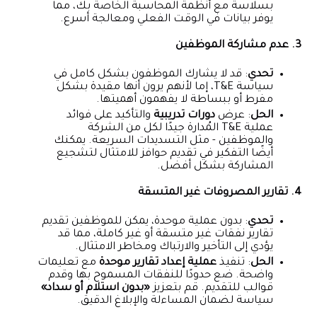
بسلاسة مع أنظمة المحاسبة الخاصة بك، مما
يوفر بيانات في الوقت الفعلي ومعالجة أسرع.
3. عدم مشاركة الموظفين
تحدي
: قد لا يشارك الموظفون بشكل كامل في
سياسة T&E، إما لأنهم يرون أنها مقيدة بشكل
مفرط أو ببساطة لا يفهمون أهميتها.
الحل
: عرض
دورات تدريبية
والتأكيد على فوائد
عملية T&E المُدارة جيدًا لكل من الشركة
والموظفين - مثل التسديدات السريعة. يمكنك
أيضًا التفكير في تقديم حوافز للامتثال لتشجيع
المشاركة بشكل أفضل.
4. تقارير المصروفات غير المتسقة
تحدي
: بدون عملية موحدة، يمكن للموظفين تقديم
تقارير نفقات غير متسقة أو غير كاملة، مما قد
يؤدي إلى التأخير والارتباك ومخاطر الامتثال.
الحل
: تنفيذ
عملية إعداد تقارير موحدة
مع تعليمات
واضحة. ضع حدودًا للنفقات المسموح بها وقدم
قوالب للتقديم. قم بتعزيز
«بدون استلام أو سداد»
سياسة لضمان المساءلة والإبلاغ الدقيق.