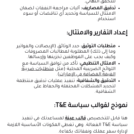
للتحقق النهائي.
تدقيق المصاريف:
آليات مراجعة النفقات لضمان
الامتثال للسياسة وتحديد أي تناقضات أو سوء
استخدام.
إعداد التقارير والامتثال:
متطلبات التوثيق:
حدد الوثائق (الإيصالات والفواتير
وما إلى ذلك) المطلوبة لمطالبات المصروفات
وكيف يجب على الموظفين تخزينها وإرسالها.
الامتثال التنظيمي:
تأكد من توافق السياسة مع
اللوائح الضريبية المحلية (مثل
متطلبات ضريبة
القيمة المضافة في الإمارات
).
التدقيق والشفافية:
تنفيذ عمليات تدقيق منتظمة
لتحديد المشكلات المحتملة والحفاظ على
الشفافية.
نموذج لقوالب سياسة T&E:
هنا قابل للتخصيص
قالب عينة
لمساعدتك في تنفيذ
سياسة T&E الفعالة. وهي تغطي المكونات الأساسية اللازمة
لإدارة سفر عملك ونفقاتك بكفاءة.