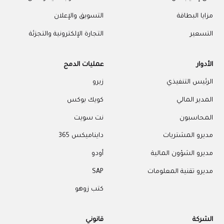
مزايا البطاقة
التسويق والإعلان
التسعير
التجارة الإلكترونية والتجزئة
الأدوار
عمليات الدمج
الرئيس التنفيذي
زيرو
المدير المالي
كويك بوكس
المحاسبون
نت سويت
مديرو المشتريات
دايناميكس 365
مديرو الشؤون المالية
أودو
مديرو تقنية المعلومات
SAP
كتب زوهو
الشركة
قانوني