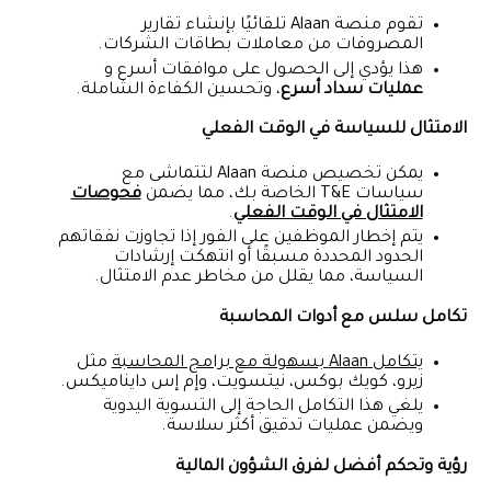
تقوم منصة Alaan تلقائيًا بإنشاء تقارير
المصروفات من معاملات بطاقات الشركات.
هذا يؤدي إلى الحصول على موافقات أسرع و
عمليات سداد أسرع
، وتحسين الكفاءة الشاملة.
الامتثال للسياسة في الوقت الفعلي
يمكن تخصيص منصة Alaan لتتماشى مع
سياسات T&E الخاصة بك، مما يضمن
فحوصات
الامتثال في الوقت الفعلي
.
يتم إخطار الموظفين على الفور إذا تجاوزت نفقاتهم
الحدود المحددة مسبقًا أو انتهكت إرشادات
السياسة، مما يقلل من مخاطر عدم الامتثال.
تكامل سلس مع أدوات المحاسبة
يتكامل Alaan بسهولة مع برامج المحاسبة
مثل
زيرو، كويك بوكس، نيتسويت، وإم إس دايناميكس.
يلغي هذا التكامل الحاجة إلى التسوية اليدوية
ويضمن عمليات تدقيق أكثر سلاسة.
رؤية وتحكم أفضل لفرق الشؤون المالية