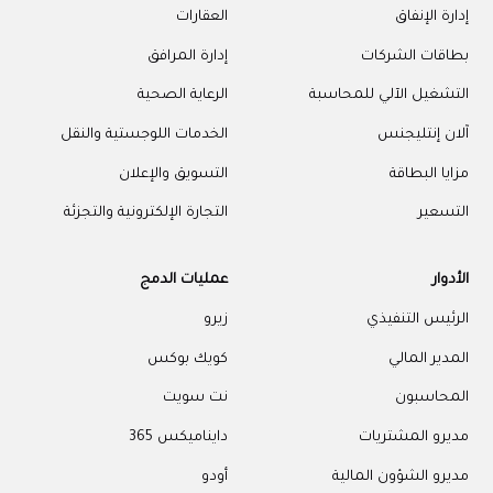
إدارة الإنفاق
العقارات
بطاقات الشركات
إدارة المرافق
التشغيل الآلي للمحاسبة
الرعاية الصحية
آلان إنتليجنس
الخدمات اللوجستية والنقل
مزايا البطاقة
التسويق والإعلان
التسعير
التجارة الإلكترونية والتجزئة
الأدوار
عمليات الدمج
الرئيس التنفيذي
زيرو
المدير المالي
كويك بوكس
المحاسبون
نت سويت
مديرو المشتريات
دايناميكس 365
مديرو الشؤون المالية
أودو