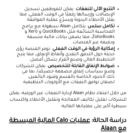
التتبع الآلي للنفقات
: يمكن للموظفين تسجيل
الإيصالات وإرسالها رقميًا في الوقت الفعلي، مما
يقلل الأخطاء اليدوية ويسرّع عملية الموافقة.
تكامل سلس
: يتكامل Alaan بسهولة مع برامج
المحاسبة الشائعة مثل QuickBooks و Xero و
ZohoBooks، مما يضمن بيانات مالية متسقة
ودقيقة عبر المنصات.
إمكانية الرؤية في الوقت الفعلي
: توفر المنصة رؤى
حديثة حول التدفق النقدي وأنماط الإنفاق، مما يتيح
التخطيط المالي وصنع القرار بشكل أفضل.
ضوابط الإنفاق القابلة للتخصيص
: يمكن للشركات
وضع سياسات إنفاق مصممة خصيصًا، بما في
ذلك الحدود الخاصة بالقسم وقيود البائعين،
لضمان توافق النفقات مع الأولويات التنظيمية.
من خلال اعتماد نظام Alaan لإدارة النفقات غير الورقية، يمكن
للشركات تقليل تكاليف المعالجة وتقليل الأخطاء واكتساب
سيطرة أكبر على عملياتها المالية.
دراسة الحالة:
عمليات Calo المالية المبسطة
مع Alaan