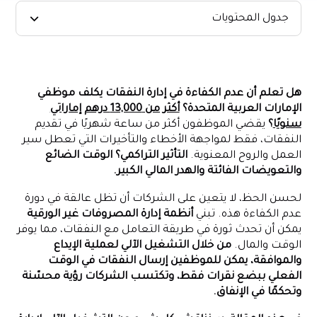
جدول المحتويات
ما هي أتمتة إدارة النفقات غير الورقية؟
كيف تؤدي أتمتة إدارة النفقات إلى تغيير المشهد
هل تعلم أن عدم الكفاءة في إدارة النفقات يكلف موظفي
الميزات التكنولوجية للأتمتة غير الورقية
الإمارات العربية المتحدة؟
أكثر من 13,000 درهم إماراتي
خطوات تنفيذ التشغيل الآلي لإدارة النفقات غير الورقية
سنويًا
؟
يقضي الموظفون أكثر من ساعة شهريًا في تقديم
النفقات، فقط لمواجهة الأخطاء والتأخيرات التي تعطل سير
التحديات والحلول في اعتماد الأتمتة
العمل والروح المعنوية.
التأثير التراكمي؟ الوقت الضائع
التشغيل الآلي لإدارة النفقات غير الورقية من Alaan
والتعويضات الفائتة والهدر المالي الكبير.
الخاتمة
لحسن الحظ، لا يتعين على الشركات أن تظل عالقة في دورة
عدم الكفاءة هذه. تبني
أنظمة إدارة المصروفات غير الورقية
يمكن أن تحدث ثورة في طريقة التعامل مع النفقات، مما يوفر
الوقت والمال.
من خلال التشغيل الآلي لعملية الإيداع
والموافقة، يمكن للموظفين إرسال النفقات في الوقت
الفعلي ببضع نقرات فقط، وتكتسب الشركات رؤية محسّنة
وتحكمًا في الإنفاق.