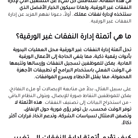
في هذه المقالة، سنناقش كل شيء عن التشغيل الآلي لإدارة
النفقات غير الورقية، ولماذا سيكون الخيار الأفضل الذي
ستتخذه لإدارة نفقات عملك.
أولاً، دعونا نفهم المزيد عن إدارة
النفقات غير الورقية.
ما هي أتمتة إدارة النفقات غير الورقية؟
تحل أتمتة إدارة النفقات غير الورقية محل العمليات اليدوية
بأدوات رقمية ذكية، مما يلغي الحاجة إلى الأعمال الورقية
المادية. يمكن للموظفين تسجيل النفقات وإرسالها وتتبعها
في الوقت الفعلي باستخدام البرامج أو تطبيقات الأجهزة
المحمولة، مما يقلل الأخطاء ويسرع الموافقات.
على سبيل المثال، بدلاً من متابعة الإيصالات أو ملء النماذج،
يمكن للموظفين التقاط صورة للإيصال، ويتولى النظام الباقي
- من استخراج البيانات إلى تصنيف النفقات.
هذه الأتمتة لا
توفر الوقت فحسب، بل توفر رؤى فورية حول الإنفاق،
وتضمن الامتثال لسياسات الشركة، وتدعم اتخاذ قرارات أكثر
ذكاءً.