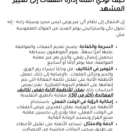
كيف تؤدي أتمتة إدارة النفقات إلى تغيير
المشهد
إن الانتقال إلى نظام آلي غير ورقي ليس مجرد وسيلة راحة - إنه
تحول ذكي واستراتيجي يوفر العديد من الفوائد الملموسة
مثل:
السرعة والكفاءة
: يصبح تقديم النفقات والموافقة
عليها أمرًا سهلاً. يقوم الموظفون ببساطة
بتحميل إيصال رقمي، والذي يمر عبر عملية
الموافقة، مما يوفر أيامًا أو أسابيع.
التوفير في التكاليف
: قل وداعًا لشراء رزم الورق
والحبر وخزائن الملفات. بالإضافة إلى ذلك، تعمل
الأنظمة الآلية على تقليل تكلفة العمالة التي يتم
إنفاقها على المهام اليدوية المتكررة. تقدر بعض
الدراسات ذلك
يمكن للأنظمة الآلية خفض تكاليف
المعالجة بأكثر من 50٪
مقارنة بالطرق التقليدية.
إمكانية الرؤية في الوقت الفعلي
: باستخدام
الأنظمة غير الورقية، يمكن للمديرين عرض النفقات
في الوقت الفعلي، مما يؤدي إلى تحسين عملية
صنع القرار وتشديد الرقابة المالية.
الدقة والامتثال
: تساعد الأتمتة على تقليل الأخطاء
عن طريق سحب البيانات مباشرة من الإيصالات