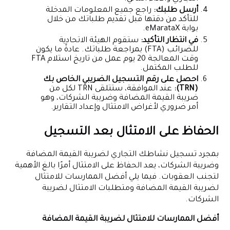
أرسل طلبك:
راجع جميع المعلومات المدخلة
للتأكد من دقتها قبل تقديم طلباتك من خلال
بوابة eMarataX.
في انتظار التأكيد:
ستقوم الهيئة الاتحادية
للضرائب (FTA) بمراجعة طلباتك. عادةً ما يكون
وقت المعالجة 20 يوم عمل من تاريخ استلام FTA
للطلب المكتمل.
احصل على رقم التسجيل الضريبي الخاص بك
(TRN):
عند الموافقة، ستتلقى TRN لكل من
ضريبة القيمة المضافة وضريبة الشركات، وهو
أمر ضروري لأغراض الامتثال وإعداد التقارير.
الحفاظ على الامتثال بعد التسجيل
بمجرد تسجيل نشاطك التجاري لضريبة القيمة المضافة
وضريبة الشركات، يعد الحفاظ على الامتثال أمرًا بالغ الأهمية
لتجنب العقوبات. فيما يلي أفضل الممارسات للامتثال
لضريبة القيمة المضافة ومتطلبات الامتثال لضريبة
الشركات.
أفضل الممارسات للامتثال لضريبة القيمة المضافة