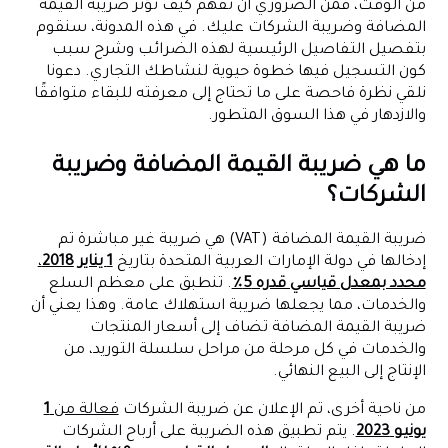
من الوقت، فمن الضروري أن تفهم كيف تؤثر ضريبة القيمة
المضافة وضريبة الشركات عليك. في هذه المدونة، سنقوم
بتفصيل التفاصيل الرئيسية لهذه الضرائب وشرح سبب
كون التسجيل فيها خطوة حيوية لنشاطك التجاري. دعونا
نلقي نظرة فاحصة على ما تحتاج إلى معرفته للبقاء متوافقًا
والازدهار في هذا السوق المتطور.
ما هي ضريبة القيمة المضافة وضريبة
الشركات؟
ضريبة القيمة المضافة (VAT) هي ضريبة غير مباشرة تم
إدخالها في دولة الإمارات العربية المتحدة بتاريخ
1 يناير 2018
،
محدد بمعدل قياسي قدره 5٪
. تنطبق على معظم السلع
والخدمات، مما يجعلها ضريبة استهلاك عامة. وهذا يعني أن
ضريبة القيمة المضافة تضاف إلى أسعار المنتجات
والخدمات في كل مرحلة من مراحل سلسلة التوريد، من
الإنتاج إلى البيع النهائي.
من ناحية أخرى، تم الإعلان عن ضريبة الشركات
فعالة من
1
يونيو 2023
. يتم تطبيق هذه الضريبة على أرباح الشركات