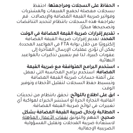
الحفاظ على السجلات ومراجعتها:
احتفظ
بسجلات مفصلة لجميع المبيعات والمشتريات
وفواتير ضريبة القيمة المضافة والإيصالات. قم
بمراجعة هذه السجلات بانتظام لتحديد التناقضات
وتصحيحها مبكرًا.
تقديم إقرارات ضريبة القيمة المضافة في الوقت
المحدد:
تقديم إقرارات ضريبة القيمة المضافة
إلكترونيًا من خلال بوابة FTA في المواعيد المحددة.
يمكن أن تؤدي عمليات الإرسال المتأخرة إلى
عقوبات كبيرة، لذا قم بتعيين تذكيرات بالمواعيد
النهائية.
استخدم البرامج المتوافقة مع ضريبة القيمة
المضافة:
استخدم برامج المحاسبة التي تعمل
على أتمتة حسابات ضريبة القيمة المضافة
وتبسيط حفظ السجلات لتقليل الأخطاء وتوفير
الوقت.
ابق على اطلاع باللوائح:
تحقق بانتظام من تحديثات
اتفاقية التجارة الحرة أو استشر الخبراء لمواكبة أي
تغييرات في لوائح ضريبة القيمة المضافة.
المطالبة بإدخال ضريبة القيمة المضافة بشكل
صحيح:
الفهم والتوثيق
نفقات الأعمال المؤهلة
لاستعادة ضريبة المدخلات وتقليل المسؤولية
الضريبية الإجمالية.