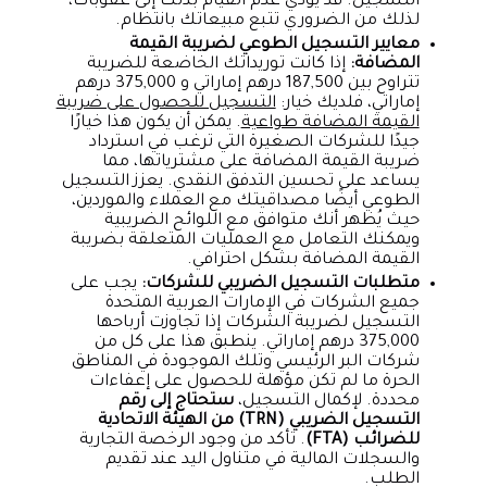
التسجيل. قد يؤدي عدم القيام بذلك إلى عقوبات،
لذلك من الضروري تتبع مبيعاتك بانتظام.
معايير التسجيل الطوعي لضريبة القيمة
المضافة:
إذا كانت توريداتك الخاضعة للضريبة
تتراوح بين 187,500 درهم إماراتي و 375,000 درهم
إماراتي، فلديك خيار:
التسجيل للحصول على ضريبة
القيمة المضافة طواعية
. يمكن أن يكون هذا خيارًا
جيدًا للشركات الصغيرة التي ترغب في استرداد
ضريبة القيمة المضافة على مشترياتها، مما
يساعد على تحسين التدفق النقدي. يعزز التسجيل
الطوعي أيضًا مصداقيتك مع العملاء والموردين،
حيث يُظهر أنك متوافق مع اللوائح الضريبية
ويمكنك التعامل مع العمليات المتعلقة بضريبة
القيمة المضافة بشكل احترافي.
متطلبات التسجيل الضريبي للشركات:
يجب على
جميع الشركات في الإمارات العربية المتحدة
التسجيل لضريبة الشركات إذا تجاوزت أرباحها
375,000 درهم إماراتي. ينطبق هذا على كل من
شركات البر الرئيسي وتلك الموجودة في المناطق
الحرة ما لم تكن مؤهلة للحصول على إعفاءات
محددة. لإكمال التسجيل،
ستحتاج إلى رقم
التسجيل الضريبي (TRN) من الهيئة الاتحادية
للضرائب (FTA)
. تأكد من وجود الرخصة التجارية
والسجلات المالية في متناول اليد عند تقديم
الطلب.