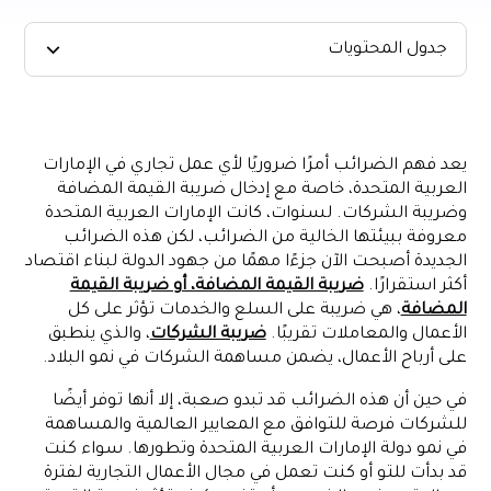
جدول المحتويات
ما هي ضريبة القيمة المضافة وضريبة الشركات؟
فهم متطلبات التسجيل
يعد فهم الضرائب أمرًا ضروريًا لأي عمل تجاري في الإمارات
المستندات المطلوبة للتسجيل الضريبي
العربية المتحدة، خاصة مع إدخال ضريبة القيمة المضافة
عملية تسجيل ضريبة القيمة المضافة وضريبة الشركات في الإمارات
وضريبة الشركات. لسنوات، كانت الإمارات العربية المتحدة
العربية المتحدة
معروفة ببيئتها الخالية من الضرائب، لكن هذه الضرائب
الجديدة أصبحت الآن جزءًا مهمًا من جهود الدولة لبناء اقتصاد
الحفاظ على الامتثال بعد التسجيل
أكثر استقرارًا.
ضريبة القيمة المضافة، أو ضريبة القيمة
عواقب عدم الامتثال لضريبة القيمة المضافة
المضافة
، هي ضريبة على السلع والخدمات تؤثر على كل
عواقب عدم الامتثال لقوانين ضرائب الشركات
الأعمال والمعاملات تقريبًا.
ضريبة الشركات
، والذي ينطبق
على أرباح الأعمال، يضمن مساهمة الشركات في نمو البلاد.
دور Alaan في الامتثال الضريبي للشركات الإماراتية
الخاتمة
في حين أن هذه الضرائب قد تبدو صعبة، إلا أنها توفر أيضًا
للشركات فرصة للتوافق مع المعايير العالمية والمساهمة
في نمو دولة الإمارات العربية المتحدة وتطورها. سواء كنت
قد بدأت للتو أو كنت تعمل في مجال الأعمال التجارية لفترة