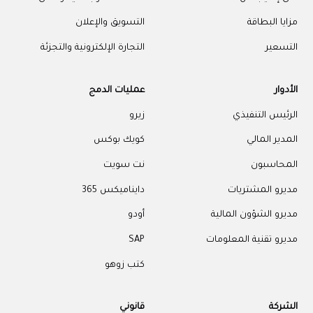
مزايا البطاقة
التسويق والإعلان
التسعير
التجارة الإلكترونية والتجزئة
الأدوار
عمليات الدمج
الرئيس التنفيذي
زيرو
المدير المالي
كويك بوكس
المحاسبون
نت سويت
مديرو المشتريات
دايناميكس 365
مديرو الشؤون المالية
أودو
مديرو تقنية المعلومات
SAP
كتب زوهو
الشركة
قانوني