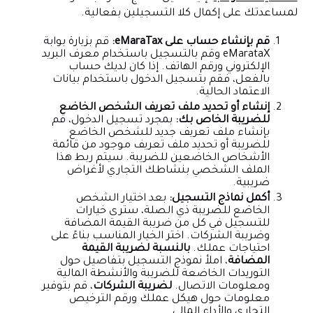
لمساعدتك على إكمال كلا التسجيلين بفعالية.
قم بإنشاء حساب على eMaraTax:
قم بزيارة بوابة
eMarataX وقم بالتسجيل باستخدام معرف البريد
الإلكتروني ورقم الهاتف. إذا كان لديك حساب
بالفعل، فقم بتسجيل الدخول باستخدام بيانات
الاعتماد الحالية.
إنشاء أو تحديد ملف تعريف الشخص الخاضع
للضريبة الخاص بك:
بمجرد تسجيل الدخول، قم
بإنشاء ملف تعريف جديد للشخص الخاضع
للضريبة أو تحديد ملف تعريف موجود من قائمة
الأشخاص الخاضعين للضريبة. سيتم ربط هذا
الملف الشخصي بنشاطك التجاري لأغراض
ضريبية.
أكمل نماذج التسجيل:
بعد اختيار الشخص
الخاضع للضريبة ذي الصلة، سترى خيارات
للتسجيل في كل من ضريبة القيمة المضافة
وضريبة الشركات. اختر الخيار المناسب بناءً على
احتياجات عملك.
بالنسبة لضريبة القيمة
المضافة
، املأ نموذج التسجيل بتفاصيل حول
التوريدات الخاضعة للضريبة والأنشطة المالية
ومعلومات الاتصال.
لضريبة الشركات
، قم بتوفير
معلومات حول هيكل عملك ورقم الترخيص
التجاري والأداء المالي.