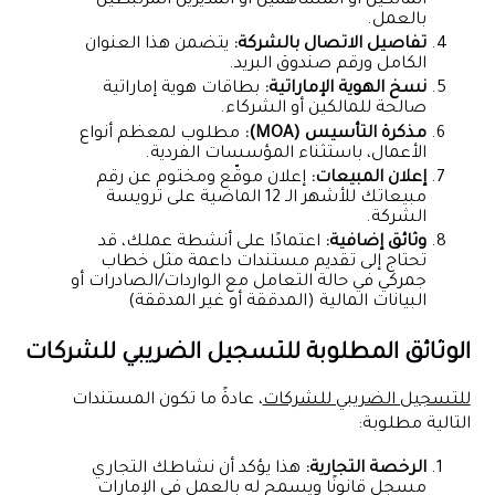
المالكين أو المساهمين أو المديرين المرتبطين
بالعمل.
تفاصيل الاتصال بالشركة:
يتضمن هذا العنوان
الكامل ورقم صندوق البريد.
نسخ الهوية الإماراتية:
بطاقات هوية إماراتية
صالحة للمالكين أو الشركاء.
مذكرة التأسيس (MOA):
مطلوب لمعظم أنواع
الأعمال، باستثناء المؤسسات الفردية.
إعلان المبيعات:
إعلان موقّع ومختوم عن رقم
مبيعاتك للأشهر الـ 12 الماضية على ترويسة
الشركة.
وثائق إضافية:
اعتمادًا على أنشطة عملك، قد
تحتاج إلى تقديم مستندات داعمة مثل خطاب
جمركي في حالة التعامل مع الواردات/الصادرات أو
البيانات المالية (المدققة أو غير المدققة)
الوثائق المطلوبة للتسجيل الضريبي للشركات
للتسجيل الضريبي للشركات
، عادةً ما تكون المستندات
التالية مطلوبة:
الرخصة التجارية:
هذا يؤكد أن نشاطك التجاري
مسجل قانونًا ويسمح له بالعمل في الإمارات