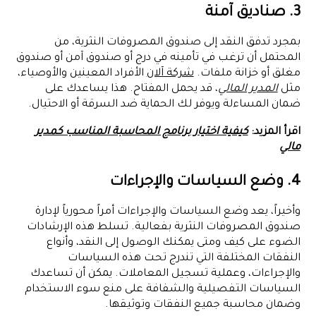
3. صناديق آمنة
بمجرد تدفق النقد إلى صندوق المصروفات النثرية، من
المحتمل أن ترغب في تأمينه في درج أو صندوق آمن أو صندوق
مغلق أو خزانة ملفات.
شركة آلان
الأفراد المعينين والأوصياء،
مثل
المدير المالي
، قد يحمل المفتاح. هذا يساعدك على
ضمان المساءلة ويوفر لك الحماية ضد السرقة أو الاحتيال.
اقرأ المزيد:
كيفية اختيار برنامج المحاسبة المناسب كمدير
مالي
4. وضع السياسات والإجراءات
وأخيراً، يعد وضع السياسات والإجراءات أمراً محورياً لإدارة
صندوق المصروفات النثرية بفعالية. تسلط هذه الإرشادات
الضوء على كيف ومتى يمكنك الوصول إلى النقد، وأنواع
النفقات المختلفة التي تندرج تحت هذه السياسات
والإجراءات، وعملية تسجيل المعاملات. يمكن أن تساعدك
السياسات التفصيلية والشفافة على منع سوء الاستخدام
وضمان محاسبة جميع النفقات وتوثيقها.