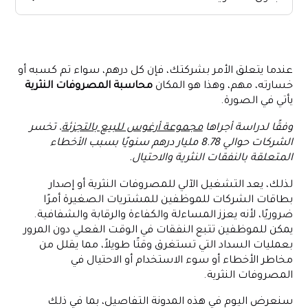
فهم إدارة المصروفات النثرية
أهمية نظام المصروفات النثرية
عندما يتعلق الأمر بشركتك، فإن كل درهم، سواء تم كسبه أو
إنشاء صندوق المصروفات النثرية
خسارته، مهم، وهذا هو المكان
محاسبة المصروفات النثرية
إدارة المصروفات النثرية
يأتي في الصورة.
محاسبة المصروفات النثرية
وفقًا لدراسة أجراها
مجموعة أرغوس للبيع بالتجزئة
، تخسر
سياسات المصروفات النثرية وأفضل الممارسات
الشركات حوالي 8.78 مليار درهم سنويًا بسبب الأخطاء
المتعلقة بالنفقات النثرية والاحتيال.
التحديات في إدارة المصروفات النثرية
قم بإدارة حسابات المصروفات النثرية اليوم مع Alaan!
لذلك، يعد التشغيل الآلي للمصروفات النثرية أو إصدار
بطاقات الشركات للموظفين للمشتريات الصغيرة أمرًا
ضروريًا، لأنه يعزز المساءلة والكفاءة والرقابة والشفافية.
يمكن للموظفين تتبع النفقات في الوقت الفعلي دون المرور
بعمليات السداد التي تستغرق وقتًا طويلاً، مما يقلل من
مخاطر الأخطاء أو سوء الاستخدام أو الاحتيال في
المصروفات النثرية.
سنعرض اليوم في هذه المدونة التفاصيل، بما في ذلك