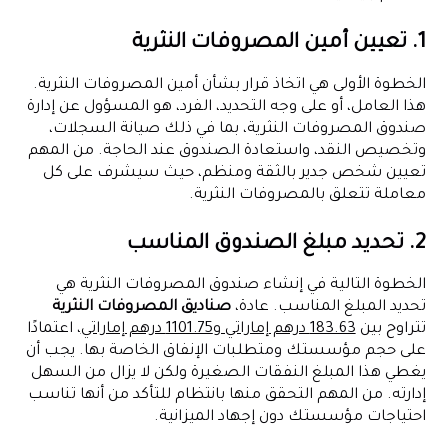
1. تعيين أمين المصروفات النثرية
الخطوة الأولى هي اتخاذ قرار بشأن أمين المصروفات النثرية.
هذا العامل، أو على وجه التحديد، الفرد، هو المسؤول عن إدارة
صندوق المصروفات النثرية، بما في ذلك صيانة السجلات،
وتخصيص النقد، واستعادة الصندوق عند الحاجة. من المهم
تعيين شخص جدير بالثقة ومنظم، حيث سيشرف على كل
معاملة تتعلق بالمصروفات النثرية.
2. تحديد مبلغ الصندوق المناسب
الخطوة التالية في إنشاء صندوق المصروفات النثرية هي
تحديد المبلغ المناسب. عادة،
صناديق المصروفات النثرية
تتراوح بين
183.63 درهم إماراتي و1101.75 درهم إماراتي
، اعتمادًا
على حجم مؤسستك ومتطلبات الإنفاق الخاصة بها. يجب أن
يغطي هذا المبلغ النفقات الصغيرة ولكن لا يزال من السهل
إدارته. من المهم التحقق منها بانتظام للتأكد من أنها تناسب
احتياجات مؤسستك دون إجهاد الميزانية.