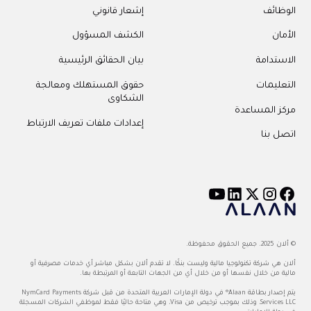
الوظائف
إشعار قانوني
الأمان
الكشف المسؤول
الاستدامة
بيان الحقائق الرئيسية
التعليمات
حقوق المستهلك ومعالجة
الشكاوى
مركز المساعدة
إعدادات ملفات تعريف الارتباط
اتصل بنا
© ألان 2025. جميع الحقوق محفوظة.
ألان هي شركة تكنولوجيا مالية وليست بنكًا. لا تقدم ألان بشكل مباشر أي خدمات مصرفية أو
مالية من خلال نفسها أو من خلال أي من الجهات التابعة أو المرتبطة بها.
يتم إصدار بطاقة Alaan® في دولة الإمارات العربية المتحدة من قبل شركة NymCard Payments
Services LLC، وذلك بموجب ترخيص من Visa، وهي متاحة حاليًا فقط لموظفي الشركات المسجلة