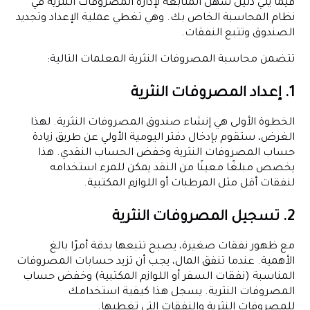
فيما يلي دليل سهل المتابعة لإدارة المصروفات النثرية في
نظام المحاسبة الخاص بك. وهي تغطي عملية الإعداد وتجديد
الصندوق وتتبع النفقات.
تتضمن محاسبة المصروفات النثرية المعلمات التالية:
1. إعداد المصروفات النثرية
الخطوة الأولى هي إنشاء صندوق المصروفات النثرية. لهذا
الغرض، ستقوم بإدخال دفتر اليومية الأولي عن طريق زيادة
حساب المصروفات النثرية وخفض الحساب النقدي. هذا
يخصص مبلغًا معينًا من النقد يمكن للمرء استخدامه
لنفقات أقل مثل المرطبات أو اللوازم المكتبية.
2. تسجيل المصروفات النثرية
مع ظهور نفقات صغيرة، يصبح تتبعها بدقة أمرًا بالغ
الأهمية. عندما تنفق المال، يجب أن تزيد
حسابات المصروفات
المناسبة (نفقات السفر أو اللوازم المكتبية) وخفض حساب
المصروفات النثرية. يسجل هذا كيفية استخدامك
للمصروفات النثرية والنفقات التي تغطيها.