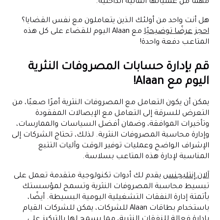
مهمًا من عملياتها المالية الداخلية.
هل أنت واحد من أولئك الذين يتعاملون مع نفس القضايا؟
احجز عرضًا توضيحيًا
مع Alaan اليوم للقضاء على كل هذه
المتاعب دفعة واحدة!
قم بإدارة حسابات المصروفات النثرية
اليوم مع Alaan!
يمكن أن يكون التعامل مع المصروفات النثرية أمرًا صعبًا، من
التعرض للسرقة إلى التعامل مع الإيصالات المفقودة
وتأخيرات الموافقة، وضمان أفضل السياسات والممارسات،
وإدارة محاسبة المصروفات النثرية. لذلك، تحتاج الشركات إلى
الإشراف الواضح وعمليات توفير الوقت وآليات التتبع
المناسبة لإدارة هذه المتاعب بسلاسة.
آلان إنتليجنس
يقدم لك أدوات تكنولوجية متقدمة تعمل على
تبسيط محاسبة المصروفات النثرية وتسمح لمؤسستك
بأتمتة إدارة النفقات التشغيلية اليومية البسيطة. أيضًا،
باستخدام بطاقات Alaan للشركات، يمكن للشركات القيام
بإدارة فعالة للنفقات النثرية، مما يسمح لها بالتركيز على