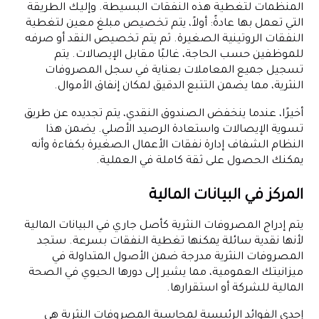
المنظمات لتغطية هذه النفقات البسيطة. وإليك الطريقة
التي تعمل بها عادةً: أولاً، يتم تخصيص مبلغ معين لتغطية
النفقات الروتينية الصغيرة. ثم يتم تخصيص النقد أو صرفه
للموظفين حسب الحاجة، غالبًا مقابل الإيصالات. يتم
تسجيل جميع المعاملات بعناية في سجل المصروفات
النثرية، مما يضمن التتبع الدقيق لمكان إنفاق الأموال.
أخيرًا، عندما ينخفض الصندوق النقدي، يتم تجديده عن طريق
تسوية الإيصالات واستعادة الرصيد الأصلي. يضمن هذا
النظام الشفاف إدارة نفقات الأعمال الصغيرة بكفاءة وأنه
يمكنك الحصول على ثقة كاملة في العملية.
المركز في البيانات المالية
يتم إدراج المصروفات النثرية كأصل جاري في البيانات المالية
لأنها نقدية سائلة يمكنها تغطية النفقات بسرعة. ستجد
المصروفات النثرية مدرجة ضمن الأصول المتداولة في
ميزانيتك العمومية، مما يشير إلى دورها الحيوي في الصحة
المالية للشركة أو استقرارها.
إحدى الفوائد الرئيسية لمحاسبة المصروفات النثرية هي