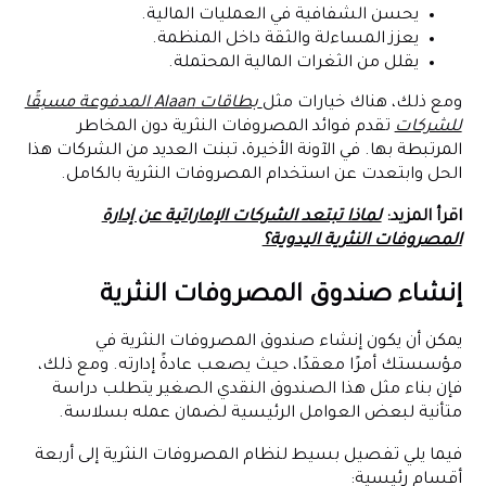
يحسن الشفافية في العمليات المالية.
يعزز المساءلة والثقة داخل المنظمة.
يقلل من الثغرات المالية المحتملة.
ومع ذلك، هناك خيارات مثل
بطاقات Alaan المدفوعة مسبقًا
للشركات
تقدم فوائد المصروفات النثرية دون المخاطر
المرتبطة بها. في الآونة الأخيرة، تبنت العديد من الشركات هذا
الحل وابتعدت عن استخدام المصروفات النثرية بالكامل.
اقرأ المزيد:
لماذا تبتعد الشركات الإماراتية عن إدارة
المصروفات النثرية اليدوية؟
إنشاء صندوق المصروفات النثرية
يمكن أن يكون إنشاء صندوق المصروفات النثرية في
مؤسستك أمرًا معقدًا، حيث يصعب عادةً إدارته. ومع ذلك،
فإن بناء مثل هذا الصندوق النقدي الصغير يتطلب دراسة
متأنية لبعض العوامل الرئيسية لضمان عمله بسلاسة.
فيما يلي تفصيل بسيط لنظام المصروفات النثرية إلى أربعة
أقسام رئيسية: