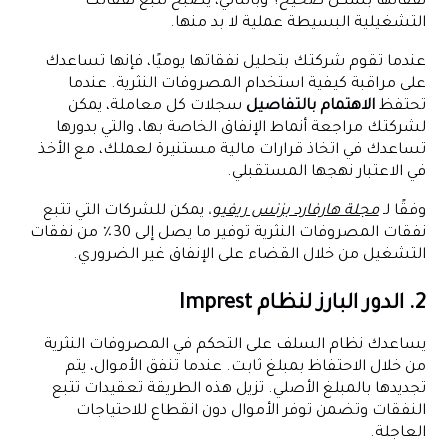
نفقاتها بشكل صحيح؟ وبالتالي، يصبح تتبع نفقاتك
التشغيلية البسيطة عملية لا بد منها.
عندما تقوم شركتك بتحليل نفقاتها يوميًا، فإنها تساعدك
على مراقبة كيفية استخدام المصروفات النثرية. عندما
تحتفظ
الاهتمام بالتفاصيل
سجلات كل معاملة، يمكن
لشركتك مراجعة أنماط الإنفاق الخاصة بها، والتي بدورها
تساعدك في اتخاذ قرارات مالية مستنيرة لعملك، مع الأخذ
في الاعتبار نهجها المستقبلي.
وفقًا لـ
مجلة هارفارد بزنس ريفيو
،
يمكن للشركات التي تتبع
نفقات المصروفات النثرية توفير ما يصل إلى 30٪ من نفقات
التشغيل من خلال القضاء على الإنفاق غير الضروري.
2. الدور البارز لنظام Imprest
يساعدك نظام السلف على التحكم في المصروفات النثرية
من خلال الاحتفاظ بمبلغ ثابت. عندما تنفق الأموال، يتم
تجديدها بالمبلغ الأصلي. تزيل هذه الطريقة تعقيدات تتبع
النفقات وتضمن توفر الأموال دون انقطاع للاحتياجات
العاجلة.